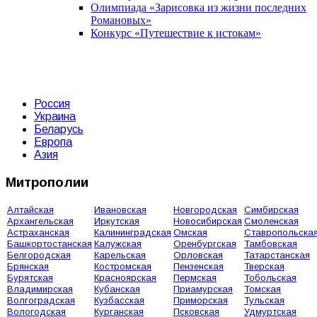
Олимпиада «Зарисовка из жизни последних
Романовых»
Конкурс «Путешествие к истокам»
Россия
Украина
Беларусь
Европа
Азия
Митрополии
Алтайская
Ивановская
Новгородская
Симбирская
Архангельская
Иркутская
Новосибирская
Смоленская
Астраханская
Калининградская
Омская
Ставропольска
Башкортостанская
Калужская
Оренбургская
Тамбовская
Белгородская
Карельская
Орловская
Татарстанская
Брянская
Костромская
Пензенская
Тверская
Бурятская
Красноярская
Пермская
Тобольская
Владимирская
Кубанская
Приамурская
Томская
Волгоградская
Кузбасская
Приморская
Тульская
Вологодская
Курганская
Псковская
Удмуртская