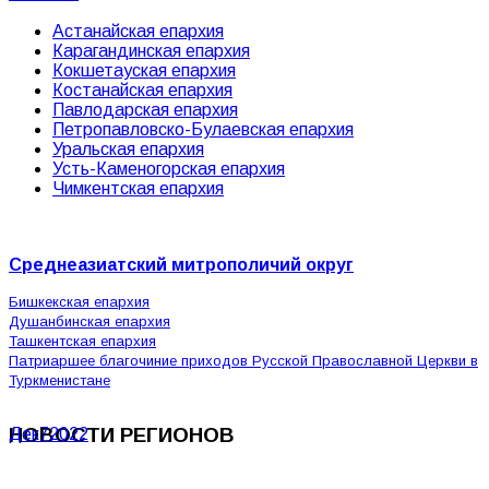
Астанайская епархия
Карагандинская епархия
Кокшетауская епархия
Костанайская епархия
Павлодарская епархия
Петропавловско-Булаевская епархия
Уральская епархия
Усть-Каменогорская епархия
Чимкентская епархия
Среднеазиатский митрополичий округ
Бишкекская епархия
Душанбинская епархия
Ташкентская епархия
Патриаршее благочиние приходов Русской Православной Церкви в
Туркменистане
НОВОСТИ РЕГИОНОВ
Дек
7
2022