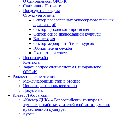
О Синодальном ОРОиК
Святейший Патриарх
Председатель отдела
Структура отдела
Сектор православных общеобразовательных
организаций
Сектор приходского просвещения
Сектор основ православной культуры
Канцелярия
Сектор мероприятий и конкурсов
Юридическая служба
Экспертный совет
Пресс-служба
Контакты
Задать вопрос специалистам Синодального
ОРОиК
Рождественские чтения
Международный этап в Москве
Новости регионального этапа
Документы
Клевер Лаборатория
«Клевер ДНК» – Всероссийский конкурс на
лучшие разработки учителей в области духовно-
нравственной культуры
Курсы