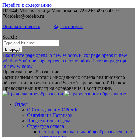
Перейти к содержанию
109044, Москва, улица Мельникова, 7/9с2
+7 495 650 10
70
otdelro@otdelro.ru
Прислать новость
Задать вопрос
Search:
Вконтакте page opens in new window
Flickr page opens in new
window
YouTube page opens in new window
Telegram page opens
in new window
Православное образование
Официальный портал Синодального отдела религиозного
образования и катехизации Русской Православной Церкви.
Православный взгляд на образование и воспитание.
Отдел
О Синодальном ОРОиК
Святейший Патриарх
Председатель отдела
Структура отдела
Сектор православных общеобразовательных