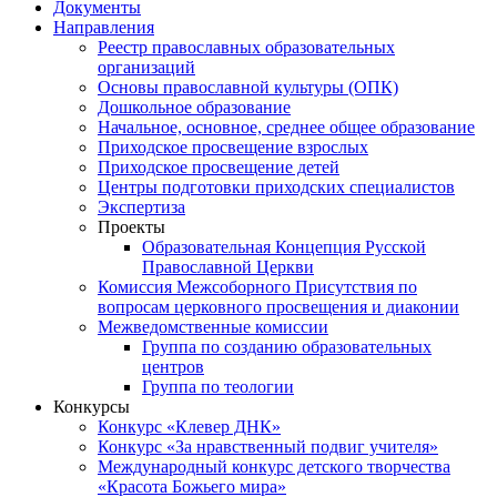
Документы
Направления
Реестр православных образовательных
организаций
Основы православной культуры (ОПК)
Дошкольное образование
Начальное, основное, среднее общее образование
Приходское просвещение взрослых
Приходское просвещение детей
Центры подготовки приходских специалистов
Экспертиза
Проекты
Образовательная Концепция Русской
Православной Церкви
Комиссия Межсоборного Присутствия по
вопросам церковного просвещения и диаконии
Межведомственные комиссии
Группа по созданию образовательных
центров
Группа по теологии
Конкурсы
Конкурс «Клевер ДНК»
Конкурс «За нравственный подвиг учителя»
Международный конкурс детского творчества
«Красота Божьего мира»