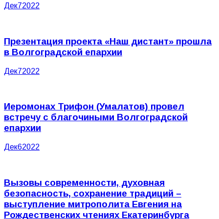
Дек
7
2022
Презентация проекта «Наш дистант» прошла
в Волгоградской епархии
Дек
7
2022
Иеромонах Трифон (Умалатов) провел
встречу с благочиными Волгоградской
епархии
Дек
6
2022
Вызовы современности, духовная
безопасность, сохранение традиций –
выступление митрополита Евгения на
Рождественских чтениях Екатеринбурга