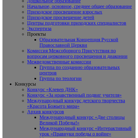
Дошкольное образование
Начальное, основное, среднее общее образование
Приходское просвещение взрослых
Приходское просвещение детей
Центры подготовки приходских специалистов
Экспертиза
Проекты
Образовательная Концепция Русской
Православной Церкви
Комиссия Межсоборного Присутствия по
вопросам церковного просвещения и диаконии
Межведомственные комиссии
Группа по созданию образовательных
центров
Группа по теологии
Конкурсы
Конкурс «Клевер ДНК»
Конкурс «За нравственный подвиг учителя»
Международный конкурс детского творчества
«Красота Божьего мира»
Архив конкурсов
Международный конкурс «Две столицы
Великой Победы!»
Международный конкурс «Интерактивный
урок «Правнуки победы о войне»