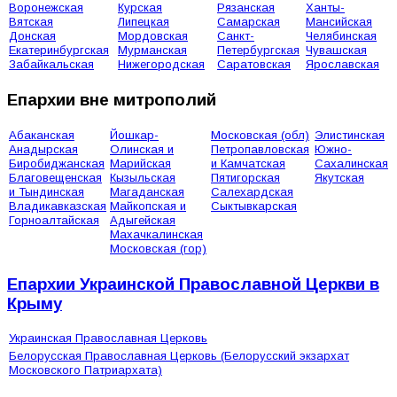
Воронежская
Курская
Рязанская
Ханты-
Вятская
Липецкая
Самарская
Мансийская
Донская
Мордовская
Санкт-
Челябинская
Екатеринбургская
Мурманская
Петербургская
Чувашская
Забайкальская
Нижегородская
Саратовская
Ярославская
Епархии вне митрополий
Абаканская
Йошкар-
Московская (обл)
Элистинская
Анадырская
Олинская и
Петропавловская
Южно-
Биробиджанская
Марийская
и Камчатская
Сахалинская
Благовещенская
Кызыльская
Пятигорская
Якутская
и Тындинская
Магаданская
Салехардская
Владикавказская
Майкопская и
Сыктывкарская
Горноалтайская
Адыгейская
Махачкалинская
Московская (гор)
Епархии Украинской Православной Церкви в
Крыму
Украинская Православная Церковь
Белорусская Православная Церковь (Белорусский экзархат
Московского Патриархата)