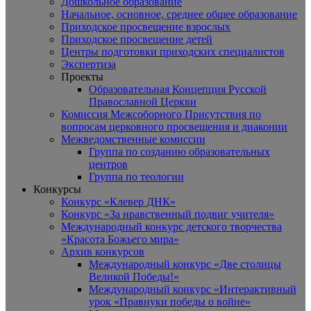
Дошкольное образование
Начальное, основное, среднее общее образование
Приходское просвещение взрослых
Приходское просвещение детей
Центры подготовки приходских специалистов
Экспертиза
Проекты
Образовательная Концепция Русской
Православной Церкви
Комиссия Межсоборного Присутствия по
вопросам церковного просвещения и диаконии
Межведомственные комиссии
Группа по созданию образовательных
центров
Группа по теологии
Конкурсы
Конкурс «Клевер ДНК»
Конкурс «За нравственный подвиг учителя»
Международный конкурс детского творчества
«Красота Божьего мира»
Архив конкурсов
Международный конкурс «Две столицы
Великой Победы!»
Международный конкурс «Интерактивный
урок «Правнуки победы о войне»