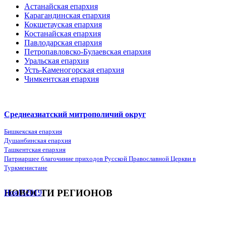
Астанайская епархия
Карагандинская епархия
Кокшетауская епархия
Костанайская епархия
Павлодарская епархия
Петропавловско-Булаевская епархия
Уральская епархия
Усть-Каменогорская епархия
Чимкентская епархия
Среднеазиатский митрополичий округ
Бишкекская епархия
Душанбинская епархия
Ташкентская епархия
Патриаршее благочиние приходов Русской Православной Церкви в
Туркменистане
НОВОСТИ РЕГИОНОВ
Ноя
15
2019