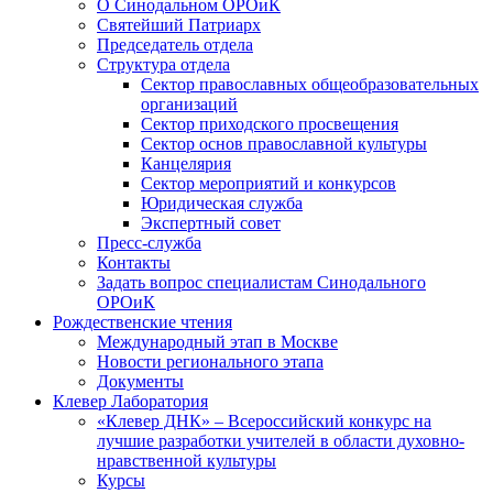
О Синодальном ОРОиК
Святейший Патриарх
Председатель отдела
Структура отдела
Сектор православных общеобразовательных
организаций
Сектор приходского просвещения
Сектор основ православной культуры
Канцелярия
Сектор мероприятий и конкурсов
Юридическая служба
Экспертный совет
Пресс-служба
Контакты
Задать вопрос специалистам Синодального
ОРОиК
Рождественские чтения
Международный этап в Москве
Новости регионального этапа
Документы
Клевер Лаборатория
«Клевер ДНК» – Всероссийский конкурс на
лучшие разработки учителей в области духовно-
нравственной культуры
Курсы