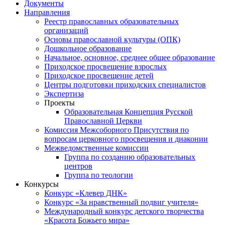
Документы
Направления
Реестр православных образовательных
организаций
Основы православной культуры (ОПК)
Дошкольное образование
Начальное, основное, среднее общее образование
Приходское просвещение взрослых
Приходское просвещение детей
Центры подготовки приходских специалистов
Экспертиза
Проекты
Образовательная Концепция Русской
Православной Церкви
Комиссия Межсоборного Присутствия по
вопросам церковного просвещения и диаконии
Межведомственные комиссии
Группа по созданию образовательных
центров
Группа по теологии
Конкурсы
Конкурс «Клевер ДНК»
Конкурс «За нравственный подвиг учителя»
Международный конкурс детского творчества
«Красота Божьего мира»