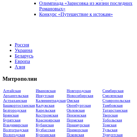
Олимпиада «Зарисовка из жизни последних
Романовых»
Конкурс «Путешествие к истокам»
Россия
Украина
Беларусь
Европа
Азия
Митрополии
Алтайская
Ивановская
Новгородская
Симбирская
Архангельская
Иркутская
Новосибирская
Смоленская
Астраханская
Калининградская
Омская
Ставропольская
Башкортостанская
Калужская
Оренбургская
Тамбовская
Белгородская
Карельская
Орловская
Татарстанская
Брянская
Костромская
Пензенская
Тверская
Бурятская
Красноярская
Пермская
Тобольская
Владимирская
Кубанская
Приамурская
Томская
Волгоградская
Кузбасская
Приморская
Тульская
Вологодская
Курганская
Псковская
Удмуртская