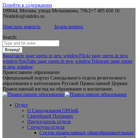
Перейти к содержанию
109044, Москва, улица Мельникова, 7/9с2
+7 495 650 10
70
otdelro@otdelro.ru
Прислать новость
Задать вопрос
Search:
Вконтакте page opens in new window
Flickr page opens in new
window
YouTube page opens in new window
Telegram page opens
in new window
Православное образование
Официальный портал Синодального отдела религиозного
образования и катехизации Русской Православной Церкви.
Православный взгляд на образование и воспитание.
Отдел
О Синодальном ОРОиК
Святейший Патриарх
Председатель отдела
Структура отдела
Сектор православных общеобразовательных