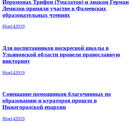
Иеромонах Трифон (Умалатов) и диакон Герман
Демидов приняли участие в Фадеевских
образовательных чтениях
Ноя
14
2019
Для воспитанников воскресной школы в
Ульяновской области провели православную
викторину
Ноя
14
2019
Совещание помощников благочинных по
образованию и кураторов прошло в
Нижегородской епархии
Ноя
14
2019