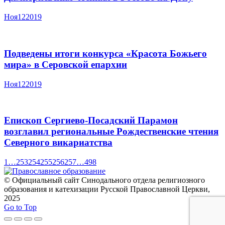
Ноя
12
2019
Подведены итоги конкурса «Красота Божьего
мира» в Серовской епархии
Ноя
12
2019
Епископ Сергиево-Посадский Парамон
возглавил региональные Рождественские чтения
Северного викариатства
1
…
253
254
255
256
257
…
498
© Официальный сайт Синодального отдела религиозного
образования и катехизации Русской Православной Церкви,
2025
Go to Top