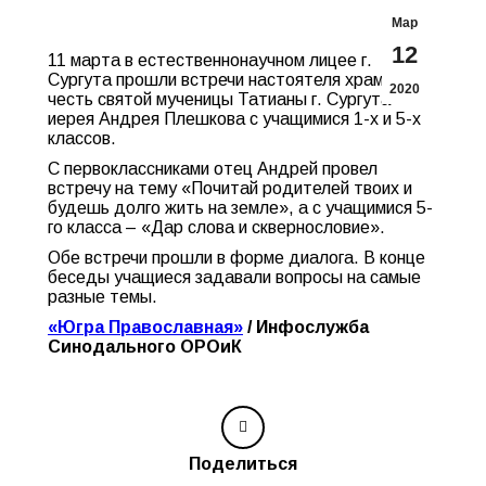
Мар
12
11 марта в естественнонаучном лицее г.
Сургута прошли встречи настоятеля храма в
2020
честь святой мученицы Татианы г. Сургута
иерея Андрея Плешкова с учащимися 1-х и 5-х
классов.
С первоклассниками отец Андрей провел
встречу на тему «Почитай родителей твоих и
будешь долго жить на земле», а с учащимися 5-
го класса – «Дар слова и сквернословие».
Обе встречи прошли в форме диалога. В конце
беседы учащиеся задавали вопросы на самые
разные темы.
«Югра Православная»
/ Инфослужба
Синодального ОРОиК
Поделиться