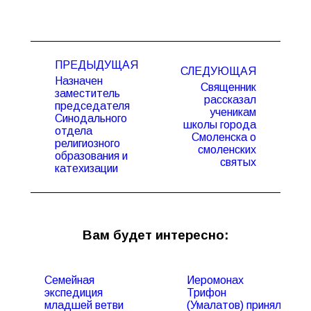
Навигация
ПРЕДЫДУЩАЯ
по
СЛЕДУЮЩАЯ
Назначен
записям
Священник
заместитель
рассказал
председателя
ученикам
Синодального
Предыдущая
Следующая
школы города
отдела
запись:
запись:
Смоленска о
религиозного
смоленских
образования и
святых
катехизации
Вам будет интересно:
Семейная
Иеромонах
экспедиция
Трифон
младшей ветви
(Умалатов) принял