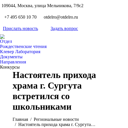
S
109044, Москва, улица Мельникова, 7/9с2
Вкон
page
Flickr
+7 495 650 10 70
otdelro@otdelro.ru
opens
page
YouT
in
opens
Прислать новость
Задать вопрос
page
new
Teleg
in
opens
wind
page
new
Отдел
in
opens
Рождественские чтения
wind
new
Клевер Лаборатория
in
wind
Документы
new
Направления
wind
Конкурсы
Настоятель прихода
храма г. Сургута
встретился со
школьниками
Вы здесь:
Главная
Pегиональные новости
Настоятель прихода храма г. Сургута…