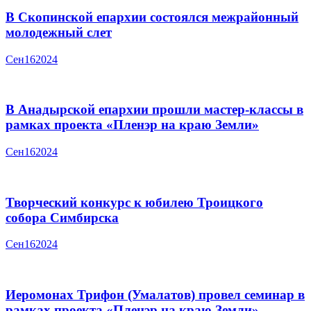
В Скопинской епархии состоялся межрайонный
молодежный слет
Сен
16
2024
В Анадырской епархии прошли мастер-классы в
рамках проекта «Пленэр на краю Земли»
Сен
16
2024
Творческий конкурс к юбилею Троицкого
собора Симбирска
Сен
16
2024
Иеромонах Трифон (Умалатов) провел семинар в
рамках проекта «Пленэр на краю Земли»