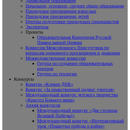
Дошкольное образование
Начальное, основное, среднее общее образование
Приходское просвещение взрослых
Приходское просвещение детей
Центры подготовки приходских специалистов
Экспертиза
Проекты
Образовательная Концепция Русской
Православной Церкви
Комиссия Межсоборного Присутствия по
вопросам церковного просвещения и диаконии
Межведомственные комиссии
Группа по созданию образовательных
центров
Группа по теологии
Конкурсы
Конкурс «Клевер ДНК»
Конкурс «За нравственный подвиг учителя»
Международный конкурс детского творчества
«Красота Божьего мира»
Архив конкурсов
Международный конкурс «Две столицы
Великой Победы!»
Международный конкурс «Интерактивный
урок «Правнуки победы о войне»