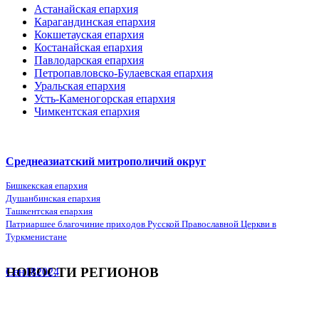
Астанайская епархия
Карагандинская епархия
Кокшетауская епархия
Костанайская епархия
Павлодарская епархия
Петропавловско-Булаевская епархия
Уральская епархия
Усть-Каменогорская епархия
Чимкентская епархия
Среднеазиатский митрополичий округ
Бишкекская епархия
Душанбинская епархия
Ташкентская епархия
Патриаршее благочиние приходов Русской Православной Церкви в
Туркменистане
НОВОСТИ РЕГИОНОВ
Сен
18
2024