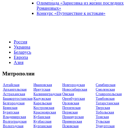
Олимпиада «Зарисовка из жизни последних
Романовых»
Конкурс «Путешествие к истокам»
Россия
Украина
Беларусь
Европа
Азия
Митрополии
Алтайская
Ивановская
Новгородская
Симбирская
Архангельская
Иркутская
Новосибирская
Смоленская
Астраханская
Калининградская
Омская
Ставропольская
Башкортостанская
Калужская
Оренбургская
Тамбовская
Белгородская
Карельская
Орловская
Татарстанская
Брянская
Костромская
Пензенская
Тверская
Бурятская
Красноярская
Пермская
Тобольская
Владимирская
Кубанская
Приамурская
Томская
Волгоградская
Кузбасская
Приморская
Тульская
Вологодская
Курганская
Псковская
Удмуртская