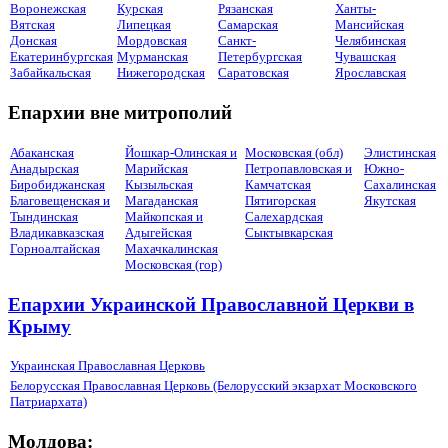
Воронежская
Курская
Рязанская
Ханты-
Вятская
Липецкая
Самарская
Мансийская
Донская
Мордовская
Санкт-
Челябинская
Екатеринбургская
Мурманская
Петербургская
Чувашская
Забайкальская
Нижегородская
Саратовская
Ярославская
Епархии вне митрополий
Абаканская
Йошкар-Олинская и
Московская (обл)
Элистинская
Анадырская
Марийская
Петропавловская и
Южно-
Биробиджанская
Кызыльская
Камчатская
Сахалинская
Благовещенская и
Магаданская
Пятигорская
Якутская
Тындинская
Майкопская и
Салехардская
Владикавказская
Адыгейская
Сыктывкарская
Горноалтайская
Махачкалинская
Московская (гор)
Епархии Украинской Православной Церкви в
Крыму
Украинская Православная Церковь
Белорусская Православная Церковь (Белорусский экзархат Московского
Патриархата)
Молдова: