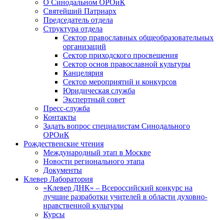
О Синодальном ОРОиК
Святейший Патриарх
Председатель отдела
Структура отдела
Сектор православных общеобразовательных
организаций
Сектор приходского просвещения
Сектор основ православной культуры
Канцелярия
Сектор мероприятий и конкурсов
Юридическая служба
Экспертный совет
Пресс-служба
Контакты
Задать вопрос специалистам Синодального
ОРОиК
Рождественские чтения
Международный этап в Москве
Новости регионального этапа
Документы
Клевер Лаборатория
«Клевер ДНК» – Всероссийский конкурс на
лучшие разработки учителей в области духовно-
нравственной культуры
Курсы