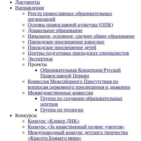
Документы
Направления
Реестр православных образовательных
организаций
Основы православной культуры (ОПК)
Дошкольное образование
Начальное, основное, среднее общее образование
Приходское просвещение взрослых
Приходское просвещение детей
Центры подготовки приходских специалистов
Экспертиза
Проекты
Образовательная Концепция Русской
Православной Церкви
Комиссия Межсоборного Присутствия по
вопросам церковного просвещения и диаконии
Межведомственные комиссии
Группа по созданию образовательных
центров
Группа по теологии
Конкурсы
Конкурс «Клевер ДНК»
Конкурс «За нравственный подвиг учителя»
Международный конкурс детского творчества
«Красота Божьего мира»