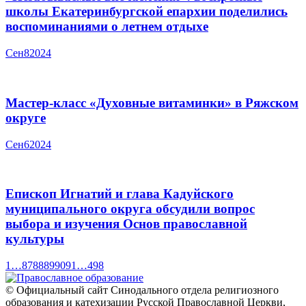
школы Екатеринбургской епархии поделились
воспоминаниями о летнем отдыхе
Сен
8
2024
Мастер-класс «Духовные витаминки» в Ряжском
округе
Сен
6
2024
Епископ Игнатий и глава Кадуйского
муниципального округа обсудили вопрос
выбора и изучения Основ православной
культуры
1
…
87
88
89
90
91
…
498
© Официальный сайт Синодального отдела религиозного
образования и катехизации Русской Православной Церкви,