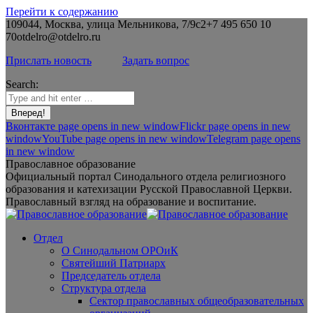
Перейти к содержанию
109044, Москва, улица Мельникова, 7/9с2
+7 495 650 10
70
otdelro@otdelro.ru
Прислать новость
Задать вопрос
Search:
Вконтакте page opens in new window
Flickr page opens in new
window
YouTube page opens in new window
Telegram page opens
in new window
Православное образование
Официальный портал Синодального отдела религиозного
образования и катехизации Русской Православной Церкви.
Православный взгляд на образование и воспитание.
Отдел
О Синодальном ОРОиК
Святейший Патриарх
Председатель отдела
Структура отдела
Сектор православных общеобразовательных