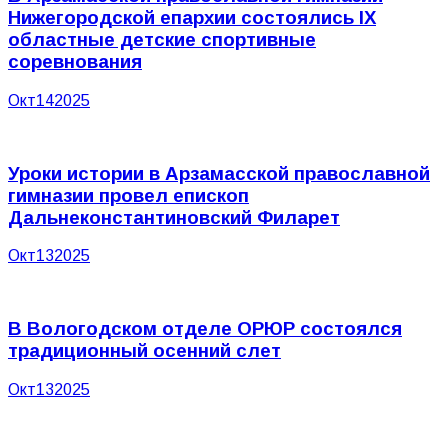
Нижегородской епархии состоялись IХ
областные детские спортивные
соревнования
Окт
14
2025
Уроки истории в Арзамасской православной
гимназии провел епископ
Дальнеконстантиновский Филарет
Окт
13
2025
В Вологодском отделе ОРЮР состоялся
традиционный осенний слет
Окт
13
2025