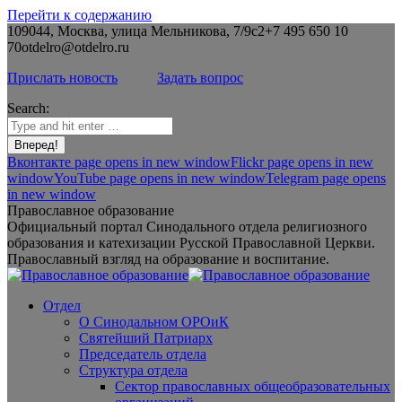
Перейти к содержанию
109044, Москва, улица Мельникова, 7/9с2
+7 495 650 10
70
otdelro@otdelro.ru
Прислать новость
Задать вопрос
Search:
Вконтакте page opens in new window
Flickr page opens in new
window
YouTube page opens in new window
Telegram page opens
in new window
Православное образование
Официальный портал Синодального отдела религиозного
образования и катехизации Русской Православной Церкви.
Православный взгляд на образование и воспитание.
Отдел
О Синодальном ОРОиК
Святейший Патриарх
Председатель отдела
Структура отдела
Сектор православных общеобразовательных