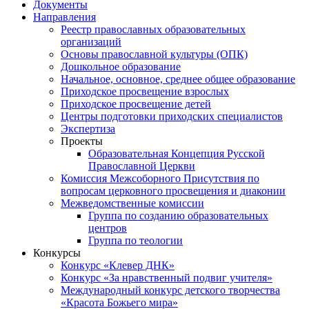
Документы
Направления
Реестр православных образовательных
организаций
Основы православной культуры (ОПК)
Дошкольное образование
Начальное, основное, среднее общее образование
Приходское просвещение взрослых
Приходское просвещение детей
Центры подготовки приходских специалистов
Экспертиза
Проекты
Образовательная Концепция Русской
Православной Церкви
Комиссия Межсоборного Присутствия по
вопросам церковного просвещения и диаконии
Межведомственные комиссии
Группа по созданию образовательных
центров
Группа по теологии
Конкурсы
Конкурс «Клевер ДНК»
Конкурс «За нравственный подвиг учителя»
Международный конкурс детского творчества
«Красота Божьего мира»