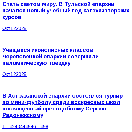
Стать светом миру. В Тульской епархии
начался новый учебный год катехизаторских
курсов
Окт
12
2025
Учащиеся иконописных классов
Череповецкой епархии совершили
паломническую поездку
Окт
12
2025
В Астраханской епархии состоялся турнир
по мини-футболу среди воскресных школ,
посвященный преподобному Сергию
Радонежскому
1
…
42
43
44
45
46
…
498