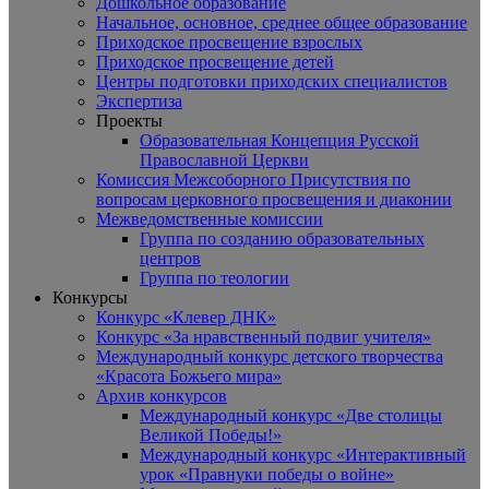
Дошкольное образование
Начальное, основное, среднее общее образование
Приходское просвещение взрослых
Приходское просвещение детей
Центры подготовки приходских специалистов
Экспертиза
Проекты
Образовательная Концепция Русской
Православной Церкви
Комиссия Межсоборного Присутствия по
вопросам церковного просвещения и диаконии
Межведомственные комиссии
Группа по созданию образовательных
центров
Группа по теологии
Конкурсы
Конкурс «Клевер ДНК»
Конкурс «За нравственный подвиг учителя»
Международный конкурс детского творчества
«Красота Божьего мира»
Архив конкурсов
Международный конкурс «Две столицы
Великой Победы!»
Международный конкурс «Интерактивный
урок «Правнуки победы о войне»