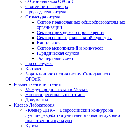
О Синодальном ОРОиК
Святейший Патриарх
Председатель отдела
Структура отдела
Сектор православных общеобразовательных
организаций
Сектор приходского просвещения
Сектор основ православной культуры
Канцелярия
Сектор мероприятий и конкурсов
Юридическая служба
Экспертный совет
Пресс-служба
Контакты
Задать вопрос специалистам Синодального
ОРОиК
Рождественские чтения
Международный этап в Москве
Новости регионального этапа
Документы
Клевер Лаборатория
«Клевер ДНК» – Всероссийский конкурс на
лучшие разработки учителей в области духовно-
нравственной культуры
Курсы