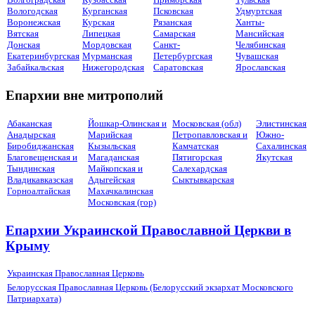
Вологодская
Курганская
Псковская
Удмуртская
Воронежская
Курская
Рязанская
Ханты-
Вятская
Липецкая
Самарская
Мансийская
Донская
Мордовская
Санкт-
Челябинская
Екатеринбургская
Мурманская
Петербургская
Чувашская
Забайкальская
Нижегородская
Саратовская
Ярославская
Епархии вне митрополий
Абаканская
Йошкар-Олинская и
Московская (обл)
Элистинская
Анадырская
Марийская
Петропавловская и
Южно-
Биробиджанская
Кызыльская
Камчатская
Сахалинская
Благовещенская и
Магаданская
Пятигорская
Якутская
Тындинская
Майкопская и
Салехардская
Владикавказская
Адыгейская
Сыктывкарская
Горноалтайская
Махачкалинская
Московская (гор)
Епархии Украинской Православной Церкви в
Крыму
Украинская Православная Церковь
Белорусская Православная Церковь (Белорусский экзархат Московского
Патриархата)