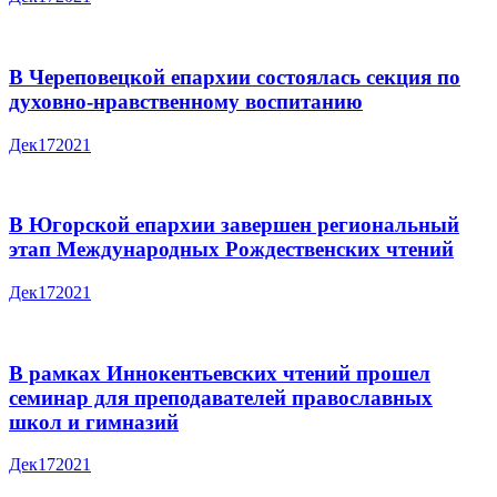
В Череповецкой епархии состоялась секция по
духовно-нравственному воспитанию
Дек
17
2021
В Югорской епархии завершен региональный
этап Международных Рождественских чтений
Дек
17
2021
В рамках Иннокентьевских чтений прошел
семинар для преподавателей православных
школ и гимназий
Дек
17
2021