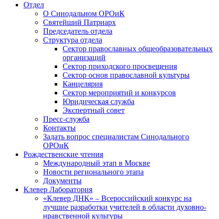
Отдел
О Синодальном ОРОиК
Святейший Патриарх
Председатель отдела
Структура отдела
Сектор православных общеобразовательных
организаций
Сектор приходского просвещения
Сектор основ православной культуры
Канцелярия
Сектор мероприятий и конкурсов
Юридическая служба
Экспертный совет
Пресс-служба
Контакты
Задать вопрос специалистам Синодального
ОРОиК
Рождественские чтения
Международный этап в Москве
Новости регионального этапа
Документы
Клевер Лаборатория
«Клевер ДНК» – Всероссийский конкурс на
лучшие разработки учителей в области духовно-
нравственной культуры