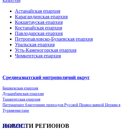
Казахстан
Астанайская епархия
Карагандинская епархия
Кокшетауская епархия
Костанайская епархия
Павлодарская епархия
Петропавловско-Булаевская епархия
Уральская епархия
Усть-Каменогорская епархия
Чимкентская епархия
Среднеазиатский митрополичий округ
Бишкекская епархия
Душанбинская епархия
Ташкентская епархия
Патриаршее благочиние приходов Русской Православной Церкви в
Туркменистане
НОВОСТИ РЕГИОНОВ
Дек
18
2021