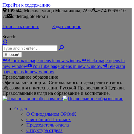
Перейти к содержанию
109044, Москва, улица Мельникова, 7/9с2
+7 495 650 10
70
otdelro@otdelro.ru
Прислать новость
Задать вопрос
Search:
Вконтакте page opens in new window
Flickr page opens in
new window
YouTube page opens in new window
Telegram
page opens in new window
Православное образование
Официальный портал Синодального отдела религиозного
образования и катехизации Русской Православной Церкви.
Православный взгляд на образование и воспитание.
Отдел
О Синодальном ОРОиК
Святейший Патриарх
Председатель отдела
Структура отдела