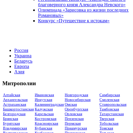
благоверного князя Александра Невского»
Олимпиада «Зарисовка из жизни последних
Романовых»
Конкурс «Путешествие к истокам»
Россия
Украина
Беларусь
Европа
Азия
Митрополии
Алтайская
Ивановская
Новгородская
Симбирская
Архангельская
Иркутская
Новосибирская
Смоленская
Астраханская
Калининградская
Омская
Ставропольская
Башкортостанская
Калужская
Оренбургская
Тамбовская
Белгородская
Карельская
Орловская
Татарстанская
Брянская
Костромская
Пензенская
Тверская
Бурятская
Красноярская
Пермская
Тобольская
Владимирская
Кубанская
Приамурская
Томская
Волгоградская
Кузбасская
Приморская
Тульская