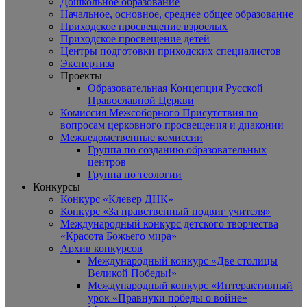
Дошкольное образование
Начальное, основное, среднее общее образование
Приходское просвещение взрослых
Приходское просвещение детей
Центры подготовки приходских специалистов
Экспертиза
Проекты
Образовательная Концепция Русской
Православной Церкви
Комиссия Межсоборного Присутствия по
вопросам церковного просвещения и диаконии
Межведомственные комиссии
Группа по созданию образовательных
центров
Группа по теологии
Конкурсы
Конкурс «Клевер ДНК»
Конкурс «За нравственный подвиг учителя»
Международный конкурс детского творчества
«Красота Божьего мира»
Архив конкурсов
Международный конкурс «Две столицы
Великой Победы!»
Международный конкурс «Интерактивный
урок «Правнуки победы о войне»