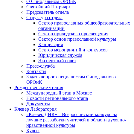
О Синодальном ОРОиК
Святейший Патриарх
Председатель отдела
Структура отдела
Сектор православных общеобразовательных
организаций
Сектор приходского просвещения
Сектор основ православной культуры
Канцелярия
Сектор мероприятий и конкурсов
Юридическая служба
Экспертный совет
Пресс-служба
Контакты
Задать вопрос специалистам Синодального
ОРОиК
Рождественские чтения
Международный этап в Москве
Новости регионального этапа
Документы
Клевер Лаборатория
«Клевер ДНК» – Всероссийский конкурс на
лучшие разработки учителей в области духовно-
нравственной культуры
Курсы