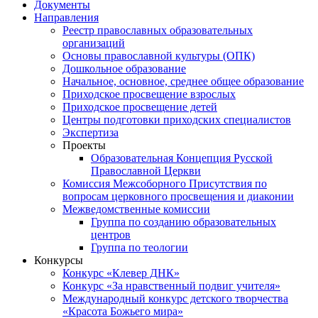
Документы
Направления
Реестр православных образовательных
организаций
Основы православной культуры (ОПК)
Дошкольное образование
Начальное, основное, среднее общее образование
Приходское просвещение взрослых
Приходское просвещение детей
Центры подготовки приходских специалистов
Экспертиза
Проекты
Образовательная Концепция Русской
Православной Церкви
Комиссия Межсоборного Присутствия по
вопросам церковного просвещения и диаконии
Межведомственные комиссии
Группа по созданию образовательных
центров
Группа по теологии
Конкурсы
Конкурс «Клевер ДНК»
Конкурс «За нравственный подвиг учителя»
Международный конкурс детского творчества
«Красота Божьего мира»