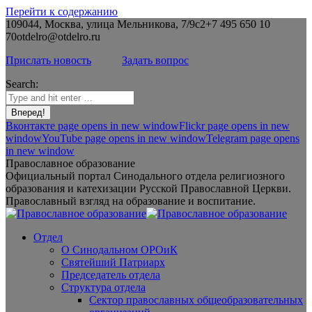
Перейти к содержанию
109044, Москва, улица Мельникова, 7/9с2
+7 495 650 10
70
otdelro@otdelro.ru
Прислать новость
Задать вопрос
Search:
Вконтакте page opens in new window
Flickr page opens in new
window
YouTube page opens in new window
Telegram page opens
in new window
Православное образование
Официальный портал Синодального отдела религиозного
образования и катехизации Русской Православной Церкви.
Православный взгляд на образование и воспитание.
Отдел
О Синодальном ОРОиК
Святейший Патриарх
Председатель отдела
Структура отдела
Сектор православных общеобразовательных