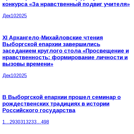
конкурса «За нравственный подвиг учителя»
Дек
10
2025
XI Архангело-Михайловские чтения
Выборгской епархии завершились
заседанием круглого стола «Просвещение и
нравственность: формирование личности и
вызовы времени»
Дек
10
2025
В Выборгской епархии прошел семинар о
рождественских традициях в истории
Российского государства
1
…
29
30
31
32
33
…
498