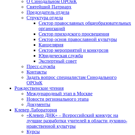
О Синодальном ОРОиК
Святейший Патриарх
Председатель отдела
Структура отдела
Сектор православных общеобразовательных
организаций
Сектор приходского просвещения
Сектор основ православной культуры
Канцелярия
Сектор мероприятий и конкурсов
Юридическая служба
Экспертный совет
Пресс-служба
Контакты
Задать вопрос специалистам Синодального
ОРОиК
Рождественские чтения
Международный этап в Москве
Новости регионального этапа
Документы
Клевер Лаборатория
«Клевер ДНК» – Всероссийский конкурс на
лучшие разработки учителей в области духовно-
нравственной культуры
Курсы