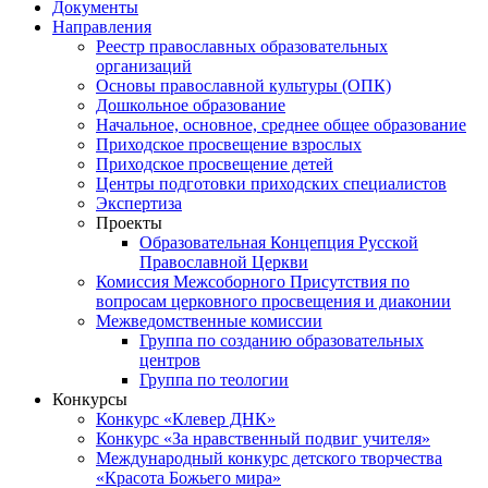
Документы
Направления
Реестр православных образовательных
организаций
Основы православной культуры (ОПК)
Дошкольное образование
Начальное, основное, среднее общее образование
Приходское просвещение взрослых
Приходское просвещение детей
Центры подготовки приходских специалистов
Экспертиза
Проекты
Образовательная Концепция Русской
Православной Церкви
Комиссия Межсоборного Присутствия по
вопросам церковного просвещения и диаконии
Межведомственные комиссии
Группа по созданию образовательных
центров
Группа по теологии
Конкурсы
Конкурс «Клевер ДНК»
Конкурс «За нравственный подвиг учителя»
Международный конкурс детского творчества
«Красота Божьего мира»