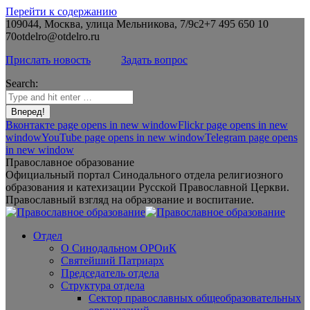
Перейти к содержанию
109044, Москва, улица Мельникова, 7/9с2
+7 495 650 10
70
otdelro@otdelro.ru
Прислать новость
Задать вопрос
Search:
Вконтакте page opens in new window
Flickr page opens in new
window
YouTube page opens in new window
Telegram page opens
in new window
Православное образование
Официальный портал Синодального отдела религиозного
образования и катехизации Русской Православной Церкви.
Православный взгляд на образование и воспитание.
Отдел
О Синодальном ОРОиК
Святейший Патриарх
Председатель отдела
Структура отдела
Сектор православных общеобразовательных