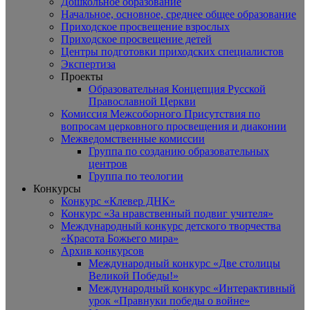
Дошкольное образование
Начальное, основное, среднее общее образование
Приходское просвещение взрослых
Приходское просвещение детей
Центры подготовки приходских специалистов
Экспертиза
Проекты
Образовательная Концепция Русской
Православной Церкви
Комиссия Межсоборного Присутствия по
вопросам церковного просвещения и диаконии
Межведомственные комиссии
Группа по созданию образовательных
центров
Группа по теологии
Конкурсы
Конкурс «Клевер ДНК»
Конкурс «За нравственный подвиг учителя»
Международный конкурс детского творчества
«Красота Божьего мира»
Архив конкурсов
Международный конкурс «Две столицы
Великой Победы!»
Международный конкурс «Интерактивный
урок «Правнуки победы о войне»