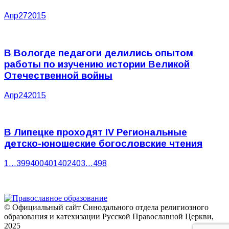
Апр
27
2015
В Вологде педагоги делились опытом
работы по изучению истории Великой
Отечественной войны
Апр
24
2015
В Липецке проходят IV Региональные
детско-юношеские богословские чтения
1
…
399
400
401
402
403
…
498
© Официальный сайт Синодального отдела религиозного
образования и катехизации Русской Православной Церкви,
2025