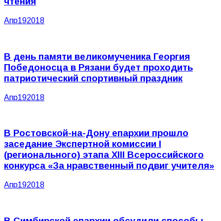
чтения
Апр
19
2018
В день памяти великомученика Георгия
Победоносца в Рязани будет проходить
патриотический спортивный праздник
Апр
19
2018
В Ростовской-на-Дону епархии прошло
заседание Экспертной комиссии I
(регионального) этапа XIII Всероссийского
конкурса «За нравственный подвиг учителя»
Апр
19
2018
В Симбирской епархии обсудили способы