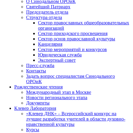
О Синодальном ОРОиК
Святейший Патриарх
Председатель отдела
Структура отдела
Сектор православных общеобразовательных
организаций
Сектор приходского просвещения
Сектор основ православной культуры
Канцелярия
Сектор мероприятий и конкурсов
Юридическая служба
Экспертный совет
Пресс-служба
Контакты
Задать вопрос специалистам Синодального
ОРОиК
Рождественские чтения
Международный этап в Москве
Новости регионального этапа
Документы
Клевер Лаборатория
«Клевер ДНК» – Всероссийский конкурс на
лучшие разработки учителей в области духовно-
нравственной культуры
Курсы