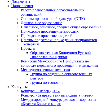
Документы
Направления
Реестр православных образовательных
организаций
Основы православной культуры (ОПК)
Дошкольное образование
Начальное, основное, среднее общее образование
Приходское просвещение взрослых
Приходское просвещение детей
Центры подготовки приходских специалистов
Экспертиза
Проекты
Образовательная Концепция Русской
Православной Церкви
Комиссия Межсоборного Присутствия по
вопросам церковного просвещения и диаконии
Межведомственные комиссии
Группа по созданию образовательных
центров
Группа по теологии
Конкурсы
Конкурс «Клевер ДНК»
Конкурс «За нравственный подвиг учителя»
Международный конкурс детского творчества
«Красота Божьего мира»