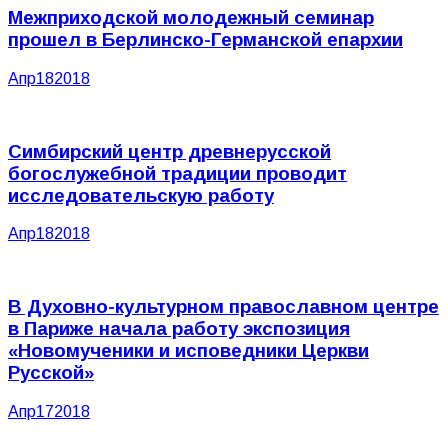
Межприходской молодежный семинар
прошел в Берлинско-Германской епархии
Апр
18
2018
Симбирский центр древнерусской
богослужебной традиции проводит
исследовательскую работу
Апр
18
2018
В Духовно-культурном православном центре
в Париже начала работу экспозиция
«Новомученики и исповедники Церкви
Русской»
Апр
17
2018