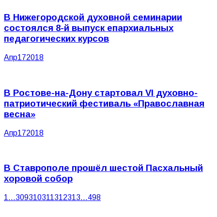
В Нижегородской духовной семинарии
состоялся 8-й выпуск епархиальных
педагогических курсов
Апр
17
2018
В Ростове-на-Дону стартовал VI духовно-
патриотический фестиваль «Православная
весна»
Апр
17
2018
В Ставрополе прошёл шестой Пасхальный
хоровой собор
1
…
309
310
311
312
313
…
498