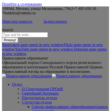
Перейти к содержанию
109044, Москва, улица Мельникова, 7/9с2
+7 495 650 10
70
otdelro@otdelro.ru
Прислать новость
Задать вопрос
Search:
Вконтакте page opens in new window
Flickr page opens in new
window
YouTube page opens in new window
Telegram page opens
in new window
Православное образование
Официальный портал Синодального отдела религиозного
образования и катехизации Русской Православной Церкви.
Православный взгляд на образование и воспитание.
Отдел
О Синодальном ОРОиК
Святейший Патриарх
Председатель отдела
Структура отдела
Сектор православных общеобразовательных