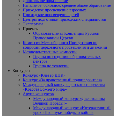
Дошкольное образование
Начальное, основное, среднее общее образование
Приходское просвещение взрослых
Приходское просвещение детей
Центры подготовки приходских специалистов
Экспертиза
Проекты
Образовательная Концепция Русской
Православной Церкви
Комиссия Межсоборного Присутствия по
вопросам церковного просвещения и диаконии
Межведомственные комиссии
Группа по созданию образовательных
центров
Группа по теологии
Конкурсы
Конкурс «Клевер ДНК»
Конкурс «За нравственный подвиг учителя»
Международный конкурс детского творчества
«Красота Божьего мира»
Архив конкурсов
Международный конкурс «Две столицы
Великой Победы!»
Международный конкурс «Интерактивный
урок «Правнуки победы о войне»