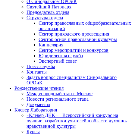
О Синодальном ОРОиК
Святейший Патриарх
Председатель отдела
Структура отдела
Сектор православных общеобразовательных
организаций
Сектор приходского просвещения
Сектор основ православной культуры
Канцелярия
Сектор мероприятий и конкурсов
Юридическая служба
Экспертный совет
Пресс-служба
Контакты
Задать вопрос специалистам Синодального
ОРОиК
Рождественские чтения
Международный этап в Москве
Новости регионального этапа
Документы
Клевер Лаборатория
«Клевер ДНК» – Всероссийский конкурс на
лучшие разработки учителей в области духовно-
нравственной культуры
Курсы