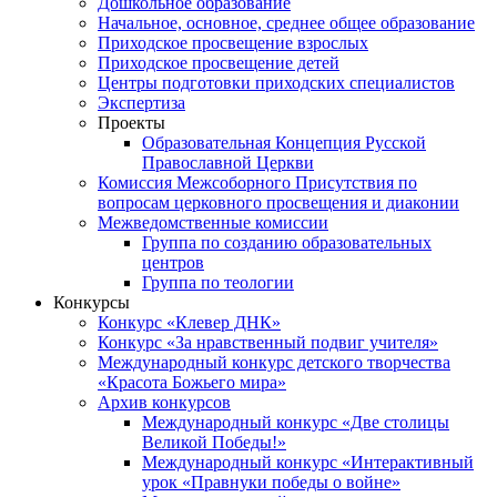
Дошкольное образование
Начальное, основное, среднее общее образование
Приходское просвещение взрослых
Приходское просвещение детей
Центры подготовки приходских специалистов
Экспертиза
Проекты
Образовательная Концепция Русской
Православной Церкви
Комиссия Межсоборного Присутствия по
вопросам церковного просвещения и диаконии
Межведомственные комиссии
Группа по созданию образовательных
центров
Группа по теологии
Конкурсы
Конкурс «Клевер ДНК»
Конкурс «За нравственный подвиг учителя»
Международный конкурс детского творчества
«Красота Божьего мира»
Архив конкурсов
Международный конкурс «Две столицы
Великой Победы!»
Международный конкурс «Интерактивный
урок «Правнуки победы о войне»