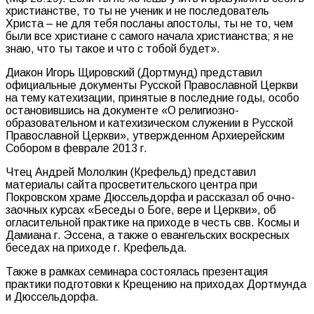
христианстве, то ты не ученик и не последователь
Христа – не для тебя посланы апостолы, ты не то, чем
были все христиане с самого начала христианства; я не
знаю, что ты такое и что с тобой будет».
Диакон Игорь Щировский (Дортмунд) представил
официальные документы Русской Православной Церкви
на тему катехизации, принятые в последние годы, особо
остановившись на документе «О религиозно-
образовательном и катехизическом служении в Русской
Православной Церкви», утвержденном Архиерейским
Собором в феврале 2013 г.
Чтец Андрей Мололкин (Крефельд) представил
материалы сайта просветительского центра при
Покровском храме Дюссельдорфа и рассказал об очно-
заочных курсах «Беседы о Боге, вере и Церкви», об
огласительной практике на приходе в честь свв. Космы и
Дамиана г. Эссена, а также о евангельских воскресных
беседах на приходе г. Крефельда.
Также в рамках семинара состоялась презентация
практики подготовки к Крещению на приходах Дортмунда
и Дюссельдорфа.