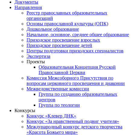
Документы
Направления
Реестр православных образовательных
организаций
Основы православной культуры (ОПК)
Дошкольное образование
Начальное, основное, среднее общее образование
Приходское просвещение взрослых
Приходское просвещение детей
Центры подготовки приходских специалистов
Экспертиза
Проекты
Образовательная Концепция Русской
Православной Церкви
Комиссия Межсоборного Присутствия по
вопросам церковного просвещения и диаконии
Межведомственные комиссии
Группа по созданию образовательных
центров
Группа по теологии
Конкурсы
Конкурс «Клевер ДНК»
Конкурс «За нравственный подвиг учителя»
Международный конкурс детского творчества
«Красота Божьего мира»