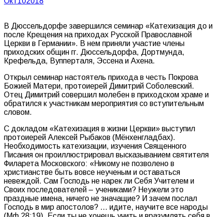
Окт
10
2018
В Дюссельдорфе завершился семинар «Катехизация до и
после Крещения на приходах Русской Православной
Церкви в Германии». В нем приняли участие члены
приходских общин гг. Дюссельдорфа, Дортмунда,
Крефельда, Вупперталя, Эссена и Ахена.
Открыл семинар настоятель прихода в честь Покрова
Божией Матери, протоиерей Димитрий Соболевский.
Отец Димитрий совершил молебен в приходском храме и
обратился к участникам мероприятия со вступительным
словом.
С докладом «Катехизация в жизни Церкви» выступил
протоиерей Алексей Рыбаков (Мёнхенгладбах).
Необходимость катехизации, изучения Священного
Писания он проиллюстрировал высказыванием святителя
Филарета Московского: «Никому не позволено в
христианстве быть вовсе неученым и оставаться
невеждой. Сам Господь не нарек ли Себя Учителем и
Своих последователей – учениками? Неужели это
праздные имена, ничего не значащие? И зачем послал
Господь в мир апостолов? … идите, научите все народы
(Мф 28:19). Если ты не хочешь учить и вразумлять себя в