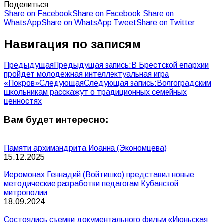
Поделиться
Share on Facebook
Share on Facebook
Share on
WhatsApp
Share on WhatsApp
Tweet
Share on Twitter
Навигация по записям
Предыдущая
Предыдущая запись:
В Брестской епархии
пройдет молодежная интеллектуальная игра
«Покров»
Следующая
Следующая запись:
Волгоградским
школьникам расскажут о традиционных семейных
ценностях
Вам будет интересно:
Памяти архимандрита Иоанна (Экономцева)
15.12.2025
Иеромонах Геннадий (Войтишко) представил новые
методические разработки педагогам Кубанской
митрополии
18.09.2024
Состоялись съемки документального фильм «Июньская