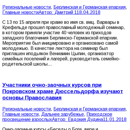
Pегиональные новости
,
Берлинская и Германская епархия
,
Главные новости
Автор:
Дмитрий 1
18.04.2018
С 13 по 15 апреля при храме во имя св. вмц. Варвары в
Крефельде прошел православный молодежный семинар,
в котором приняли участие 40 человек из приходов
западного благочиния Берлинско-Германской епархии.
Мероприятие был инициировано и организовано самой
молодежью. В качестве лектора на семинар был
приглашен иподьякон Вениамин Цыпин, организатор
семейных поселений и лагерей, руководитель семейно-
родительской школы…
Участники очно-заочных курсов при
Покровском храме Дюссельдорфа изучают
основы Православия
Pегиональные новости
,
Берлинская и Германская епархия
,
Главные новости
,
Дальнее зарубежье
,
Приходское
просвещение взрослых
Автор:
Евдокия Дудина
11.01.2018
Очно-заочные курсы «Беседы о Боге, вере и