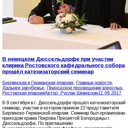
В немецком Дюссельдорфе при участии
клирика Ростовского кафедрального собора
прошёл катехизаторский семинар
Берлинская и Германская епархия
,
Главные новости
,
Дальнее зарубежье
,
Приходское просвещение взрослых
,
Ростовская епархия
Автор:
Руслан Шевердин
11.09.2017
8-9 сентября в г. Дюссельдорфе прошёл катехизаторский
семинар, участие в котором приняли 22 представителя
Берлинско-Германской епархии. Семинар был организован
приходом храма Покрова Пресвятой Богородицы г.
Дюссельдорфа. По приглашению