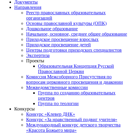
Документы
Направления
Реестр православных образовательных
организаций
Основы православной культуры (ОПК)
Дошкольное образование
Начальное, основное, среднее общее образование
Приходское просвещение взрослых
Приходское просвещение детей
Центры подготовки приходских специалистов
Экспертиза
Проекты
Образовательная Концепция Русской
Православной Церкви
Комиссия Межсоборного Присутствия по
вопросам церковного просвещения и диаконии
Межведомственные комиссии
Группа по созданию образовательных
центров
Группа по теологии
Конкурсы
Конкурс «Клевер ДНК»
Конкурс «За нравственный подвиг учителя»
Международный конкурс детского творчества
«Красота Божьего мира»