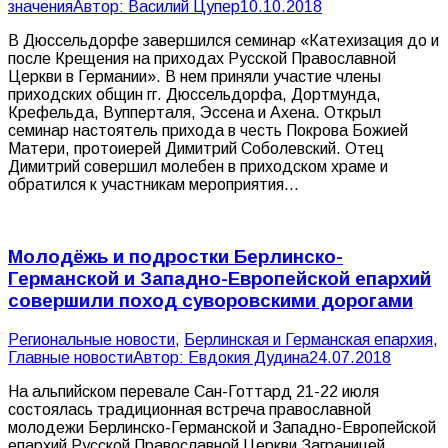
значения
Автор:
Василий Цупер
10.10.2018
В Дюссельдорфе завершился семинар «Катехизация до и
после Крещения на приходах Русской Православной
Церкви в Германии». В нем приняли участие члены
приходских общин гг. Дюссельдорфа, Дортмунда,
Крефельда, Вупперталя, Эссена и Ахена. Открыл
семинар настоятель прихода в честь Покрова Божией
Матери, протоиерей Димитрий Соболевский. Отец
Димитрий совершил молебен в приходском храме и
обратился к участникам мероприятия…
Молодёжь и подростки Берлинско-
Германской и Западно-Европейской епархий
совершили поход суворовскими дорогами
Pегиональные новости
,
Берлинская и Германская епархия
,
Главные новости
Автор:
Евдокия Дудина
24.07.2018
На альпийском перевале Сан-Готтард 21-22 июля
состоялась традиционная встреча православной
молодежи Берлинско-Германской и Западно-Европейской
епархий Русской Православной Церкви Заграницей.