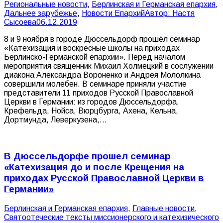
Pегиональные новости
,
Берлинская и Германская епархия
,
Дальнее зарубежье
,
Новости Епархий
Автор:
Настя
Сысоева
06.12.2019
8 и 9 ноября в городе Дюссельдорф прошёл семинар
«Катехизация и воскресные школы на приходах
Берлинско-Германской епархии». Перед началом
мероприятия священник Михаил Холмецкий в сослужении
диакона Александра Вороненко и Андрея Мололкина
совершили молебен. В семинаре приняли участие
представители 11 приходов Русской Православной
Церкви в Германии: из городов Дюссельдорфа,
Крефельда, Нойса, Вюрцбурга, Ахена, Кельна,
Дортмунда, Леверкузена,…
В Дюссельдорфе прошел семинар
«Катехизация до и после Крещения на
приходах Русской Православной Церкви в
Германии»
Берлинская и Германская епархия
,
Главные новости
,
Святоотеческие тексты миссионерского и катехизического