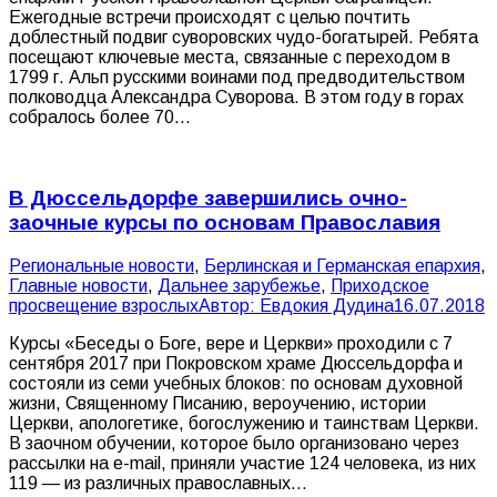
Ежегодные встречи происходят с целью почтить
доблестный подвиг суворовских чудо-богатырей. Ребята
посещают ключевые места, связанные с переходом в
1799 г. Альп русскими воинами под предводительством
полководца Александра Суворова. В этом году в горах
собралось более 70…
В Дюссельдорфе завершились очно-
заочные курсы по основам Православия
Pегиональные новости
,
Берлинская и Германская епархия
,
Главные новости
,
Дальнее зарубежье
,
Приходское
просвещение взрослых
Автор:
Евдокия Дудина
16.07.2018
Курсы «Беседы о Боге, вере и Церкви» проходили с 7
сентября 2017 при Покровском храме Дюссельдорфа и
состояли из семи учебных блоков: по основам духовной
жизни, Священному Писанию, вероучению, истории
Церкви, апологетике, богослужению и таинствам Церкви.
В заочном обучении, которое было организовано через
рассылки на е-mail, приняли участие 124 человека, из них
119 — из различных православных…