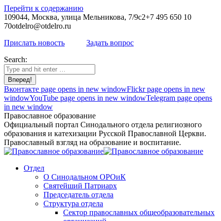
Перейти к содержанию
109044, Москва, улица Мельникова, 7/9с2
+7 495 650 10
70
otdelro@otdelro.ru
Прислать новость
Задать вопрос
Search:
Вконтакте page opens in new window
Flickr page opens in new
window
YouTube page opens in new window
Telegram page opens
in new window
Православное образование
Официальный портал Синодального отдела религиозного
образования и катехизации Русской Православной Церкви.
Православный взгляд на образование и воспитание.
Отдел
О Синодальном ОРОиК
Святейший Патриарх
Председатель отдела
Структура отдела
Сектор православных общеобразовательных