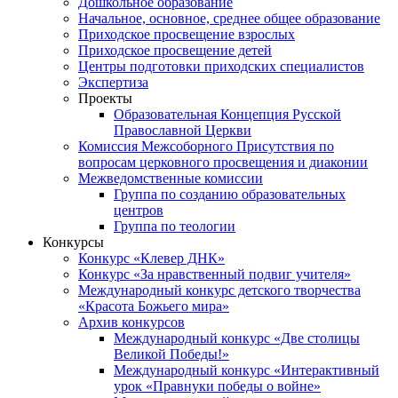
Дошкольное образование
Начальное, основное, среднее общее образование
Приходское просвещение взрослых
Приходское просвещение детей
Центры подготовки приходских специалистов
Экспертиза
Проекты
Образовательная Концепция Русской
Православной Церкви
Комиссия Межсоборного Присутствия по
вопросам церковного просвещения и диаконии
Межведомственные комиссии
Группа по созданию образовательных
центров
Группа по теологии
Конкурсы
Конкурс «Клевер ДНК»
Конкурс «За нравственный подвиг учителя»
Международный конкурс детского творчества
«Красота Божьего мира»
Архив конкурсов
Международный конкурс «Две столицы
Великой Победы!»
Международный конкурс «Интерактивный
урок «Правнуки победы о войне»