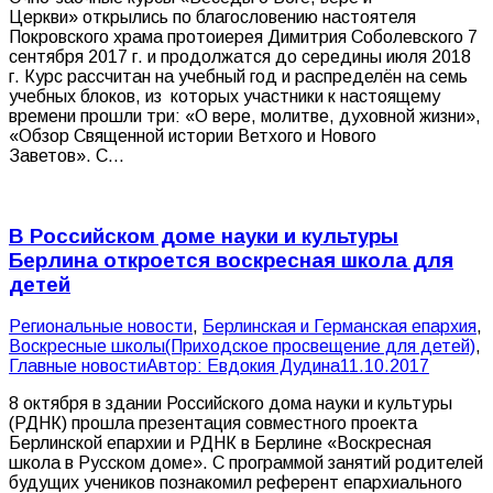
Церкви» открылись по благословению настоятеля
Покровского храма протоиерея Димитрия Соболевского 7
сентября 2017 г. и продолжатся до середины июля 2018
г. Курс рассчитан на учебный год и распределён на семь
учебных блоков, из которых участники к настоящему
времени прошли три: «О вере, молитве, духовной жизни»,
«Обзор Священной истории Ветхого и Нового
Заветов». С…
В Российском доме науки и культуры
Берлина откроется воскресная школа для
детей
Pегиональные новости
,
Берлинская и Германская епархия
,
Воскресные школы(Приходское просвещение для детей)
,
Главные новости
Автор:
Евдокия Дудина
11.10.2017
8 октября в здании Российского дома науки и культуры
(РДНК) прошла презентация совместного проекта
Берлинской епархии и РДНК в Берлине «Воскресная
школа в Русском доме». С программой занятий родителей
будущих учеников познакомил референт епархиального