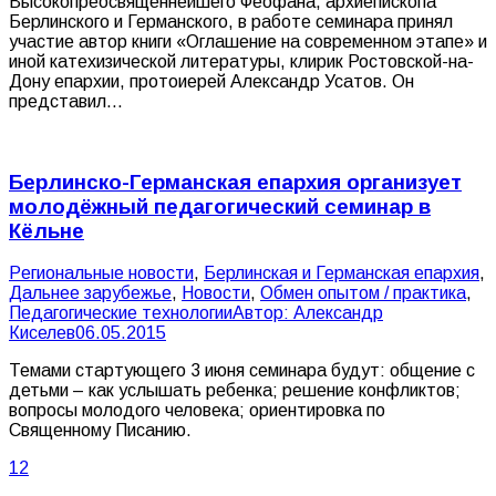
Высокопреосвященнейшего Феофана, архиепископа
Берлинского и Германского, в работе семинара принял
участие автор книги «Оглашение на современном этапе» и
иной катехизической литературы, клирик Ростовской-на-
Дону епархии, протоиерей Александр Усатов. Он
представил…
Берлинско-Германская епархия организует
молодёжный педагогический семинар в
Кёльне
Pегиональные новости
,
Берлинская и Германская епархия
,
Дальнее зарубежье
,
Новости
,
Обмен опытом / практика
,
Педагогические технологии
Автор:
Александр
Киселев
06.05.2015
Темами стартующего 3 июня семинара будут: общение с
детьми – как услышать ребенка; решение конфликтов;
вопросы молодого человека; ориентировка по
Священному Писанию.
1
2