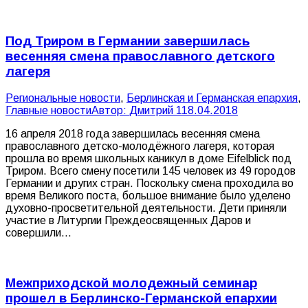
Под Триром в Германии завершилась
весенняя смена православного детского
лагеря
Pегиональные новости
,
Берлинская и Германская епархия
,
Главные новости
Автор:
Дмитрий 1
18.04.2018
16 апреля 2018 года завершилась весенняя смена
православного детско-молодёжного лагеря, которая
прошла во время школьных каникул в доме Eifelblick под
Триром. Всего смену посетили 145 человек из 49 городов
Германии и других стран. Поскольку смена проходила во
время Великого поста, большое внимание было уделено
духовно-просветительной деятельности. Дети приняли
участие в Литургии Преждеосвященных Даров и
совершили…
Межприходской молодежный семинар
прошел в Берлинско-Германской епархии