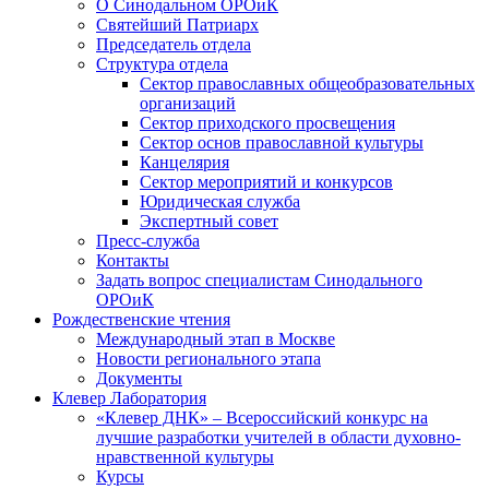
О Синодальном ОРОиК
Святейший Патриарх
Председатель отдела
Структура отдела
Сектор православных общеобразовательных
организаций
Сектор приходского просвещения
Сектор основ православной культуры
Канцелярия
Сектор мероприятий и конкурсов
Юридическая служба
Экспертный совет
Пресс-служба
Контакты
Задать вопрос специалистам Синодального
ОРОиК
Рождественские чтения
Международный этап в Москве
Новости регионального этапа
Документы
Клевер Лаборатория
«Клевер ДНК» – Всероссийский конкурс на
лучшие разработки учителей в области духовно-
нравственной культуры
Курсы