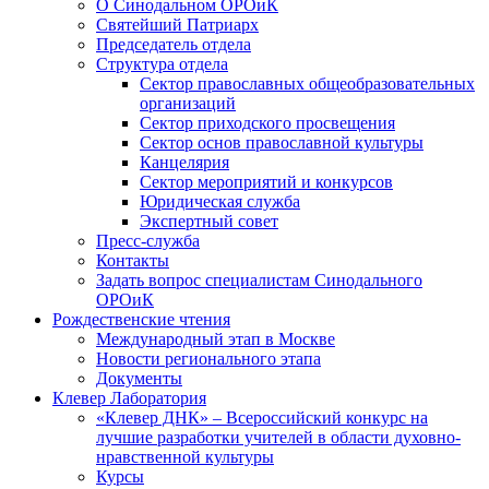
О Синодальном ОРОиК
Святейший Патриарх
Председатель отдела
Структура отдела
Сектор православных общеобразовательных
организаций
Сектор приходского просвещения
Сектор основ православной культуры
Канцелярия
Сектор мероприятий и конкурсов
Юридическая служба
Экспертный совет
Пресс-служба
Контакты
Задать вопрос специалистам Синодального
ОРОиК
Рождественские чтения
Международный этап в Москве
Новости регионального этапа
Документы
Клевер Лаборатория
«Клевер ДНК» – Всероссийский конкурс на
лучшие разработки учителей в области духовно-
нравственной культуры
Курсы