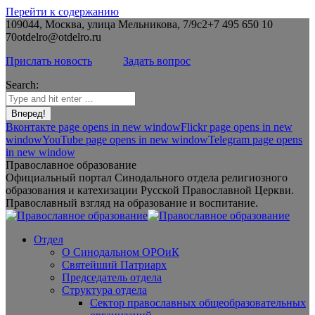
Перейти к содержанию
109044, Москва, улица Мельникова, 7/9с2
+7 495 650 10
70
otdelro@otdelro.ru
Прислать новость
Задать вопрос
Search:
Вконтакте page opens in new window
Flickr page opens in new
window
YouTube page opens in new window
Telegram page opens
in new window
Православное образование
Официальный портал Синодального отдела религиозного
образования и катехизации Русской Православной Церкви.
Православный взгляд на образование и воспитание.
Отдел
О Синодальном ОРОиК
Святейший Патриарх
Председатель отдела
Структура отдела
Сектор православных общеобразовательных