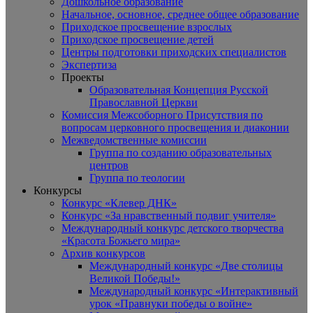
Дошкольное образование
Начальное, основное, среднее общее образование
Приходское просвещение взрослых
Приходское просвещение детей
Центры подготовки приходских специалистов
Экспертиза
Проекты
Образовательная Концепция Русской
Православной Церкви
Комиссия Межсоборного Присутствия по
вопросам церковного просвещения и диаконии
Межведомственные комиссии
Группа по созданию образовательных
центров
Группа по теологии
Конкурсы
Конкурс «Клевер ДНК»
Конкурс «За нравственный подвиг учителя»
Международный конкурс детского творчества
«Красота Божьего мира»
Архив конкурсов
Международный конкурс «Две столицы
Великой Победы!»
Международный конкурс «Интерактивный
урок «Правнуки победы о войне»