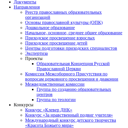
Документы
Направления
Реестр православных образовательных
организаций
Основы православной культуры (ОПК)
Дошкольное образование
Начальное, основное, среднее общее образование
Приходское просвещение взрослых
Приходское просвещение детей
Центры подготовки приходских специалистов
Экспертиза
Проекты
Образовательная Концепция Русской
Православной Церкви
Комиссия Межсоборного Присутствия по
вопросам церковного просвещения и диаконии
Межведомственные комиссии
Группа по созданию образовательных
центров
Группа по теологии
Конкурсы
Конкурс «Клевер ДНК»
Конкурс «За нравственный подвиг учителя»
Международный конкурс детского творчества
«Красота Божьего мира»