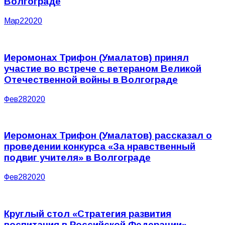
Волгограде
Мар
2
2020
Иеромонах Трифон (Умалатов) принял
участие во встрече с ветераном Великой
Отечественной войны в Волгограде
Фев
28
2020
Иеромонах Трифон (Умалатов) рассказал о
проведении конкурса «За нравственный
подвиг учителя» в Волгограде
Фев
28
2020
Круглый стол «Стратегия развития
воспитания в Российской Федерации»