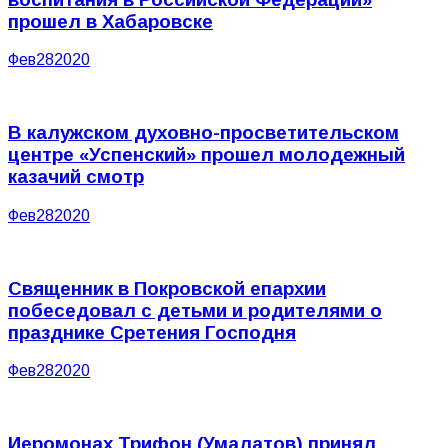
прошел в Хабаровске
Фев
28
2020
В калужском духовно-просветительском
центре «Успенский» прошел молодежный
казачий смотр
Фев
28
2020
Священник в Покровской епархии
побеседовал с детьми и родителями о
празднике Сретения Господня
Фев
28
2020
Иеромонах Трифон (Умалатов) принял