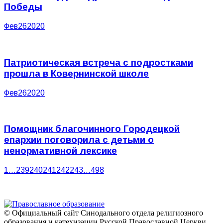
Победы
Фев
26
2020
Патриотическая встреча с подростками
прошла в Ковернинской школе
Фев
26
2020
Помощник благочинного Городецкой
епархии поговорила с детьми о
ненормативной лексике
1
…
239
240
241
242
243
…
498
© Официальный сайт Синодального отдела религиозного
образования и катехизации Русской Православной Церкви,