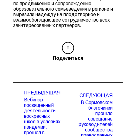
по продвижению и сопровождению
образовательного семьеведения в регионе и
выразили надежду на плодотворное и
взаимообогащающее сотрудничество всех
заинтересованных партнеров.
Поделиться
Навигация
ПРЕДЫДУЩАЯ
по
СЛЕДУЮЩАЯ
Вебинар,
записям
В Сормовском
посвященный
благочинии
деятельности
прошло
воскресных
совещание
Предыдущая
Следующая
школ в условиях
руководителей
запись:
запись:
пандемии,
сообщества
прошел в
православных