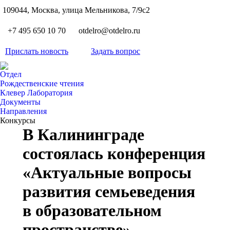
S
109044, Москва, улица Мельникова, 7/9с2
Вкон
page
Flickr
+7 495 650 10 70
otdelro@otdelro.ru
opens
page
YouT
in
opens
Прислать новость
Задать вопрос
page
new
Teleg
in
opens
wind
page
new
Отдел
in
opens
Рождественские чтения
wind
new
Клевер Лаборатория
in
wind
Документы
new
Направления
wind
Конкурсы
В Калининграде
состоялась конференция
«Актуальные вопросы
развития семьеведения
в образовательном
пространстве»