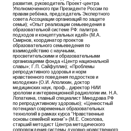
развития, руководитель Проект-центра
Уполномоченного при Президенте России по
правам ребёнка, председатель Экспертного
совета Ассоциации организаций по защите
семьи); «Опыт реализации семьеведения в
образовательной системе РФ: палитра
подходов и концептуальных идей» (М.А.
Смирнов, координатор проектов
образовательного семьеведения по
взаимодействию с научными,
просветительскими и образовательными
организациями фонда «Центр национальной
славы»; Г.П. Сайфуллин); «Проблемы
репродуктивного здоровья и норм
нравственного поведения подростков и
молодежи» (О.И. Аполихин, доктор
медицинских наук, проф., директор НИИ
урологии и интервенционной радиологии им. Н.А.
Лопаткина, главный специалист Минздрава РФ
по репродуктивному здоровью); «Ценностный
потенциал современных образовательных
технологий в рамках курса “Нравственные
основы семейной жизни”» (М.Е. Соколова,
старший методист Центра методического
сопровождения системы духовно-нравственного