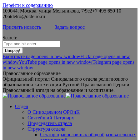
Перейти к содержанию
109044, Москва, улица Мельникова, 7/9с2
+7 495 650 10
70
otdelro@otdelro.ru
Прислать новость
Задать вопрос
Search:
Вконтакте page opens in new window
Flickr page opens in new
window
YouTube page opens in new window
Telegram page opens
in new window
Православное образование
Официальный портал Синодального отдела религиозного
образования и катехизации Русской Православной Церкви.
Православный взгляд на образование и воспитание.
Отдел
О Синодальном ОРОиК
Святейший Патриарх
Председатель отдела
Структура отдела
Сектор православных общеобразовательных