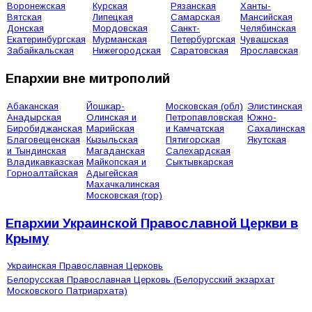
Воронежская
Курская
Рязанская
Ханты-
Вятская
Липецкая
Самарская
Мансийская
Донская
Мордовская
Санкт-
Челябинская
Екатеринбургская
Мурманская
Петербургская
Чувашская
Забайкальская
Нижегородская
Саратовская
Ярославская
Епархии вне митрополий
Абаканская
Йошкар-
Московская (обл)
Элистинская
Анадырская
Олинская и
Петропавловская
Южно-
Биробиджанская
Марийская
и Камчатская
Сахалинская
Благовещенская
Кызыльская
Пятигорская
Якутская
и Тындинская
Магаданская
Салехардская
Владикавказская
Майкопская и
Сыктывкарская
Горноалтайская
Адыгейская
Махачкалинская
Московская (гор)
Епархии Украинской Православной Церкви в
Крыму
Украинская Православная Церковь
Белорусская Православная Церковь (Белорусский экзархат
Московского Патриархата)