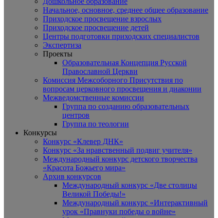
Дошкольное образование
Начальное, основное, среднее общее образование
Приходское просвещение взрослых
Приходское просвещение детей
Центры подготовки приходских специалистов
Экспертиза
Проекты
Образовательная Концепция Русской
Православной Церкви
Комиссия Межсоборного Присутствия по
вопросам церковного просвещения и диаконии
Межведомственные комиссии
Группа по созданию образовательных
центров
Группа по теологии
Конкурсы
Конкурс «Клевер ДНК»
Конкурс «За нравственный подвиг учителя»
Международный конкурс детского творчества
«Красота Божьего мира»
Архив конкурсов
Международный конкурс «Две столицы
Великой Победы!»
Международный конкурс «Интерактивный
урок «Правнуки победы о войне»