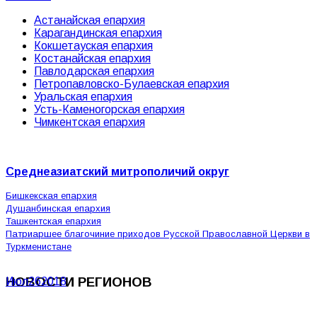
Астанайская епархия
Карагандинская епархия
Кокшетауская епархия
Костанайская епархия
Павлодарская епархия
Петропавловско-Булаевская епархия
Уральская епархия
Усть-Каменогорская епархия
Чимкентская епархия
Среднеазиатский митрополичий округ
Бишкекская епархия
Душанбинская епархия
Ташкентская епархия
Патриаршее благочиние приходов Русской Православной Церкви в
Туркменистане
НОВОСТИ РЕГИОНОВ
Июл
26
2018