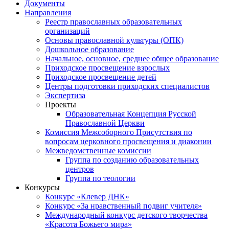
Документы
Направления
Реестр православных образовательных
организаций
Основы православной культуры (ОПК)
Дошкольное образование
Начальное, основное, среднее общее образование
Приходское просвещение взрослых
Приходское просвещение детей
Центры подготовки приходских специалистов
Экспертиза
Проекты
Образовательная Концепция Русской
Православной Церкви
Комиссия Межсоборного Присутствия по
вопросам церковного просвещения и диаконии
Межведомственные комиссии
Группа по созданию образовательных
центров
Группа по теологии
Конкурсы
Конкурс «Клевер ДНК»
Конкурс «За нравственный подвиг учителя»
Международный конкурс детского творчества
«Красота Божьего мира»