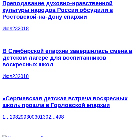
Преподавание духовно-нравственной
культуры народов России обсудили в
Ростовской-на-Дону епархии
Июл
23
2018
В Симбирской епархии завершилась смена в
детском лагере для воспитанников
воскресных школ
Июл
23
2018
«Сергиевская детская встреча воскресных
школ» прошла в Горловской епархии
1
…
298
299
300
301
302
…
498