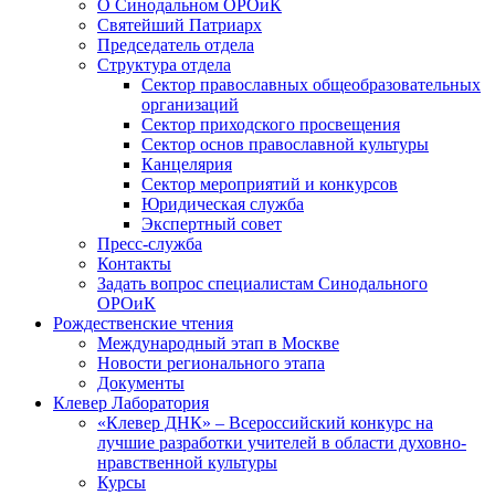
О Синодальном ОРОиК
Святейший Патриарх
Председатель отдела
Структура отдела
Сектор православных общеобразовательных
организаций
Сектор приходского просвещения
Сектор основ православной культуры
Канцелярия
Сектор мероприятий и конкурсов
Юридическая служба
Экспертный совет
Пресс-служба
Контакты
Задать вопрос специалистам Синодального
ОРОиК
Рождественские чтения
Международный этап в Москве
Новости регионального этапа
Документы
Клевер Лаборатория
«Клевер ДНК» – Всероссийский конкурс на
лучшие разработки учителей в области духовно-
нравственной культуры
Курсы