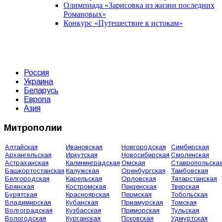
Олимпиада «Зарисовка из жизни последних
Романовых»
Конкурс «Путешествие к истокам»
Россия
Украина
Беларусь
Европа
Азия
Митрополии
Алтайская
Ивановская
Новгородская
Симбирская
Архангельская
Иркутская
Новосибирская
Смоленская
Астраханская
Калининградская
Омская
Ставропольска
Башкортостанская
Калужская
Оренбургская
Тамбовская
Белгородская
Карельская
Орловская
Татарстанская
Брянская
Костромская
Пензенская
Тверская
Бурятская
Красноярская
Пермская
Тобольская
Владимирская
Кубанская
Приамурская
Томская
Волгоградская
Кузбасская
Приморская
Тульская
Вологодская
Курганская
Псковская
Удмуртская