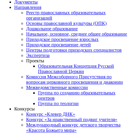
Документы
Направления
Реестр православных образовательных
организаций
Основы православной культуры (ОПК)
Дошкольное образование
Начальное, основное, среднее общее образование
Приходское просвещение взрослых
Приходское просвещение детей
Центры подготовки приходских специалистов
Экспертиза
Проекты
Образовательная Концепция Русской
Православной Церкви
Комиссия Межсоборного Присутствия по
вопросам церковного просвещения и диаконии
Межведомственные комиссии
Группа по созданию образовательных
центров
Группа по теологии
Конкурсы
Конкурс «Клевер ДНК»
Конкурс «За нравственный подвиг учителя»
Международный конкурс детского творчества
«Красота Божьего мира»