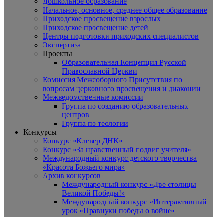
Дошкольное образование
Начальное, основное, среднее общее образование
Приходское просвещение взрослых
Приходское просвещение детей
Центры подготовки приходских специалистов
Экспертиза
Проекты
Образовательная Концепция Русской
Православной Церкви
Комиссия Межсоборного Присутствия по
вопросам церковного просвещения и диаконии
Межведомственные комиссии
Группа по созданию образовательных
центров
Группа по теологии
Конкурсы
Конкурс «Клевер ДНК»
Конкурс «За нравственный подвиг учителя»
Международный конкурс детского творчества
«Красота Божьего мира»
Архив конкурсов
Международный конкурс «Две столицы
Великой Победы!»
Международный конкурс «Интерактивный
урок «Правнуки победы о войне»