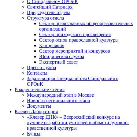
О Синодальном ОРОиК
Святейший Патриарх
Председатель отдела
Структура отдела
Сектор православных общеобразовательных
организаций
Сектор приходского просвещения
Сектор основ православной культуры
Канцелярия
Сектор мероприятий и конкурсов
Юридическая служба
Экспертный совет
Пресс-служба
Контакты
Задать вопрос специалистам Синодального
ОРОиК
Рождественские чтения
Международный этап в Москве
Новости регионального этапа
Документы
Клевер Лаборатория
«Клевер ДНК» – Всероссийский конкурс на
лучшие разработки учителей в области духовно-
нравственной культуры
Курсы