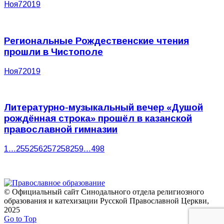
Ноя
7
2019
Региональные Рождественские чтения
прошли в Чистополе
Ноя
7
2019
Литературно-музыкальный вечер «Душой
рождённая строка» прошёл в казанской
православной гимназии
1
…
255
256
257
258
259
…
498
© Официальный сайт Синодального отдела религиозного
образования и катехизации Русской Православной Церкви,
2025
Go to Top