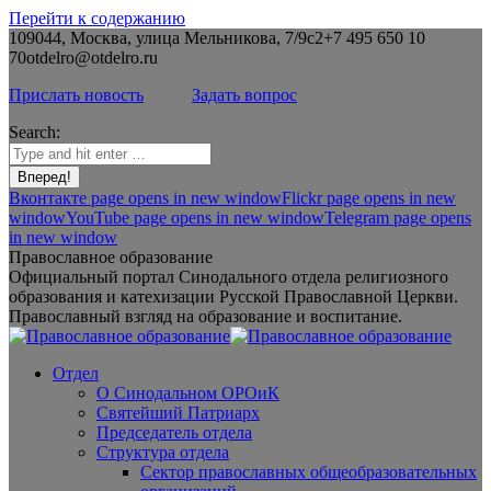
Перейти к содержанию
109044, Москва, улица Мельникова, 7/9с2
+7 495 650 10
70
otdelro@otdelro.ru
Прислать новость
Задать вопрос
Search:
Вконтакте page opens in new window
Flickr page opens in new
window
YouTube page opens in new window
Telegram page opens
in new window
Православное образование
Официальный портал Синодального отдела религиозного
образования и катехизации Русской Православной Церкви.
Православный взгляд на образование и воспитание.
Отдел
О Синодальном ОРОиК
Святейший Патриарх
Председатель отдела
Структура отдела
Сектор православных общеобразовательных