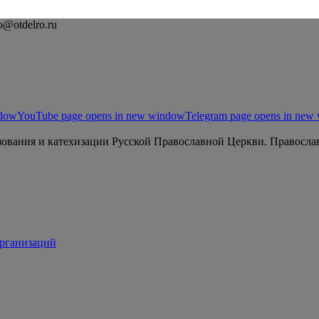
o@otdelro.ru
ndow
YouTube page opens in new window
Telegram page opens in new
ования и катехизации Русской Православной Церкви. Православ
организаций