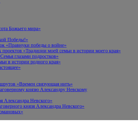
в
сота Божьего мира»
кой Победы!»
к «Правнуки победы о войне»
 проектов «Традиции моей семьи в истории моего края»
Семья глазами подростков»
ьи в истории родного края»
астоящее»
ршрутов «Времен связующая нить»
лаговерному князю Александру Невскому
зя Александра Невского»
говерного князя Александра Невского»
Романовых»