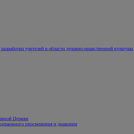
разработки учителей в области духовно-нравственной культуры
лавной Церкви
церковного просвещения и диаконии