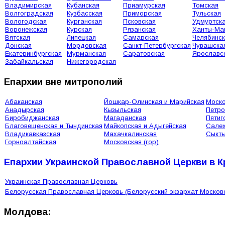
Владимирская
Кубанская
Приамурская
Томская
Волгоградская
Кузбасская
Приморская
Тульская
Вологодская
Курганская
Псковская
Удмуртск
Воронежская
Курская
Рязанская
Ханты-Ма
Вятская
Липецкая
Самарская
Челябинс
Донская
Мордовская
Санкт-Петербургская
Чувашска
Екатеринбургская
Мурманская
Саратовская
Ярославс
Забайкальская
Нижегородская
Епархии вне митрополий
Абаканская
Йошкар-Олинская и Марийская
Моско
Анадырская
Кызыльская
Петро
Биробиджанская
Магаданская
Пятиг
Благовещенская и Тындинская
Майкопская и Адыгейская
Сале
Владикавказская
Махачкалинская
Сыкты
Горноалтайская
Московская (гор)
Епархии Украинской Православной Церкви в 
Украинская Православная Церковь
Белорусская Православная Церковь (Белорусский экзархат Москов
Молдова: