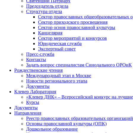
Святейший Патриарх
Председатель отдела
Структура отдела
Сектор православных общеобразовательных 
Сектор приходского просвещения
Сектор основ православной культуры
Канцелярия
Сектор мероприятий и конкурсов
Юридическая служба
Экспертный совет
Пресс-служба
Контакты
Задать вопрос специалистам Синодального ОРОиК
Рождественские чтения
Международный этап в Москве
Новости регионального этапа
Документы
Клевер Лаборатория
«Клевер ДНК» – Всероссийский конкурс на лучшие 
Курсы
Документы
Направления
Реестр православных образовательных организаций
Основы православной культуры (ОПК)
Дошкольное образование