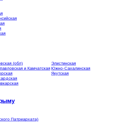
ая
нсийская
кая
я
кая
вская (обл)
Элистинская
павловская и Камчатская
Южно-Сахалинская
орская
Якутская
хардская
вкарская
Крыму
ского Патриархата)