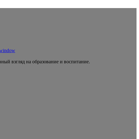
 window
ный взгляд на образование и воспитание.