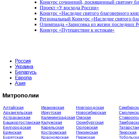
Конкурс сочинений, посвященный святому б
Проект «У восхода России»
Конкурс «Наследие святого благоверного кня
Региональный Конкурс «Наследие святого бла
Олимпиада «Зарисовка из жизни последних 
Конкурс «Путешествие к истокам»
Россия
Украина
Беларусь
Европа
Азия
Митрополии
Алтайская
Ивановская
Новгородская
Симбирск
Архангельская
Иркутская
Новосибирская
Смоленск
Астраханская
Калининградская
Омская
Ставропо
Башкортостанская
Калужская
Оренбургская
Тамбовск
Белгородская
Карельская
Орловская
Татарстан
Брянская
Костромская
Пензенская
Тверская
Бурятская
Красноярская
Пермская
Тобольск