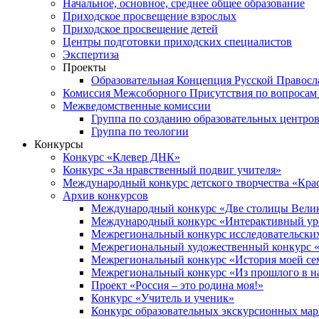
Начальное, основное, среднее общее образование
Приходское просвещение взрослых
Приходское просвещение детей
Центры подготовки приходских специалистов
Экспертиза
Проекты
Образовательная Концепция Русской Правос
Комиссия Межсоборного Присутствия по вопросам 
Межведомственные комиссии
Группа по созданию образовательных центро
Группа по теологии
Конкурсы
Конкурс «Клевер ДНК»
Конкурс «За нравственный подвиг учителя»
Международный конкурс детского творчества «Кра
Архив конкурсов
Международный конкурс «Две столицы Вели
Международный конкурс «Интерактивный уро
Межрегиональный конкурс исследовательских
Межрегиональный художественный конкурс «
Межрегиональный конкурс «История моей сем
Межрегиональный конкурс «Из прошлого в н
Проект «Россия – это родина моя!»
Конкурс «Учитель и ученик»
Конкурс образовательных экскурсионных ма