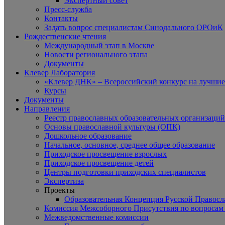
Экспертный совет
Пресс-служба
Контакты
Задать вопрос специалистам Синодального ОРОиК
Рождественские чтения
Международный этап в Москве
Новости регионального этапа
Документы
Клевер Лаборатория
«Клевер ДНК» – Всероссийский конкурс на лучшие 
Курсы
Документы
Направления
Реестр православных образовательных организаций
Основы православной культуры (ОПК)
Дошкольное образование
Начальное, основное, среднее общее образование
Приходское просвещение взрослых
Приходское просвещение детей
Центры подготовки приходских специалистов
Экспертиза
Проекты
Образовательная Концепция Русской Правос
Комиссия Межсоборного Присутствия по вопросам 
Межведомственные комиссии