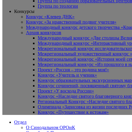
Группа по созданию образовательных центро
Группа по теологии
Конкурсы
Конкурс «Клевер ДНК»
Конкурс «За нравственный подвиг учителя»
Международный конкурс детского творчества «Кра
Архив конкурсов
Международный конкурс «Две столицы Вели
Международный конкурс «Интерактивный уро
Межрегиональный конкурс исследовательских
Межрегиональный художественный конкурс «
Межрегиональный конкурс «История моей сем
Межрегиональный конкурс «Из прошлого в н
Проект «Россия – это родина моя!»
Конкурс «Учитель и ученик»
Конкурс образовательных экскурсионных ма
Конкурс сочинений, посвященный святому б
Проект «У восхода России»
Конкурс «Наследие святого благоверного кня
Региональный Конкурс «Наследие святого бла
Олимпиада «Зарисовка из жизни последних 
Конкурс «Путешествие к истокам»
Отдел
О Синодальном ОРОиК