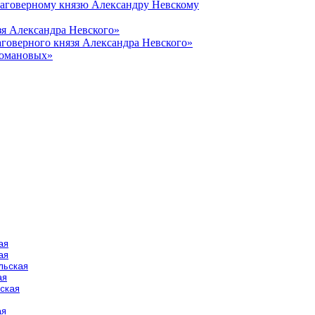
лаговерному князю Александру Невскому
зя Александра Невского»
говерного князя Александра Невского»
Романовых»
ая
ая
льская
ая
ская
ая