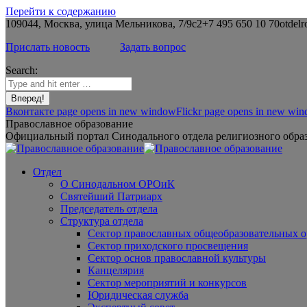
Перейти к содержанию
109044, Москва, улица Мельникова, 7/9с2
+7 495 650 10 70
otdelr
Прислать новость
Задать вопрос
Search:
Вконтакте page opens in new window
Flickr page opens in new wi
Православное образование
Официальный портал Синодального отдела религиозного образ
Отдел
О Синодальном ОРОиК
Святейший Патриарх
Председатель отдела
Структура отдела
Сектор православных общеобразовательных 
Сектор приходского просвещения
Сектор основ православной культуры
Канцелярия
Сектор мероприятий и конкурсов
Юридическая служба