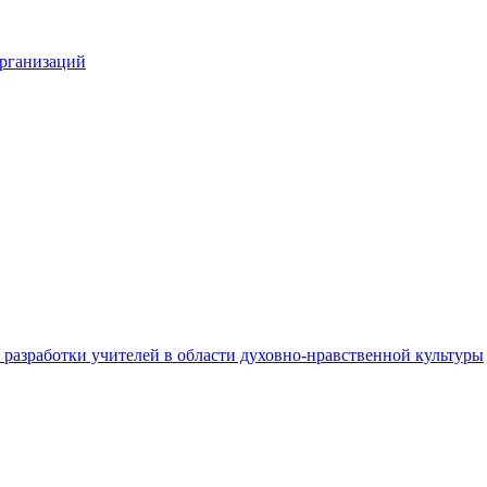
организаций
разработки учителей в области духовно-нравственной культуры