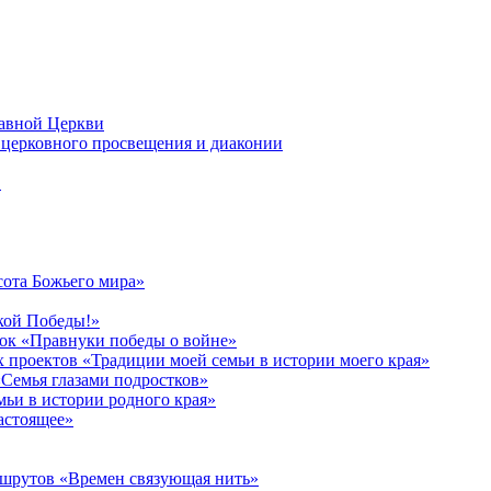
лавной Церкви
церковного просвещения и диаконии
в
сота Божьего мира»
кой Победы!»
к «Правнуки победы о войне»
 проектов «Традиции моей семьи в истории моего края»
Семья глазами подростков»
ьи в истории родного края»
астоящее»
ршрутов «Времен связующая нить»