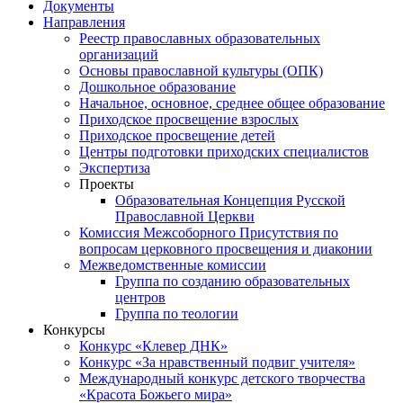
Документы
Направления
Реестр православных образовательных
организаций
Основы православной культуры (ОПК)
Дошкольное образование
Начальное, основное, среднее общее образование
Приходское просвещение взрослых
Приходское просвещение детей
Центры подготовки приходских специалистов
Экспертиза
Проекты
Образовательная Концепция Русской
Православной Церкви
Комиссия Межсоборного Присутствия по
вопросам церковного просвещения и диаконии
Межведомственные комиссии
Группа по созданию образовательных
центров
Группа по теологии
Конкурсы
Конкурс «Клевер ДНК»
Конкурс «За нравственный подвиг учителя»
Международный конкурс детского творчества
«Красота Божьего мира»