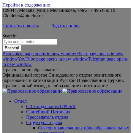
Перейти к содержанию
109044, Москва, улица Мельникова, 7/9с2
+7 495 650 10
70
otdelro@otdelro.ru
Прислать новость
Задать вопрос
Search:
Вконтакте page opens in new window
Flickr page opens in new
window
YouTube page opens in new window
Telegram page opens
in new window
Православное образование
Официальный портал Синодального отдела религиозного
образования и катехизации Русской Православной Церкви.
Православный взгляд на образование и воспитание.
Отдел
О Синодальном ОРОиК
Святейший Патриарх
Председатель отдела
Структура отдела
Сектор православных общеобразовательных