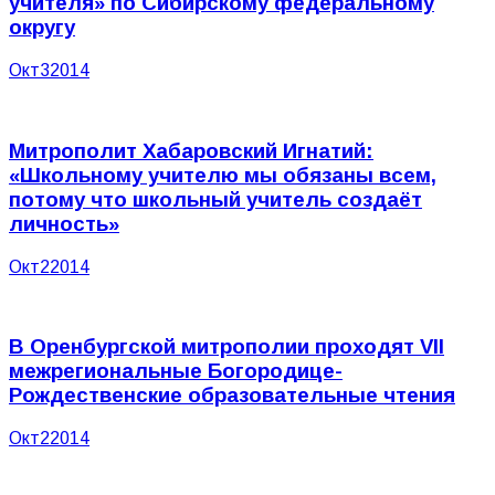
учителя» по Сибирскому федеральному
округу
Окт
3
2014
Митрополит Хабаровский Игнатий:
«Школьному учителю мы обязаны всем,
потому что школьный учитель создаёт
личность»
Окт
2
2014
В Оренбургской митрополии проходят VII
межрегиональные Богородице-
Рождественские образовательные чтения
Окт
2
2014