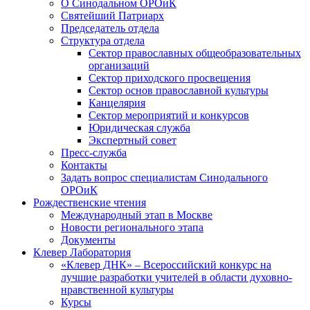
О Синодальном ОРОиК
Святейший Патриарх
Председатель отдела
Структура отдела
Сектор православных общеобразовательных
организаций
Сектор приходского просвещения
Сектор основ православной культуры
Канцелярия
Сектор мероприятий и конкурсов
Юридическая служба
Экспертный совет
Пресс-служба
Контакты
Задать вопрос специалистам Синодального
ОРОиК
Рождественские чтения
Международный этап в Москве
Новости регионального этапа
Документы
Клевер Лаборатория
«Клевер ДНК» – Всероссийский конкурс на
лучшие разработки учителей в области духовно-
нравственной культуры
Курсы