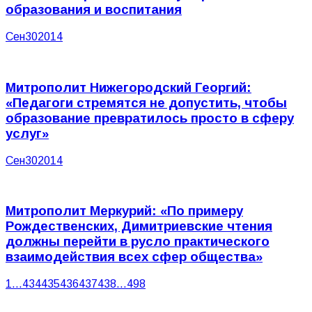
образования и воспитания
Сен
30
2014
Митрополит Нижегородский Георгий:
«Педагоги стремятся не допустить, чтобы
образование превратилось просто в сферу
услуг»
Сен
30
2014
Митрополит Меркурий: «По примеру
Рождественских, Димитриевские чтения
должны перейти в русло практического
взаимодействия всех сфер общества»
1
…
434
435
436
437
438
…
498