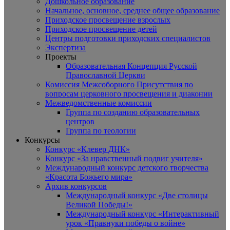
Дошкольное образование
Начальное, основное, среднее общее образование
Приходское просвещение взрослых
Приходское просвещение детей
Центры подготовки приходских специалистов
Экспертиза
Проекты
Образовательная Концепция Русской
Православной Церкви
Комиссия Межсоборного Присутствия по
вопросам церковного просвещения и диаконии
Межведомственные комиссии
Группа по созданию образовательных
центров
Группа по теологии
Конкурсы
Конкурс «Клевер ДНК»
Конкурс «За нравственный подвиг учителя»
Международный конкурс детского творчества
«Красота Божьего мира»
Архив конкурсов
Международный конкурс «Две столицы
Великой Победы!»
Международный конкурс «Интерактивный
урок «Правнуки победы о войне»