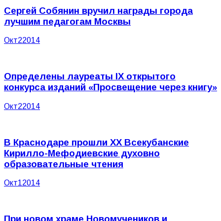
Сергей Собянин вручил награды города
лучшим педагогам Москвы
Окт
2
2014
Определены лауреаты IX открытого
конкурса изданий «Просвещение через книгу»
Окт
2
2014
В Краснодаре прошли ХХ Всекубанские
Кирилло-Мефодиевские духовно
образовательные чтения
Окт
1
2014
При новом храме Новомучеников и