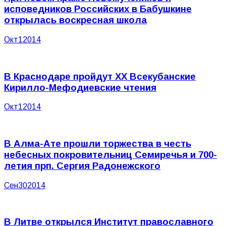
исповедников Российских в Бабушкине
открылась воскресная школа
Окт
1
2014
В Краснодаре пройдут XX Всекубанские
Кирилло-Мефодиевские чтения
Окт
1
2014
В Алма-Ате прошли торжества в честь
небесных покровительниц Семиречья и 700-
летия прп. Сергия Радонежского
Сен
30
2014
В Литве открылся Институт православного