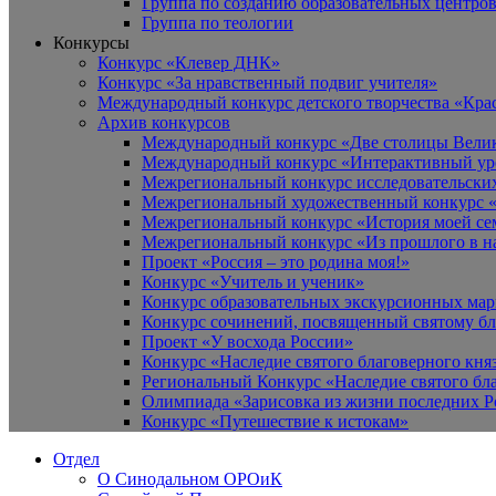
Группа по созданию образовательных центро
Группа по теологии
Конкурсы
Конкурс «Клевер ДНК»
Конкурс «За нравственный подвиг учителя»
Международный конкурс детского творчества «Кра
Архив конкурсов
Международный конкурс «Две столицы Вели
Международный конкурс «Интерактивный уро
Межрегиональный конкурс исследовательских
Межрегиональный художественный конкурс «
Межрегиональный конкурс «История моей сем
Межрегиональный конкурс «Из прошлого в н
Проект «Россия – это родина моя!»
Конкурс «Учитель и ученик»
Конкурс образовательных экскурсионных ма
Конкурс сочинений, посвященный святому б
Проект «У восхода России»
Конкурс «Наследие святого благоверного кня
Региональный Конкурс «Наследие святого бла
Олимпиада «Зарисовка из жизни последних 
Конкурс «Путешествие к истокам»
Отдел
О Синодальном ОРОиК