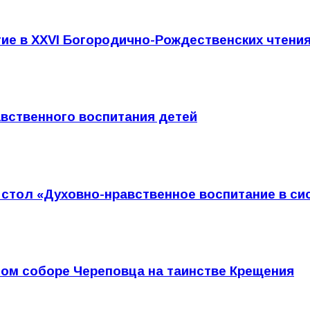
тие в XXVI Богородично-Рождественских чтени
вственного воспитания детей
 стол «Духовно-нравственное воспитание в с
ом соборе Череповца на таинстве Крещения