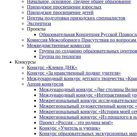
Начальное, основное, среднее общее образование
Приходское просвещение взрослых
Приходское просвещение детей
Центры подготовки приходских специалистов
Экспертиза
Проекты
Образовательная Концепция Русской Правос
Комиссия Межсоборного Присутствия по вопросам 
Межведомственные комиссии
Группа по созданию образовательных центро
Группа по теологии
Конкурсы
Конкурс «Клевер ДНК»
Конкурс «За нравственный подвиг учителя»
Международный конкурс детского творчества «Кра
Архив конкурсов
Международный конкурс «Две столицы Вели
Международный конкурс «Интерактивный уро
Межрегиональный конкурс исследовательских
Межрегиональный художественный конкурс «
Межрегиональный конкурс «История моей сем
Межрегиональный конкурс «Из прошлого в н
Проект «Россия – это родина моя!»
Конкурс «Учитель и ученик»
Конкурс образовательных экскурсионных ма