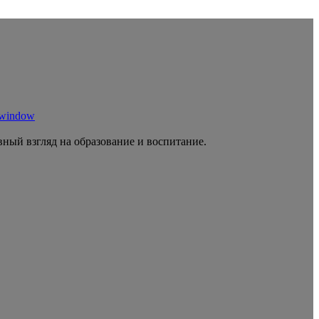
 window
ный взгляд на образование и воспитание.