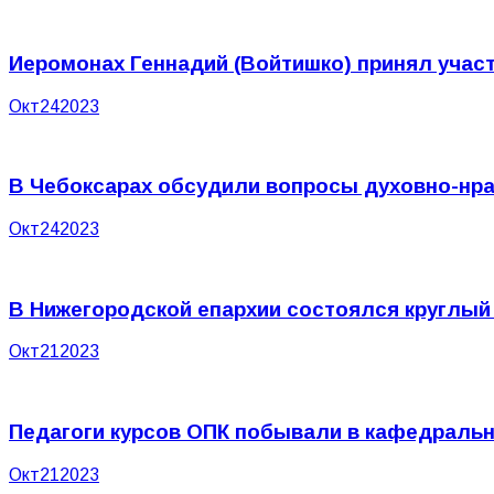
Иеромонах Геннадий (Войтишко) принял учас
Окт
24
2023
В Чебоксарах обсудили вопросы духовно-нра
Окт
24
2023
В Нижегородской епархии состоялся круглый
Окт
21
2023
Педагоги курсов ОПК побывали в кафедральн
Окт
21
2023