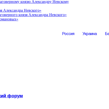
лаговерному князю Александру Невскому
зя Александра Невского»
говерного князя Александра Невского»
Романовых»
Россия
Украина
Б
кий форум