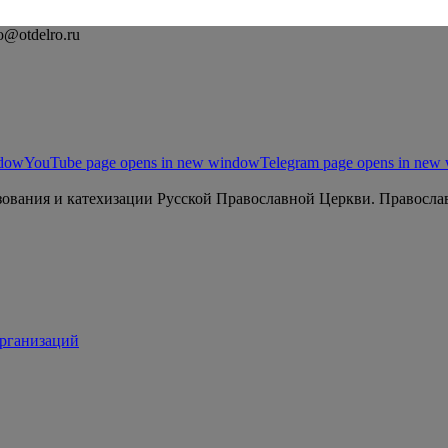
o@otdelro.ru
ndow
YouTube page opens in new window
Telegram page opens in new
ования и катехизации Русской Православной Церкви. Православ
организаций