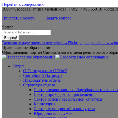
Перейти к содержанию
109044, Москва, улица Мельникова, 7/9с2
+7 495 650 10 70
otdelr
Прислать новость
Задать вопрос
Search:
Вконтакте page opens in new window
Flickr page opens in new wi
Православное образование
Официальный портал Синодального отдела религиозного образ
Отдел
О Синодальном ОРОиК
Святейший Патриарх
Председатель отдела
Структура отдела
Сектор православных общеобразовательных 
Сектор приходского просвещения
Сектор основ православной культуры
Канцелярия
Сектор мероприятий и конкурсов
Юридическая служба