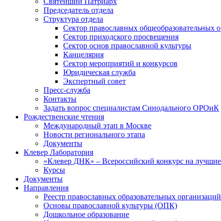
Святейший Патриарх
Председатель отдела
Структура отдела
Сектор православных общеобразовательных 
Сектор приходского просвещения
Сектор основ православной культуры
Канцелярия
Сектор мероприятий и конкурсов
Юридическая служба
Экспертный совет
Пресс-служба
Контакты
Задать вопрос специалистам Синодального ОРОиК
Рождественские чтения
Международный этап в Москве
Новости регионального этапа
Документы
Клевер Лаборатория
«Клевер ДНК» – Всероссийский конкурс на лучшие 
Курсы
Документы
Направления
Реестр православных образовательных организаций
Основы православной культуры (ОПК)
Дошкольное образование