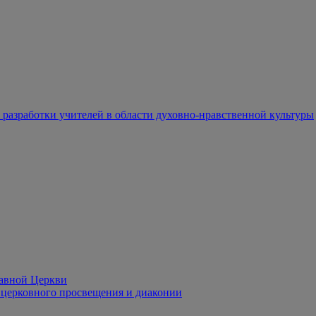
разработки учителей в области духовно-нравственной культуры
лавной Церкви
церковного просвещения и диаконии