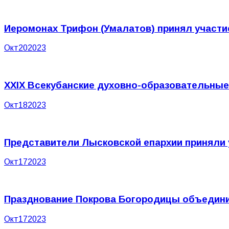
Иеромонах Трифон (Умалатов) принял участи
Окт
20
2023
XXIX Всекубанские духовно-образовательны
Окт
18
2023
Представители Лысковской епархии приняли 
Окт
17
2023
Празднование Покрова Богородицы объединил
Окт
17
2023