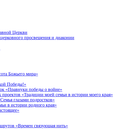
лавной Церкви
церковного просвещения и диаконии
в
сота Божьего мира»
кой Победы!»
к «Правнуки победы о войне»
 проектов «Традиции моей семьи в истории моего края»
Семья глазами подростков»
ьи в истории родного края»
астоящее»
ршрутов «Времен связующая нить»