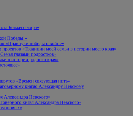
в
сота Божьего мира»
кой Победы!»
к «Правнуки победы о войне»
 проектов «Традиции моей семьи в истории моего края»
Семья глазами подростков»
ьи в истории родного края»
астоящее»
ршрутов «Времен связующая нить»
лаговерному князю Александру Невскому
зя Александра Невского»
говерного князя Александра Невского»
Романовых»