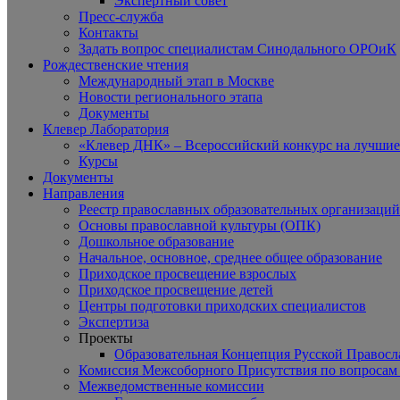
Экспертный совет
Пресс-служба
Контакты
Задать вопрос специалистам Синодального ОРОиК
Рождественские чтения
Международный этап в Москве
Новости регионального этапа
Документы
Клевер Лаборатория
«Клевер ДНК» – Всероссийский конкурс на лучшие 
Курсы
Документы
Направления
Реестр православных образовательных организаций
Основы православной культуры (ОПК)
Дошкольное образование
Начальное, основное, среднее общее образование
Приходское просвещение взрослых
Приходское просвещение детей
Центры подготовки приходских специалистов
Экспертиза
Проекты
Образовательная Концепция Русской Правос
Комиссия Межсоборного Присутствия по вопросам 
Межведомственные комиссии