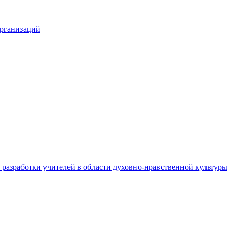
организаций
разработки учителей в области духовно-нравственной культуры