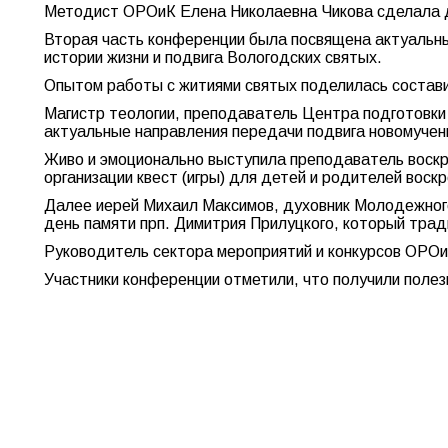
Методист ОРОиК Елена Николаевна Чикова сделала 
Вторая часть конференции была посвящена актуальн
истории жизни и подвига Вологодских святых.
Опытом работы с житиями святых поделилась состави
Магистр теологии, преподаватель Центра подготовк
актуальные направления передачи подвига новомуче
Живо и эмоционально выступила преподаватель воскр
организации квест (игры) для детей и родителей вос
Далее иерей Михаил Максимов, духовник Молодежного
день памяти прп. Димитрия Прилуцкого, который трад
Руководитель сектора мероприятий и конкурсов ОРОиК
Участники конференции отметили, что получили поле