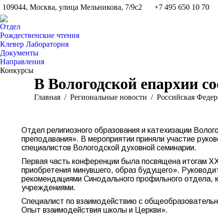
109044, Москва, улица Мельникова, 7/9с2
+7 495 650 10 70
Отдел
Рождественские чтения
Клевер Лаборатория
Документы
Направления
Конкурсы
В Вологодской епархии с
Вы здесь:
Главная
Pегиональные новости
Российская Федер
Отдел религиозного образования и катехизации Волог
преподавания». В мероприятии приняли участие руков
специалистов Вологодской духовной семинарии.
Первая часть конференции была посвящена итогам XX
приобретения минувшего, образ будущего». Руководит
рекомендациями Синодального профильного отдела, 
учреждениями.
Специалист по взаимодействию с общеобразовательн
Опыт взаимодействия школы и Церкви».