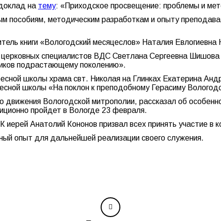
доклад на
тему
: «Приходское просвещение: проблемы и ме
ым пособиям, методическим разработкам и опыту преподав
тель книги «Вологодский месяцеслов» Наталия Евлогиевна 
и церковных специалистов ВДС Светлана Сергеевна Шишова 
ников подрастающему поколению».
есной школы храма свт. Николая на Глинках Екатерина Анд
кресной школы «На поклон к преподобному Герасиму Вологод
 движения Вологодской митрополии, рассказал об особенно
иционно пройдет в Вологде 23 февраля.
 иерей Анатолий Кононов призвал всех принять участие в к
зный опыт для дальнейшей реализации своего служения.