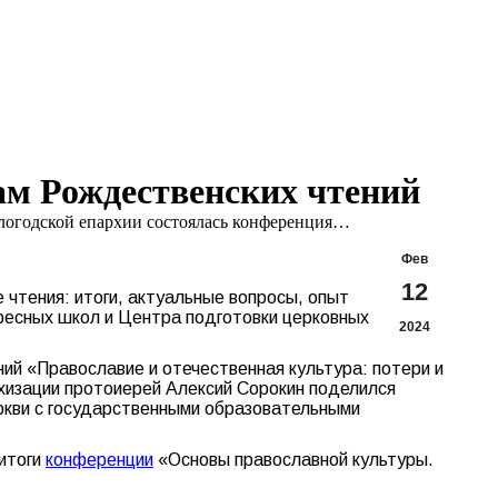
Search:
Вконтакте
Flickr
YouTu
Te
page
page
page
pa
opens
opens
opens
op
in
in
in
in
new
new
new
n
window
window
windo
w
ам Рождественских чтений
логодской епархии состоялась конференция…
Фев
12
 чтения: итоги, актуальные вопросы, опыт
кресных школ и Центра подготовки церковных
2024
й «Православие и отечественная культура: потери и
ехизации протоиерей Алексий Сорокин поделился
ркви с государственными образовательными
итоги
конференции
«Основы православной культуры.