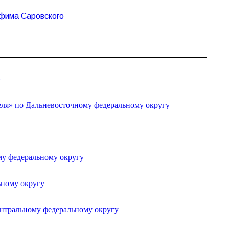
афима Саровского
»
еля» по Дальневосточному федеральному округу
му федеральному округу
ьному округу
ентральному федеральному округу