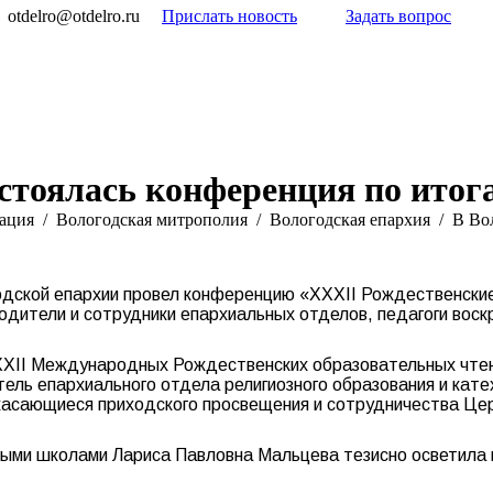
otdelro@otdelro.ru
Прислать новость
Задать вопрос
остоялась конференция по итог
ация
Вологодская митрополия
Вологодская епархия
В Во
одской епархии провел конференцию «XXXII Рождественские
одители и сотрудники епархиальных отделов, педагоги вос
XII Международных Рождественских образовательных чтени
ель епархиального отдела религиозного образования и кат
касающиеся приходского просвещения и сотрудничества Це
ыми школами Лариса Павловна Мальцева тезисно осветила 