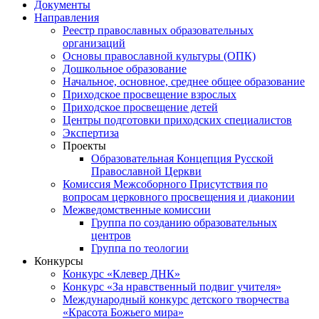
Документы
Направления
Реестр православных образовательных
организаций
Основы православной культуры (ОПК)
Дошкольное образование
Начальное, основное, среднее общее образование
Приходское просвещение взрослых
Приходское просвещение детей
Центры подготовки приходских специалистов
Экспертиза
Проекты
Образовательная Концепция Русской
Православной Церкви
Комиссия Межсоборного Присутствия по
вопросам церковного просвещения и диаконии
Межведомственные комиссии
Группа по созданию образовательных
центров
Группа по теологии
Конкурсы
Конкурс «Клевер ДНК»
Конкурс «За нравственный подвиг учителя»
Международный конкурс детского творчества
«Красота Божьего мира»