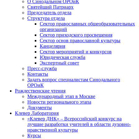
О Синодальном ОРОиК
Святейший Патриарх
Председатель отдела
Структура отдела
Сектор православных общеобразовательных
организаций
Сектор приходского просвещения
Сектор основ православной культуры
Канцелярия
Сектор мероприятий и конкурсов
Юридическая служба
Экспертный совет
Пресс-служба
Контакты
Задать вопрос специалистам Синодального
ОРОиК
Рождественские чтения
Международный этап в Москве
Новости регионального этапа
Документы
Клевер Лаборатория
«Клевер ДНК» – Всероссийский конкурс на
лучшие разработки учителей в области духовно-
нравственной культуры
Курсы