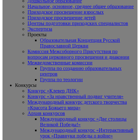
Дошкольное образование
Начальное, основное, среднее общее образование
Приходское просвещение взрослых
Приходское просвещение детей
Центры подготовки приходских специалистов
Экспертиза
Проекты
Образовательная Концепция Русской
Православной Церкви
Комиссия Межсоборного Присутствия по
вопросам церковного просвещения и диаконии
Межведомственные комиссии
Группа по созданию образовательных
центров
Группа по теологии
Конкурсы
Конкурс «Клевер ДНК»
Конкурс «За нравственный подвиг учителя»
Международный конкурс детского творчества
«Красота Божьего мира»
Архив конкурсов
Международный конкурс «Две столицы
Великой Победы!»
Международный конкурс «Интерактивный
урок «Правнуки победы о войне»