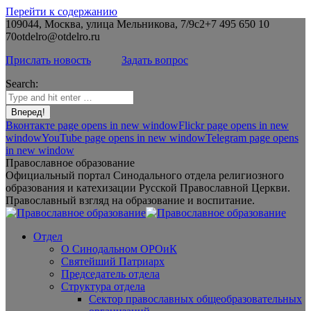
Перейти к содержанию
109044, Москва, улица Мельникова, 7/9с2
+7 495 650 10
70
otdelro@otdelro.ru
Прислать новость
Задать вопрос
Search:
Вконтакте page opens in new window
Flickr page opens in new
window
YouTube page opens in new window
Telegram page opens
in new window
Православное образование
Официальный портал Синодального отдела религиозного
образования и катехизации Русской Православной Церкви.
Православный взгляд на образование и воспитание.
Отдел
О Синодальном ОРОиК
Святейший Патриарх
Председатель отдела
Структура отдела
Сектор православных общеобразовательных