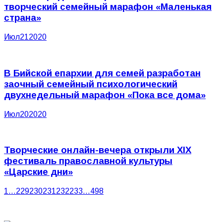
творческий семейный марафон «Маленькая
страна»
Июл
21
2020
В Бийской епархии для семей разработан
заочный семейный психологический
двухнедельный марафон «Пока все дома»
Июл
20
2020
Творческие онлайн-вечера открыли XIX
фестиваль православной культуры
«Царские дни»
1
…
229
230
231
232
233
…
498