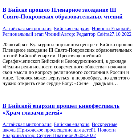
В Бийске прошло Пленарное заседание III
Свято-Покровских образовательных чтений
Алтайская митрополия
,
Бийская епархия
,
Новости Епархий
,
Региональный этап Чтений
Автор:
Редактор Сайта
27.10.2022
20 октября в Культурно-спортивном центре г. Бийска прошло
Пленарное заседание III Свято-Покровских образовательных
чтений Бийской епархии. Преосвященнейший
Серафим,епископ Бийский и Белокурихинский, в докладе
«Реалии религиозности современного общества» изложил
свои мысли по вопросу религиозного состояния в России и
мире. Человек может вернуться к первообразу, но для этого
нужно открыть свое сердце Богу: «Сыне – даждь ми…
В Бийской епархии прошел кинофестиваль
«Храм глазами детей»
Алтайская митрополия
,
Бийская епархия
,
Воскресные
школы(Приходское просвещение для детей)
,
Новости
Епархий
Автор:
Сергей Платонов
26.08.2022