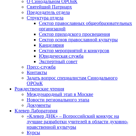
О Синодальном ОРОиК
Святейший Патриарх
Председатель отдела
Структура отдела
Сектор православных общеобразовательных
организаций
Сектор приходского просвещения
Сектор основ православной культуры
Канцелярия
Сектор мероприятий и конкурсов
Юридическая служба
Экспертный совет
Пресс-служба
Контакты
Задать вопрос специалистам Синодального
ОРОиК
Рождественские чтения
Международный этап в Москве
Новости регионального этапа
Документы
Клевер Лаборатория
«Клевер ДНК» – Всероссийский конкурс на
лучшие разработки учителей в области духовно-
нравственной культуры
Курсы