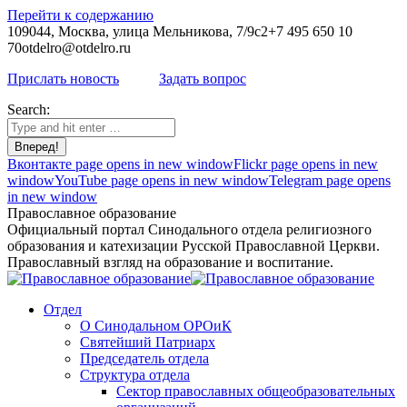
Перейти к содержанию
109044, Москва, улица Мельникова, 7/9с2
+7 495 650 10
70
otdelro@otdelro.ru
Прислать новость
Задать вопрос
Search:
Вконтакте page opens in new window
Flickr page opens in new
window
YouTube page opens in new window
Telegram page opens
in new window
Православное образование
Официальный портал Синодального отдела религиозного
образования и катехизации Русской Православной Церкви.
Православный взгляд на образование и воспитание.
Отдел
О Синодальном ОРОиК
Святейший Патриарх
Председатель отдела
Структура отдела
Сектор православных общеобразовательных