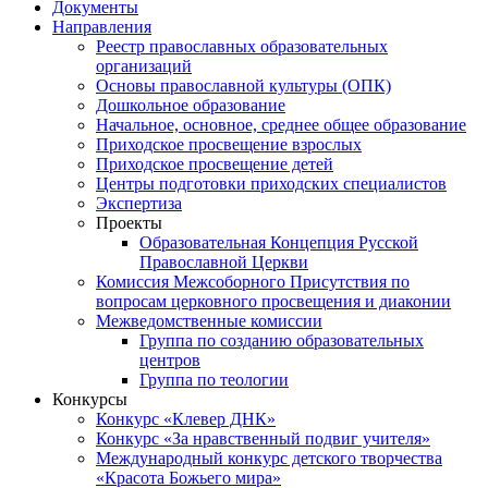
Документы
Направления
Реестр православных образовательных
организаций
Основы православной культуры (ОПК)
Дошкольное образование
Начальное, основное, среднее общее образование
Приходское просвещение взрослых
Приходское просвещение детей
Центры подготовки приходских специалистов
Экспертиза
Проекты
Образовательная Концепция Русской
Православной Церкви
Комиссия Межсоборного Присутствия по
вопросам церковного просвещения и диаконии
Межведомственные комиссии
Группа по созданию образовательных
центров
Группа по теологии
Конкурсы
Конкурс «Клевер ДНК»
Конкурс «За нравственный подвиг учителя»
Международный конкурс детского творчества
«Красота Божьего мира»