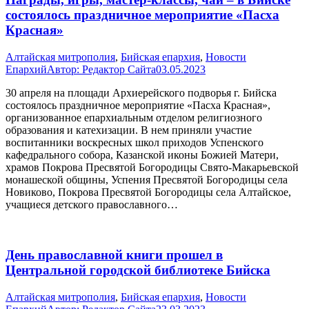
состоялось праздничное мероприятие «Пасха
Красная»
Алтайская митрополия
,
Бийская епархия
,
Новости
Епархий
Автор:
Редактор Сайта
03.05.2023
30 апреля на площади Архиерейского подворья г. Бийска
состоялось праздничное мероприятие «Пасха Красная»,
организованное епархиальным отделом религиозного
образования и катехизации. В нем приняли участие
воспитанники воскресных школ приходов Успенского
кафедрального собора, Казанской иконы Божией Матери,
храмов Покрова Пресвятой Богородицы Свято-Макарьевской
монашеской общины, Успения Пресвятой Богородицы села
Новиково, Покрова Пресвятой Богородицы села Алтайское,
учащиеся детского православного…
День православной книги прошел в
Центральной городской библиотеке Бийска
Алтайская митрополия
,
Бийская епархия
,
Новости