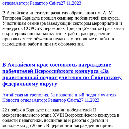
отдела
Автор:
Редактор Сайта
27.11.2023
В Алтайском институте развития образования им. А. М .
Топорова Барнаула прошел семинар победителей конкурса.
Участникам семинара заведующий сектором мероприятий и
конкурсов СОРОиК иеромонах Трифон (Умалатов) рассказал
о критериях оценки конкурсных работ, распределении
призовых мест, объяснил педагогам основные ошибки в
размещении работ и при их оформлении.
В Алтайском крае состоялось награждение
победителей Всероссийского конкурса «За
нравственный подвиг учителя» по Сибирскому
федеральному округу
Алтайская митрополия
,
За нравственный подвиг учителя
,
Новости отдела
Автор:
Редактор Сайта
27.11.2023
22 ноября в Барнауле наградили победителей II
межрегионального этапа XVIII Всероссийского конкурса в
области педагогики, воспитания и работы с детьми и
молодежью до 20 лет. В церемонии награждения принял