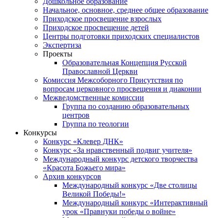
Дошкольное образование
Начальное, основное, среднее общее образование
Приходское просвещение взрослых
Приходское просвещение детей
Центры подготовки приходских специалистов
Экспертиза
Проекты
Образовательная Концепция Русской
Православной Церкви
Комиссия Межсоборного Присутствия по
вопросам церковного просвещения и диаконии
Межведомственные комиссии
Группа по созданию образовательных
центров
Группа по теологии
Конкурсы
Конкурс «Клевер ДНК»
Конкурс «За нравственный подвиг учителя»
Международный конкурс детского творчества
«Красота Божьего мира»
Архив конкурсов
Международный конкурс «Две столицы
Великой Победы!»
Международный конкурс «Интерактивный
урок «Правнуки победы о войне»