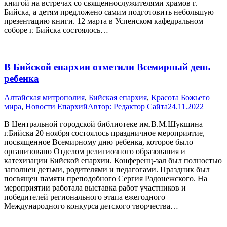
книгой на встречах со священнослужителями храмов г.
Бийска, а детям предложено самим подготовить небольшую
презентацию книги. 12 марта в Успенском кафедральном
соборе г. Бийска состоялось…
В Бийской епархии отметили Всемирный день
ребенка
Алтайская митрополия
,
Бийская епархия
,
Красота Божьего
мира
,
Новости Епархий
Автор:
Редактор Сайта
24.11.2022
В Центральной городской библиотеке им.В.М.Шукшина
г.Бийска 20 ноября состоялось праздничное мероприятие,
посвященное Всемирному дню ребенка, которое было
организовано Отделом религиозного образования и
катехизации Бийской епархии. Конференц-зал был полностью
заполнен детьми, родителями и педагогами. Праздник был
посвящен памяти преподобного Сергия Радонежского. На
мероприятии работала выставка работ участников и
победителей регионального этапа ежегодного
Международного конкурса детского творчества…