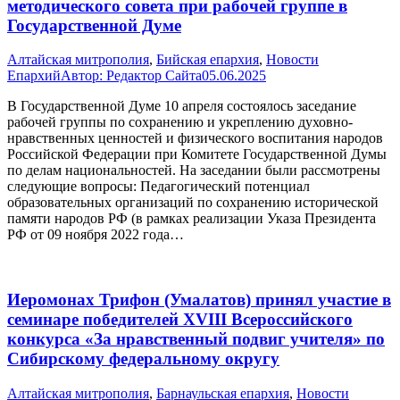
методического совета при рабочей группе в
Государственной Думе
Алтайская митрополия
,
Бийская епархия
,
Новости
Епархий
Автор:
Редактор Сайта
05.06.2025
В Государственной Думе 10 апреля состоялось заседание
рабочей группы по сохранению и укреплению духовно-
нравственных ценностей и физического воспитания народов
Российской Федерации при Комитете Государственной Думы
по делам национальностей. На заседании были рассмотрены
следующие вопросы: Педагогический потенциал
образовательных организаций по сохранению исторической
памяти народов РФ (в рамках реализации Указа Президента
РФ от 09 ноября 2022 года…
Иеромонах Трифон (Умалатов) принял участие в
семинаре победителей XVIII Всероссийского
конкурса «За нравственный подвиг учителя» по
Сибирскому федеральному округу
Алтайская митрополия
,
Барнаульская епархия
,
Новости