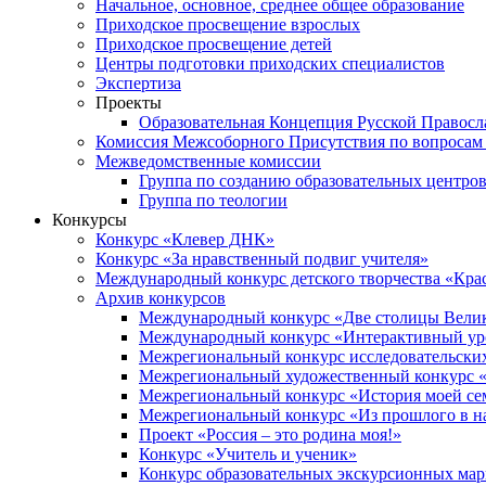
Начальное, основное, среднее общее образование
Приходское просвещение взрослых
Приходское просвещение детей
Центры подготовки приходских специалистов
Экспертиза
Проекты
Образовательная Концепция Русской Правос
Комиссия Межсоборного Присутствия по вопросам 
Межведомственные комиссии
Группа по созданию образовательных центро
Группа по теологии
Конкурсы
Конкурс «Клевер ДНК»
Конкурс «За нравственный подвиг учителя»
Международный конкурс детского творчества «Кра
Архив конкурсов
Международный конкурс «Две столицы Вели
Международный конкурс «Интерактивный уро
Межрегиональный конкурс исследовательских
Межрегиональный художественный конкурс «
Межрегиональный конкурс «История моей сем
Межрегиональный конкурс «Из прошлого в н
Проект «Россия – это родина моя!»
Конкурс «Учитель и ученик»
Конкурс образовательных экскурсионных ма