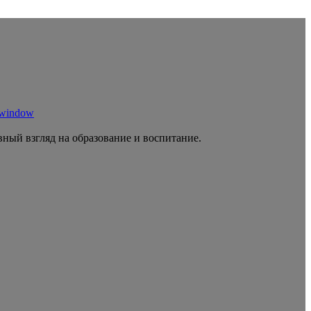
 window
ный взгляд на образование и воспитание.