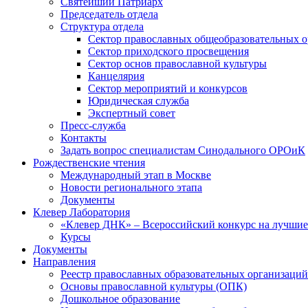
Святейший Патриарх
Председатель отдела
Структура отдела
Сектор православных общеобразовательных 
Сектор приходского просвещения
Сектор основ православной культуры
Канцелярия
Сектор мероприятий и конкурсов
Юридическая служба
Экспертный совет
Пресс-служба
Контакты
Задать вопрос специалистам Синодального ОРОиК
Рождественские чтения
Международный этап в Москве
Новости регионального этапа
Документы
Клевер Лаборатория
«Клевер ДНК» – Всероссийский конкурс на лучшие 
Курсы
Документы
Направления
Реестр православных образовательных организаций
Основы православной культуры (ОПК)
Дошкольное образование