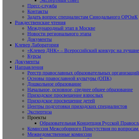
Экспертный совет
Пресс-служба
Контакты
Задать вопрос специалистам Синодального ОРОиК
Рождественские чтения
Международный этап в Москве
Новости регионального этапа
Документы
Клевер Лаборатория
«Клевер ДНК» – Всероссийский конкурс на лучшие 
Курсы
Документы
Направления
Реестр православных образовательных организаций
Основы православной культуры (ОПК)
Дошкольное образование
Начальное, основное, среднее общее образование
Приходское просвещение взрослых
Приходское просвещение детей
Центры подготовки приходских специалистов
Экспертиза
Проекты
Образовательная Концепция Русской Правос
Комиссия Межсоборного Присутствия по вопросам 
Межведомственные комиссии