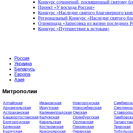
Конкурс сочинений, посвященный святому б
Проект «У восхода России»
Конкурс «Наследие святого благоверного кня
Региональный Конкурс «Наследие святого бла
Олимпиада «Зарисовка из жизни последних 
Конкурс «Путешествие к истокам»
Россия
Украина
Беларусь
Европа
Азия
Митрополии
Алтайская
Ивановская
Новгородская
Симбирск
Архангельская
Иркутская
Новосибирская
Смоленск
Астраханская
Калининградская
Омская
Ставропо
Башкортостанская
Калужская
Оренбургская
Тамбовск
Белгородская
Карельская
Орловская
Татарстан
Брянская
Костромская
Пензенская
Тверская
Бурятская
Красноярская
Пермская
Тобольск