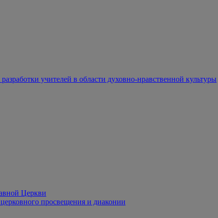
разработки учителей в области духовно-нравственной культуры
лавной Церкви
церковного просвещения и диаконии