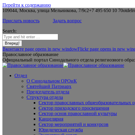
Перейти к содержанию
109044, Москва, улица Мельникова, 7/9с2
+7 495 650 10 70
otdelr
Прислать новость
Задать вопрос
Search:
Вконтакте page opens in new window
Flickr page opens in new wi
Православное образование
Официальный портал Синодального отдела религиозного образ
Отдел
О Синодальном ОРОиК
Святейший Патриарх
Председатель отдела
Структура отдела
Сектор православных общеобразовательных 
Сектор приходского просвещения
Сектор основ православной культуры
Канцелярия
Сектор мероприятий и конкурсов
Юридическая служба