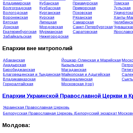
Владимирская
Кубанская
Приамурская
Томская
Волгоградская
Кузбасская
Приморская
Тульская
Вологодская
Курганская
Псковская
Удмуртск
Воронежская
Курская
Рязанская
Ханты-Ма
Вятская
Липецкая
Самарская
Челябинс
Донская
Мордовская
Санкт-Петербургская
Чувашска
Екатеринбургская
Мурманская
Саратовская
Ярославс
Забайкальская
Нижегородская
Епархии вне митрополий
Абаканская
Йошкар-Олинская и Марийская
Моско
Анадырская
Кызыльская
Петро
Биробиджанская
Магаданская
Пятиг
Благовещенская и Тындинская
Майкопская и Адыгейская
Сале
Владикавказская
Махачкалинская
Сыкты
Горноалтайская
Московская (гор)
Епархии Украинской Православной Церкви в 
Украинская Православная Церковь
Белорусская Православная Церковь (Белорусский экзархат Москов
Молдова: