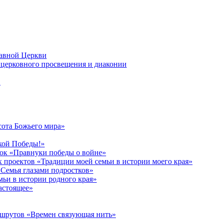
лавной Церкви
церковного просвещения и диаконии
в
сота Божьего мира»
кой Победы!»
к «Правнуки победы о войне»
 проектов «Традиции моей семьи в истории моего края»
Семья глазами подростков»
ьи в истории родного края»
астоящее»
ршрутов «Времен связующая нить»