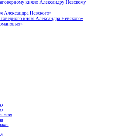
лаговерному князю Александру Невскому
зя Александра Невского»
говерного князя Александра Невского»
Романовых»
ая
ая
льская
ая
ская
ая