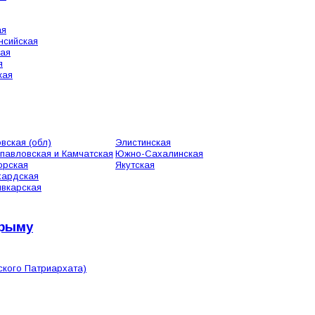
ая
нсийская
кая
я
кая
вская (обл)
Элистинская
павловская и Камчатская
Южно-Сахалинская
орская
Якутская
хардская
вкарская
Крыму
ского Патриархата)