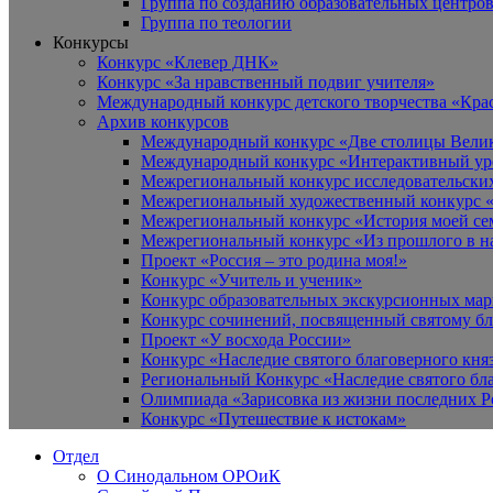
Группа по созданию образовательных центро
Группа по теологии
Конкурсы
Конкурс «Клевер ДНК»
Конкурс «За нравственный подвиг учителя»
Международный конкурс детского творчества «Кра
Архив конкурсов
Международный конкурс «Две столицы Вели
Международный конкурс «Интерактивный уро
Межрегиональный конкурс исследовательских
Межрегиональный художественный конкурс «
Межрегиональный конкурс «История моей сем
Межрегиональный конкурс «Из прошлого в н
Проект «Россия – это родина моя!»
Конкурс «Учитель и ученик»
Конкурс образовательных экскурсионных ма
Конкурс сочинений, посвященный святому б
Проект «У восхода России»
Конкурс «Наследие святого благоверного кня
Региональный Конкурс «Наследие святого бла
Олимпиада «Зарисовка из жизни последних 
Конкурс «Путешествие к истокам»
Отдел
О Синодальном ОРОиК