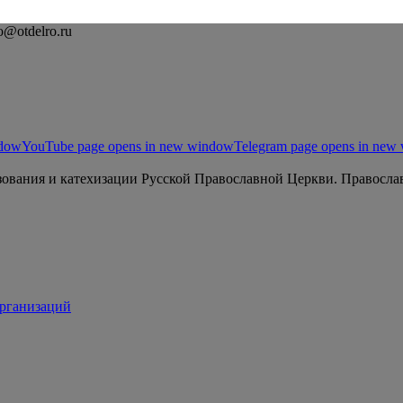
o@otdelro.ru
ndow
YouTube page opens in new window
Telegram page opens in new
ования и катехизации Русской Православной Церкви. Православ
организаций