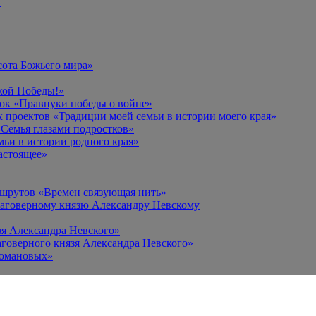
в
сота Божьего мира»
кой Победы!»
к «Правнуки победы о войне»
 проектов «Традиции моей семьи в истории моего края»
Семья глазами подростков»
ьи в истории родного края»
астоящее»
ршрутов «Времен связующая нить»
лаговерному князю Александру Невскому
зя Александра Невского»
говерного князя Александра Невского»
Романовых»