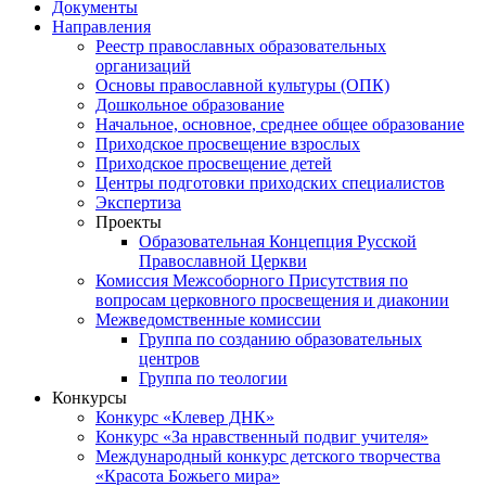
Документы
Направления
Реестр православных образовательных
организаций
Основы православной культуры (ОПК)
Дошкольное образование
Начальное, основное, среднее общее образование
Приходское просвещение взрослых
Приходское просвещение детей
Центры подготовки приходских специалистов
Экспертиза
Проекты
Образовательная Концепция Русской
Православной Церкви
Комиссия Межсоборного Присутствия по
вопросам церковного просвещения и диаконии
Межведомственные комиссии
Группа по созданию образовательных
центров
Группа по теологии
Конкурсы
Конкурс «Клевер ДНК»
Конкурс «За нравственный подвиг учителя»
Международный конкурс детского творчества
«Красота Божьего мира»