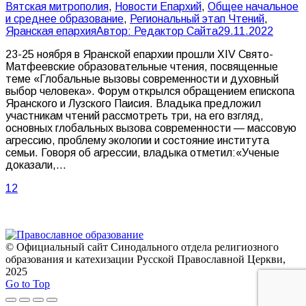
Вятская митрополия
,
Новости Епархий
,
Общее начальное
и среднее образование
,
Региональный этап Чтений
,
Яранская епархия
Автор:
Редактор Сайта
29.11.2022
23-25 ноября в Яранской епархии прошли XIV Свято-
Матфеевские образовательные чтения, посвященные
теме «Глобальные вызовы современности и духовный
выбор человека». Форум открылся обращением епископа
Яранского и Лузского Паисия. Владыка предложил
участникам чтений рассмотреть три, на его взгляд,
основных глобальных вызова современности — массовую
агрессию, проблему экологии и состояние института
семьи. Говоря об агрессии, владыка отметил:«Ученые
доказали,…
1
2
© Официальный сайт Синодального отдела религиозного
образования и катехизации Русской Православной Церкви,
2025
Go to Top