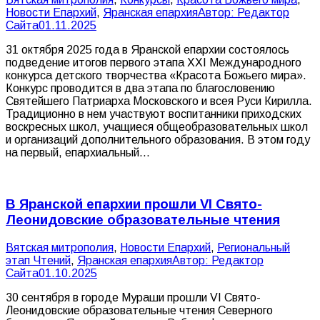
Новости Епархий
,
Яранская епархия
Автор:
Редактор
Сайта
01.11.2025
31 октября 2025 года в Яранской епархии состоялось
подведение итогов первого этапа XХI Международного
конкурса детского творчества «Красота Божьего мира».
Конкурс проводится в два этапа по благословению
Святейшего Патриарха Московского и всея Руси Кирилла.
Традиционно в нем участвуют воспитанники приходских
воскресных школ, учащиеся общеобразовательных школ
и организаций дополнительного образования. В этом году
на первый, епархиальный…
В Яранской епархии прошли VI Свято-
Леонидовские образовательные чтения
Вятская митрополия
,
Новости Епархий
,
Региональный
этап Чтений
,
Яранская епархия
Автор:
Редактор
Сайта
01.10.2025
30 сентября в городе Мураши прошли VI Свято-
Леонидовские образовательные чтения Северного