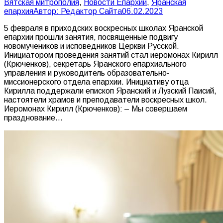
Вятская митрополия
,
Новости Епархий
,
Яранская
епархия
Автор:
Редактор Сайта
06.02.2023
5 февраля в приходских воскресных школах Яранской
епархии прошли занятия, посвященные подвигу
новомучеников и исповедников Церкви Русской.
Инициатором проведения занятий стал иеромонах Кирилл
(Крюченков), секретарь Яранского епархиального
управления и руководитель образовательно-
миссионерского отдела епархии. Инициативу отца
Кирилла поддержали епископ Яранский и Лузский Паисий,
настоятели храмов и преподаватели воскресных школ.
Иеромонах Кирилл (Крюченков): – Мы совершаем
празднование…