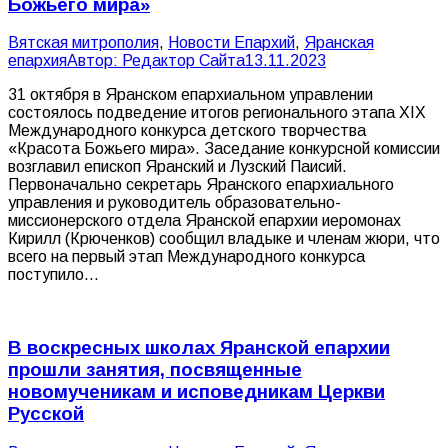
Божьего мира»
Вятская митрополия
,
Новости Епархий
,
Яранская
епархия
Автор:
Редактор Сайта
13.11.2023
31 октября в Яранском епархиальном управлении
состоялось подведение итогов регионального этапа XIХ
Международного конкурса детского творчества
«Красота Божьего мира». Заседание конкурсной комиссии
возглавил епископ Яранский и Лузский Паисий.
Первоначально секретарь Яранского епархиального
управления и руководитель образовательно-
миссионерского отдела Яранской епархии иеромонах
Кирилл (Крюченков) сообщил владыке и членам жюри, что
всего на первый этап Международного конкурса
поступило…
В воскресных школах Яранской епархии
прошли занятия, посвященные
новомученикам и исповедникам Церкви
Русской