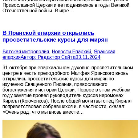
Православной Церкви и ее подвижников в годы Великой
Отечественной войны. В игре…
В Яранской епархии открылись
просветительские курсы для мирян
Вятская митрополия
,
Новости Епархий
,
Яранская
епархия
Автор:
Редактор Сайта
03.11.2024
31 октября при епархиальном духовно-просветительском
центре в честь преподобного Матфея Яранского вновь
открылись просветительские курсы для мирян по
изучению Священного Писания, православного
богослужения и истории Церкви. Первое в этом учебном
году занятие провел руководитель курсов иеромонах
Кирилл (Крюченков). После общей молитвы отец Кирилл
поприветствовал собравшихся и, в частности, сказал:
«Очень рад, что мы вновь вместе…