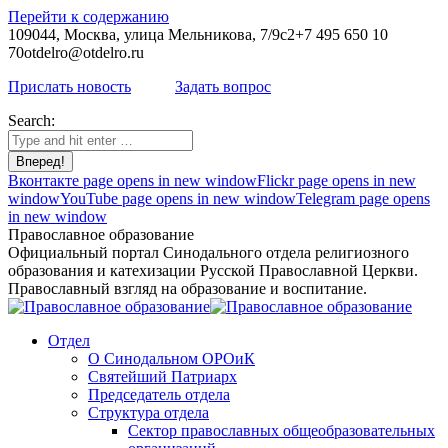
Перейти к содержанию
109044, Москва, улица Мельникова, 7/9с2
+7 495 650 10
70
otdelro@otdelro.ru
Прислать новость
Задать вопрос
Search:
Вконтакте page opens in new window
Flickr page opens in new
window
YouTube page opens in new window
Telegram page opens
in new window
Православное образование
Официальный портал Синодального отдела религиозного
образования и катехизации Русской Православной Церкви.
Православный взгляд на образование и воспитание.
Отдел
О Синодальном ОРОиК
Святейший Патриарх
Председатель отдела
Структура отдела
Сектор православных общеобразовательных