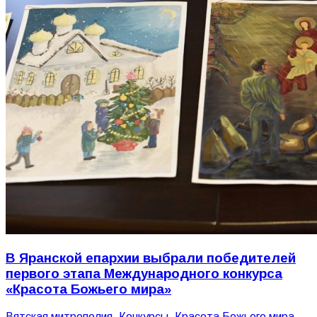
В Яранской епархии выбрали победителей
первого этапа Международного конкурса
«Красота Божьего мира»
Вятская митрополия
,
Конкурсы
,
Красота Божьего мира
,