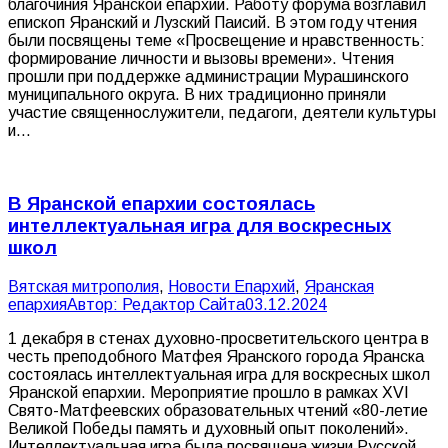
благочиния Яранской епархии. Работу форума возглавил
епископ Яранский и Лузский Паисий. В этом году чтения
были посвящены теме «Просвещение и нравственность:
формирование личности и вызовы времени». Чтения
прошли при поддержке администрации Мурашинского
муниципального округа. В них традиционно приняли
участие священнослужители, педагоги, деятели культуры
и…
В Яранской епархии состоялась
интеллектуальная игра для воскресных
школ
Вятская митрополия
,
Новости Епархий
,
Яранская
епархия
Автор:
Редактор Сайта
03.12.2024
1 декабря в стенах духовно-просветительского центра в
честь преподобного Матфея Яранского города Яранска
состоялась интеллектуальная игра для воскресных школ
Яранской епархии. Мероприятие прошло в рамках XVI
Свято-Матфеевских образовательных чтений «80-летие
Великой Победы память и духовный опыт поколений».
Интеллектуальная игра была посвящена жизни Русской