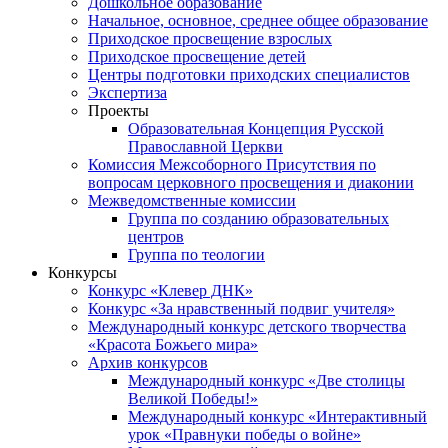
Дошкольное образование
Начальное, основное, среднее общее образование
Приходское просвещение взрослых
Приходское просвещение детей
Центры подготовки приходских специалистов
Экспертиза
Проекты
Образовательная Концепция Русской
Православной Церкви
Комиссия Межсоборного Присутствия по
вопросам церковного просвещения и диаконии
Межведомственные комиссии
Группа по созданию образовательных
центров
Группа по теологии
Конкурсы
Конкурс «Клевер ДНК»
Конкурс «За нравственный подвиг учителя»
Международный конкурс детского творчества
«Красота Божьего мира»
Архив конкурсов
Международный конкурс «Две столицы
Великой Победы!»
Международный конкурс «Интерактивный
урок «Правнуки победы о войне»