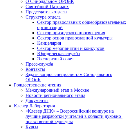
О Синодальном ОРОиК
Святейший Патриарх
Председатель отдела
Структура отдела
Сектор православных общеобразовательных
организаций
Сектор приходского просвещения
Сектор основ православной культуры
Канцелярия
Сектор мероприятий и конкурсов
Юридическая служба
Экспертный совет
Пресс-служба
Контакты
Задать вопрос специалистам Синодального
ОРОиК
Рождественские чтения
Международный этап в Москве
Новости регионального этапа
Документы
Клевер Лаборатория
«Клевер ДНК» – Всероссийский конкурс на
лучшие разработки учителей в области духовно-
нравственной культуры
Курсы