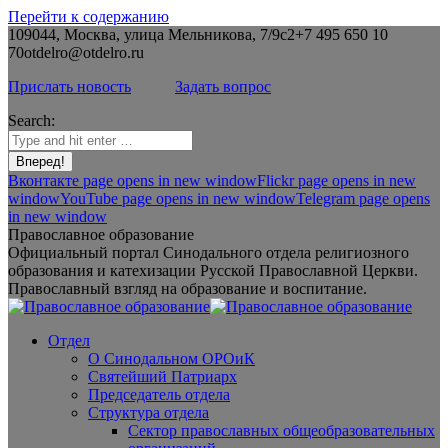
Перейти к содержанию
109044, Москва, улица Мельникова, 7/9с2
+7 495 650 10
70
otdelro@otdelro.ru
Прислать новость
Задать вопрос
Search:
Вконтакте page opens in new window
Flickr page opens in new
window
YouTube page opens in new window
Telegram page opens
in new window
Православное образование
Официальный портал Синодального отдела религиозного
образования и катехизации Русской Православной Церкви.
Православный взгляд на образование и воспитание.
Отдел
О Синодальном ОРОиК
Святейший Патриарх
Председатель отдела
Структура отдела
Сектор православных общеобразовательных