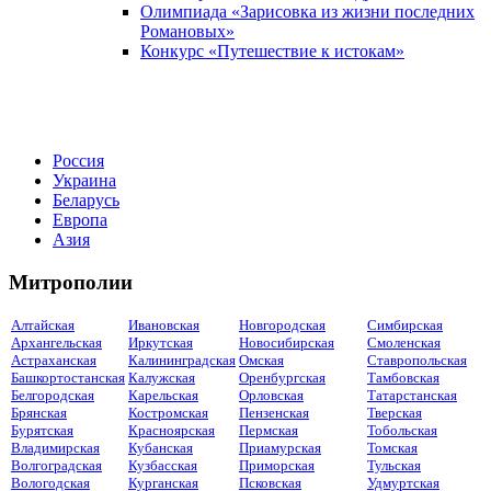
Олимпиада «Зарисовка из жизни последних
Романовых»
Конкурс «Путешествие к истокам»
Россия
Украина
Беларусь
Европа
Азия
Митрополии
Алтайская
Ивановская
Новгородская
Симбирская
Архангельская
Иркутская
Новосибирская
Смоленская
Астраханская
Калининградская
Омская
Ставропольская
Башкортостанская
Калужская
Оренбургская
Тамбовская
Белгородская
Карельская
Орловская
Татарстанская
Брянская
Костромская
Пензенская
Тверская
Бурятская
Красноярская
Пермская
Тобольская
Владимирская
Кубанская
Приамурская
Томская
Волгоградская
Кузбасская
Приморская
Тульская
Вологодская
Курганская
Псковская
Удмуртская