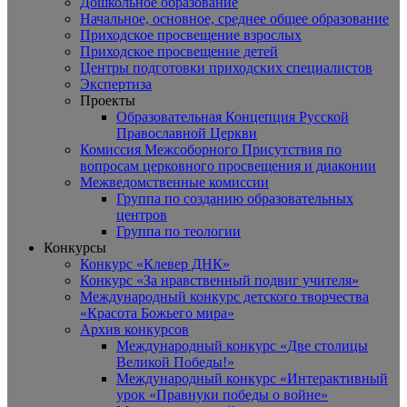
Дошкольное образование
Начальное, основное, среднее общее образование
Приходское просвещение взрослых
Приходское просвещение детей
Центры подготовки приходских специалистов
Экспертиза
Проекты
Образовательная Концепция Русской
Православной Церкви
Комиссия Межсоборного Присутствия по
вопросам церковного просвещения и диаконии
Межведомственные комиссии
Группа по созданию образовательных
центров
Группа по теологии
Конкурсы
Конкурс «Клевер ДНК»
Конкурс «За нравственный подвиг учителя»
Международный конкурс детского творчества
«Красота Божьего мира»
Архив конкурсов
Международный конкурс «Две столицы
Великой Победы!»
Международный конкурс «Интерактивный
урок «Правнуки победы о войне»