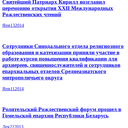
Святейший Патриарх Кирилл возглавил
церемонию открытия XXII Международных
Рождественских чтений
Янв
13
2014
Сотрудники Синодального отдела религиозного
образования и катехизации приняли участие в
работе курсов повышения квалификации для
архиереев, священнослужителей и сотрудников
епархиальных отделов Среднеазиатского
митрополичьего округа
Янв
11
2014
Родительский Рождественский форум прошел в
Гомельской епархии Республики Беларусь
Дек
22
2013