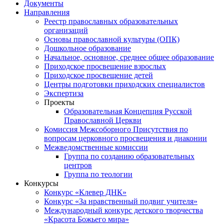
Документы
Направления
Реестр православных образовательных
организаций
Основы православной культуры (ОПК)
Дошкольное образование
Начальное, основное, среднее общее образование
Приходское просвещение взрослых
Приходское просвещение детей
Центры подготовки приходских специалистов
Экспертиза
Проекты
Образовательная Концепция Русской
Православной Церкви
Комиссия Межсоборного Присутствия по
вопросам церковного просвещения и диаконии
Межведомственные комиссии
Группа по созданию образовательных
центров
Группа по теологии
Конкурсы
Конкурс «Клевер ДНК»
Конкурс «За нравственный подвиг учителя»
Международный конкурс детского творчества
«Красота Божьего мира»