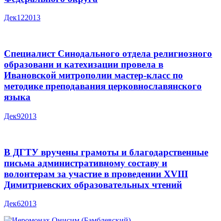
Дек
12
2013
Специалист Синодального отдела религиозного
образовани и катехизации провела в
Ивановской митрополии мастер-класс по
методике преподавания церковнославянского
языка
Дек
9
2013
В ДГТУ вручены грамоты и благодарственные
письма административному составу и
волонтерам за участие в проведении XVIII
Димитриевских образовательных чтений
Дек
6
2013