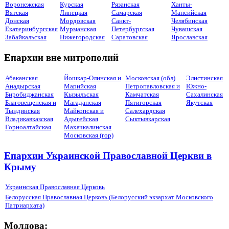
Воронежская
Курская
Рязанская
Ханты-
Вятская
Липецкая
Самарская
Мансийская
Донская
Мордовская
Санкт-
Челябинская
Екатеринбургская
Мурманская
Петербургская
Чувашская
Забайкальская
Нижегородская
Саратовская
Ярославская
Епархии вне митрополий
Абаканская
Йошкар-Олинская и
Московская (обл)
Элистинская
Анадырская
Марийская
Петропавловская и
Южно-
Биробиджанская
Кызыльская
Камчатская
Сахалинская
Благовещенская и
Магаданская
Пятигорская
Якутская
Тындинская
Майкопская и
Салехардская
Владикавказская
Адыгейская
Сыктывкарская
Горноалтайская
Махачкалинская
Московская (гор)
Епархии Украинской Православной Церкви в
Крыму
Украинская Православная Церковь
Белорусская Православная Церковь (Белорусский экзархат Московского
Патриархата)
Молдова: