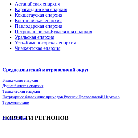
Астанайская епархия
Карагандинская епархия
Кокшетауская епархия
Костанайская епархия
Павлодарская епархия
Петропавловско-Булаевская епархия
Уральская епархия
Усть-Каменогорская епархия
Чимкентская епархия
Среднеазиатский митрополичий округ
Бишкекская епархия
Душанбинская епархия
Ташкентская епархия
Патриаршее благочиние приходов Русской Православной Церкви в
Туркменистане
НОВОСТИ РЕГИОНОВ
Янв
27
2014