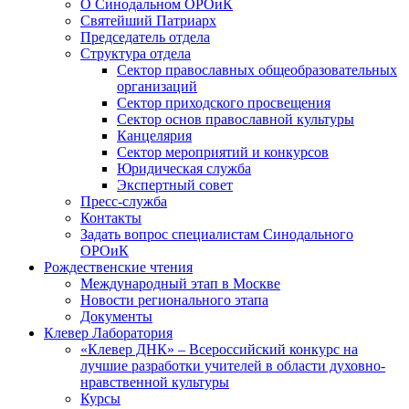
О Синодальном ОРОиК
Святейший Патриарх
Председатель отдела
Структура отдела
Сектор православных общеобразовательных
организаций
Сектор приходского просвещения
Сектор основ православной культуры
Канцелярия
Сектор мероприятий и конкурсов
Юридическая служба
Экспертный совет
Пресс-служба
Контакты
Задать вопрос специалистам Синодального
ОРОиК
Рождественские чтения
Международный этап в Москве
Новости регионального этапа
Документы
Клевер Лаборатория
«Клевер ДНК» – Всероссийский конкурс на
лучшие разработки учителей в области духовно-
нравственной культуры
Курсы