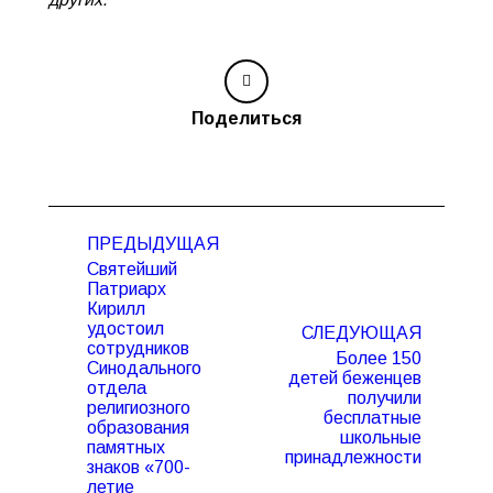
Поделиться
Навигация
ПРЕДЫДУЩАЯ
по
Святейший
записям
Патриарх
Кирилл
удостоил
СЛЕДУЮЩАЯ
сотрудников
Более 150
Синодального
детей беженцев
отдела
получили
Предыдущая
Следующая
религиозного
бесплатные
запись:
запись:
образования
школьные
памятных
принадлежности
знаков «700-
летие