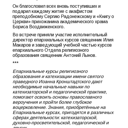
Он благословил всех вновь поступивших и
подарил каждому житие с акафистом
преподобному Сергию Радонежскому и «Книгу о
Церкви» прихожанина академического храма
Бориса Воздвиженского.
Во встрече приняли участие исполнительный
директор епархиальных курсов священник Илия
Макаров и заведующий учебной частью курсов
епархиального Отдела религиозного
образования священник Антоний Лынов.
***
Епархиальные курсы религиозного
образования и катехизации имени святого
праведного Иоанна Кронштадтского дают
необходимые начальные навыки по
катехизаторской и педагогической практике,
помогают освоить основы православного
вероучения и пройти более глубокое
воцерковление. Знания, приобретённые на
Епархиальные курсах, пригодятся в различных
сферах деятельности: катехизаторской,
духовно-просветительской, педагогической и
других.