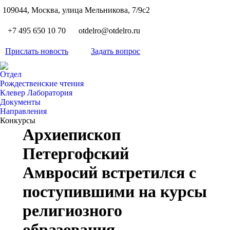
S
109044, Москва, улица Мельникова, 7/9с2
Вкон
page
Flickr
+7 495 650 10 70
otdelro@otdelro.ru
opens
page
YouT
in
opens
Прислать новость
Задать вопрос
page
new
Teleg
in
opens
wind
page
new
Отдел
in
opens
Рождественские чтения
wind
new
Клевер Лаборатория
in
wind
Документы
new
Направления
wind
Конкурсы
Архиепископ
Петергофский
Амвросий встретился с
поступившими на курсы
религиозного
образования