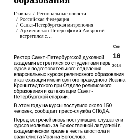
Вы здесь:
Главная
Pегиональные новости
Российская Федерация
Санкт-Петербургская митрополия
Архиепископ Петергофский Амвросий
встретился с…
Сен
16
Ректор Санкт-Петербургской духовной
академии встретился со студентами первого
2014
курса и подготовительного отделения
епархиальных курсов религиозного образования
и катехизации имени святого праведного Иоанна
Кронштадтского при Отделе религиозного
образования и катехизации Санкт-
Петербургской епархии.
В этом году на курсы поступило около 150
человек, сообщает пресс-служба СПбДА.
Перед встречей вновь поступившие слушатели
курсов молились за Божественной литургией в
академическом храме в честь апостола и
евангелиста Иоанна Богослова.