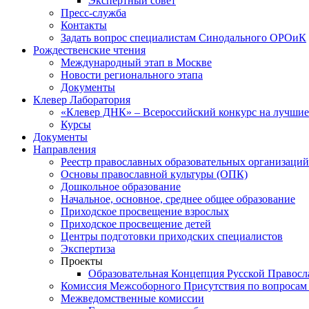
Экспертный совет
Пресс-служба
Контакты
Задать вопрос специалистам Синодального ОРОиК
Рождественские чтения
Международный этап в Москве
Новости регионального этапа
Документы
Клевер Лаборатория
«Клевер ДНК» – Всероссийский конкурс на лучшие 
Курсы
Документы
Направления
Реестр православных образовательных организаций
Основы православной культуры (ОПК)
Дошкольное образование
Начальное, основное, среднее общее образование
Приходское просвещение взрослых
Приходское просвещение детей
Центры подготовки приходских специалистов
Экспертиза
Проекты
Образовательная Концепция Русской Правос
Комиссия Межсоборного Присутствия по вопросам 
Межведомственные комиссии