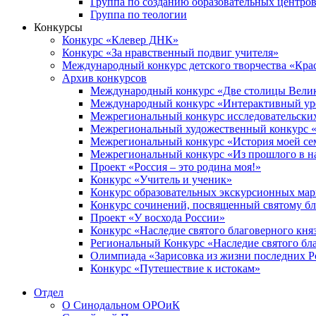
Группа по созданию образовательных центро
Группа по теологии
Конкурсы
Конкурс «Клевер ДНК»
Конкурс «За нравственный подвиг учителя»
Международный конкурс детского творчества «Кра
Архив конкурсов
Международный конкурс «Две столицы Вели
Международный конкурс «Интерактивный уро
Межрегиональный конкурс исследовательских
Межрегиональный художественный конкурс «
Межрегиональный конкурс «История моей сем
Межрегиональный конкурс «Из прошлого в н
Проект «Россия – это родина моя!»
Конкурс «Учитель и ученик»
Конкурс образовательных экскурсионных ма
Конкурс сочинений, посвященный святому б
Проект «У восхода России»
Конкурс «Наследие святого благоверного кня
Региональный Конкурс «Наследие святого бла
Олимпиада «Зарисовка из жизни последних 
Конкурс «Путешествие к истокам»
Отдел
О Синодальном ОРОиК