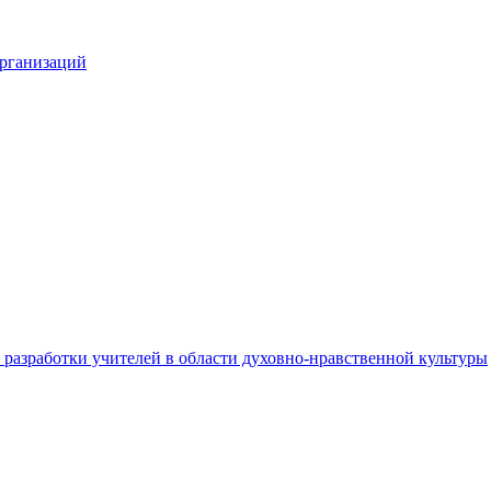
организаций
разработки учителей в области духовно-нравственной культуры