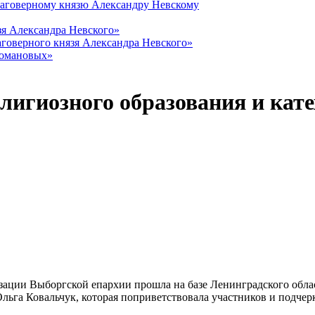
лаговерному князю Александру Невскому
зя Александра Невского»
говерного князя Александра Невского»
Романовых»
елигиозного образования и кат
изации Выборгской епархии прошла на базе Ленинградского обла
льга Ковальчук, которая поприветствовала участников и подчерк