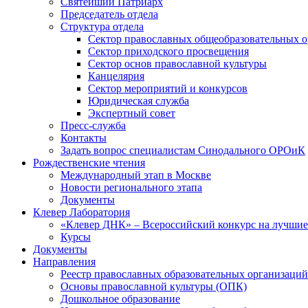
Святейший Патриарх
Председатель отдела
Структура отдела
Сектор православных общеобразовательных 
Сектор приходского просвещения
Сектор основ православной культуры
Канцелярия
Сектор мероприятий и конкурсов
Юридическая служба
Экспертный совет
Пресс-служба
Контакты
Задать вопрос специалистам Синодального ОРОиК
Рождественские чтения
Международный этап в Москве
Новости регионального этапа
Документы
Клевер Лаборатория
«Клевер ДНК» – Всероссийский конкурс на лучшие 
Курсы
Документы
Направления
Реестр православных образовательных организаций
Основы православной культуры (ОПК)
Дошкольное образование