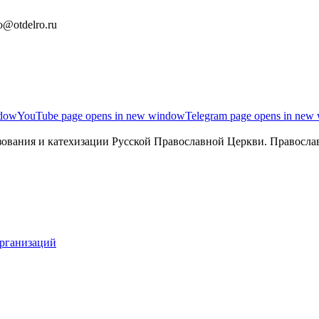
o@otdelro.ru
ndow
YouTube page opens in new window
Telegram page opens in new
ования и катехизации Русской Православной Церкви. Православ
организаций