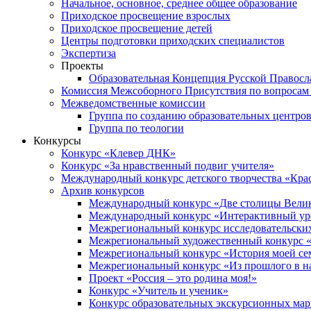
Начальное, основное, среднее общее образование
Приходское просвещение взрослых
Приходское просвещение детей
Центры подготовки приходских специалистов
Экспертиза
Проекты
Образовательная Концепция Русской Правос
Комиссия Межсоборного Присутствия по вопросам 
Межведомственные комиссии
Группа по созданию образовательных центро
Группа по теологии
Конкурсы
Конкурс «Клевер ДНК»
Конкурс «За нравственный подвиг учителя»
Международный конкурс детского творчества «Кра
Архив конкурсов
Международный конкурс «Две столицы Вели
Международный конкурс «Интерактивный уро
Межрегиональный конкурс исследовательских
Межрегиональный художественный конкурс «
Межрегиональный конкурс «История моей сем
Межрегиональный конкурс «Из прошлого в н
Проект «Россия – это родина моя!»
Конкурс «Учитель и ученик»
Конкурс образовательных экскурсионных ма