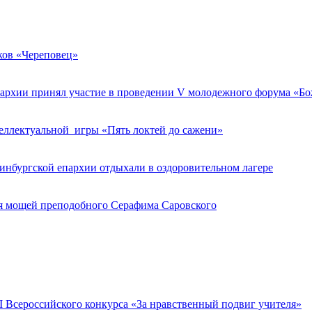
ков «Череповец»
пархии принял участие в проведении V молодежного форума «Бо
теллектуальной игры «Пять локтей до сажени»
ринбургской епархии отдыхали в оздоровительном лагере
ия мощей преподобного Серафима Саровского
 Всероссийского конкурса «За нравственный подвиг учителя»