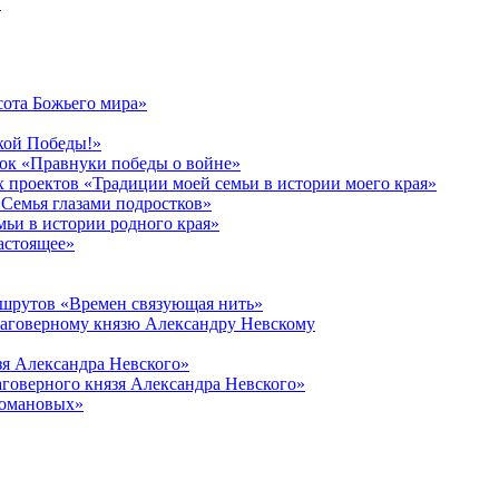
в
сота Божьего мира»
кой Победы!»
к «Правнуки победы о войне»
 проектов «Традиции моей семьи в истории моего края»
Семья глазами подростков»
ьи в истории родного края»
астоящее»
ршрутов «Времен связующая нить»
лаговерному князю Александру Невскому
зя Александра Невского»
говерного князя Александра Невского»
Романовых»