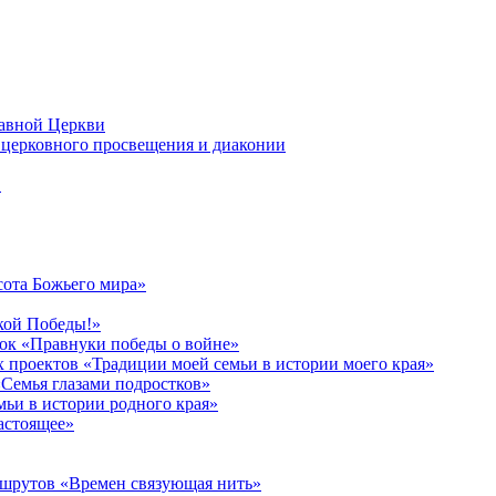
лавной Церкви
церковного просвещения и диаконии
в
сота Божьего мира»
кой Победы!»
к «Правнуки победы о войне»
 проектов «Традиции моей семьи в истории моего края»
Семья глазами подростков»
ьи в истории родного края»
астоящее»
ршрутов «Времен связующая нить»