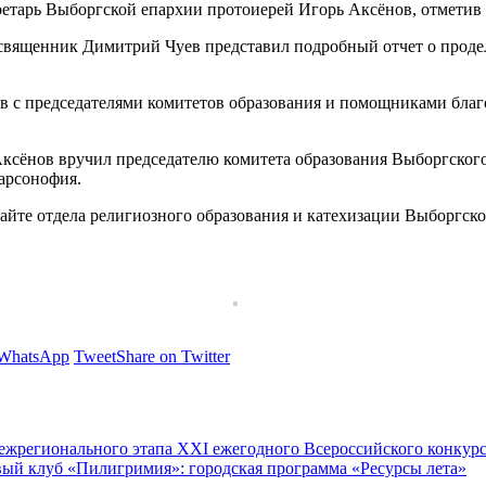
етарь Выборгской епархии протоиерей Игорь Аксёнов, отметив 
и священник Димитрий Чуев представил подробный отчет о проде
ов с председателями комитетов образования и помощниками бла
 Аксёнов вручил председателю комитета образования Выборгско
арсонофия.
айте отдела религиозного образования и катехизации Выборгско
 WhatsApp
Tweet
Share on Twitter
межрегионального этапа XXI ежегодного Всероссийского конкур
ый клуб «Пилигримия»: городская программа «Ресурсы лета»