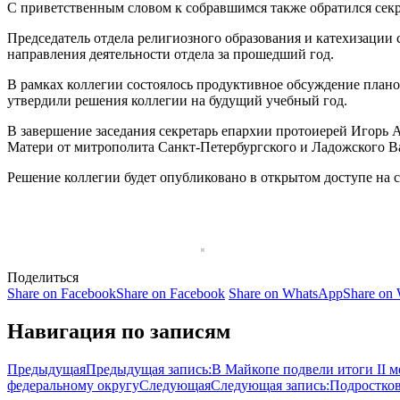
С приветственным словом к собравшимся также обратился секр
Председатель отдела религиозного образования и катехизаци
направления деятельности отдела за прошедший год.
В рамках коллегии состоялось продуктивное обсуждение план
утвердили решения коллегии на будущий учебный год.
В завершение заседания секретарь епархии протоиерей Игорь
Матери от митрополита Санкт-Петербургского и Ладожского В
Решение коллегии будет опубликовано в открытом доступе на с
Поделиться
Share on Facebook
Share on Facebook
Share on WhatsApp
Share on
Навигация по записям
Предыдущая
Предыдущая запись:
В Майкопе подвели итоги II 
федеральному округу
Следующая
Следующая запись:
Подростков