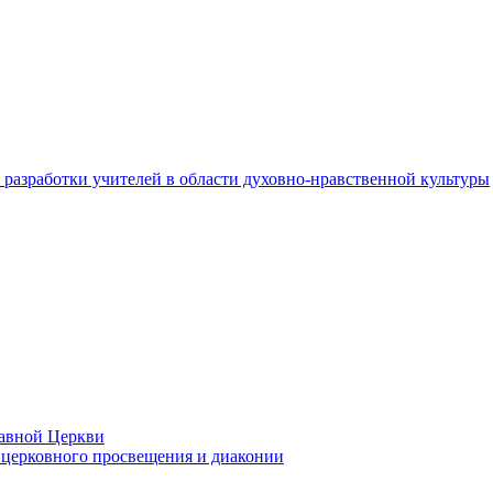
разработки учителей в области духовно-нравственной культуры
лавной Церкви
церковного просвещения и диаконии