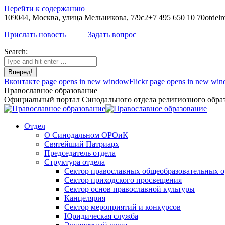
Перейти к содержанию
109044, Москва, улица Мельникова, 7/9с2
+7 495 650 10 70
otdelr
Прислать новость
Задать вопрос
Search:
Вконтакте page opens in new window
Flickr page opens in new wi
Православное образование
Официальный портал Синодального отдела религиозного образ
Отдел
О Синодальном ОРОиК
Святейший Патриарх
Председатель отдела
Структура отдела
Сектор православных общеобразовательных 
Сектор приходского просвещения
Сектор основ православной культуры
Канцелярия
Сектор мероприятий и конкурсов
Юридическая служба