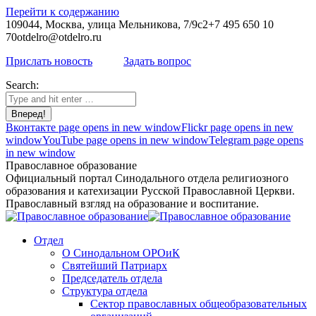
Перейти к содержанию
109044, Москва, улица Мельникова, 7/9с2
+7 495 650 10
70
otdelro@otdelro.ru
Прислать новость
Задать вопрос
Search:
Вконтакте page opens in new window
Flickr page opens in new
window
YouTube page opens in new window
Telegram page opens
in new window
Православное образование
Официальный портал Синодального отдела религиозного
образования и катехизации Русской Православной Церкви.
Православный взгляд на образование и воспитание.
Отдел
О Синодальном ОРОиК
Святейший Патриарх
Председатель отдела
Структура отдела
Сектор православных общеобразовательных