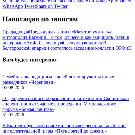
Share on Facebook
Share on Facebook
Share on WhatsApp
Share on
WhatsApp
Tweet
Share on Twitter
Навигация по записям
Предыдущая
Предыдущая запись:
«Маэстро учитель»:
митрополит Евгений – о том, от чего и как защищать детей в
интервью «АиФ»
Следующая
Следующая запись:
В
Белгородской епархии состоялось заседание коллегии ОРОиК
Вам будет интересно:
Семейная экспедиция младшей ветви дружины юных
разведчиков «Череповец»
05.08.2026
Отдел религиозного образования и катехизации Скопинской
епархии принял участие в проведении V молодежного
форума «Божья ловитва»
31.07.2026
В Екатеринбургской епархии состоялся региональный этап
интеллектуальной игры «Пять локтей до сажени»