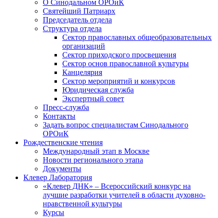
О Синодальном ОРОиК
Святейший Патриарх
Председатель отдела
Структура отдела
Сектор православных общеобразовательных
организаций
Сектор приходского просвещения
Сектор основ православной культуры
Канцелярия
Сектор мероприятий и конкурсов
Юридическая служба
Экспертный совет
Пресс-служба
Контакты
Задать вопрос специалистам Синодального
ОРОиК
Рождественские чтения
Международный этап в Москве
Новости регионального этапа
Документы
Клевер Лаборатория
«Клевер ДНК» – Всероссийский конкурс на
лучшие разработки учителей в области духовно-
нравственной культуры
Курсы