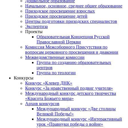
Дошкольное образование
Начальное, основное, среднее общее образование
Приходское просвещение взрослых
Приходское просвещение детей
Центры подготовки приходских специалистов
Экспертиза
Проекты
Образовательная Концепция Русской
Православной Церкви
Комиссия Межсоборного Присутствия по
вопросам церковного просвещения и диаконии
Межведомственные комиссии
Группа по созданию образовательных
центров
Группа по теологии
Конкурсы
Конкурс «Клевер ДНК»
Конкурс «За нравственный подвиг учителя»
Международный конкурс детского творчества
«Красота Божьего мира»
Архив конкурсов
Международный конкурс «Две столицы
Великой Победы!»
Международный конкурс «Интерактивный
урок «Правнуки победы о войне»