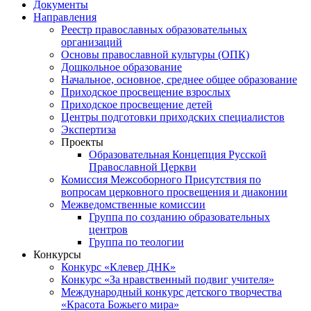
Документы
Направления
Реестр православных образовательных
организаций
Основы православной культуры (ОПК)
Дошкольное образование
Начальное, основное, среднее общее образование
Приходское просвещение взрослых
Приходское просвещение детей
Центры подготовки приходских специалистов
Экспертиза
Проекты
Образовательная Концепция Русской
Православной Церкви
Комиссия Межсоборного Присутствия по
вопросам церковного просвещения и диаконии
Межведомственные комиссии
Группа по созданию образовательных
центров
Группа по теологии
Конкурсы
Конкурс «Клевер ДНК»
Конкурс «За нравственный подвиг учителя»
Международный конкурс детского творчества
«Красота Божьего мира»