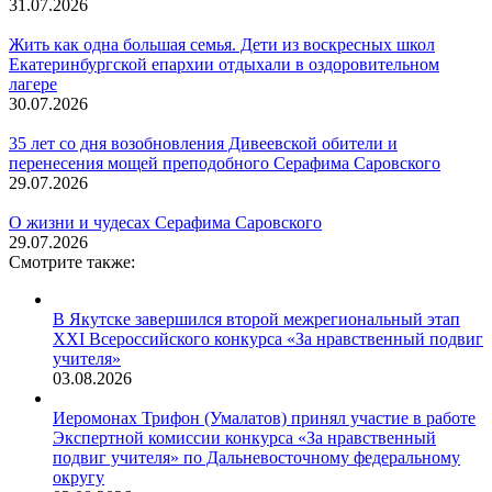
31.07.2026
Жить как одна большая семья. Дети из воскресных школ
Екатеринбургской епархии отдыхали в оздоровительном
лагере
30.07.2026
35 лет со дня возобновления Дивеевской обители и
перенесения мощей преподобного Серафима Саровского
29.07.2026
О жизни и чудесах Серафима Саровского
29.07.2026
Смотрите также:
В Якутске завершился второй межрегиональный этап
XXI Всероссийского конкурса «За нравственный подвиг
учителя»
03.08.2026
Иеромонах Трифон (Умалатов) принял участие в работе
Экспертной комиссии конкурса «За нравственный
подвиг учителя» по Дальневосточному федеральному
округу