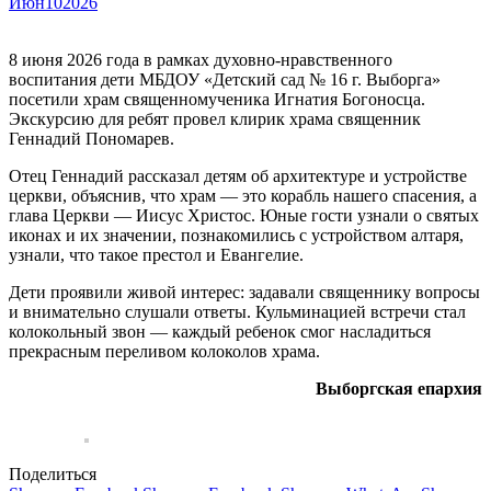
Июн
10
2026
8 июня 2026 года в рамках духовно-нравственного
воспитания дети МБДОУ «Детский сад № 16 г. Выборга»
посетили храм священномученика Игнатия Богоносца.
Экскурсию для ребят провел клирик храма священник
Геннадий Пономарев.
Отец Геннадий рассказал детям об архитектуре и устройстве
церкви, объяснив, что храм — это корабль нашего спасения, а
глава Церкви — Иисус Христос. Юные гости узнали о святых
иконах и их значении, познакомились с устройством алтаря,
узнали, что такое престол и Евангелие.
Дети проявили живой интерес: задавали священнику вопросы
и внимательно слушали ответы. Кульминацией встречи стал
колокольный звон — каждый ребенок смог насладиться
прекрасным переливом колоколов храма.
Выборгская епархия
Поделиться