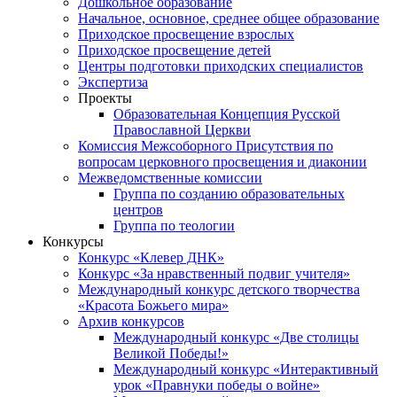
Дошкольное образование
Начальное, основное, среднее общее образование
Приходское просвещение взрослых
Приходское просвещение детей
Центры подготовки приходских специалистов
Экспертиза
Проекты
Образовательная Концепция Русской
Православной Церкви
Комиссия Межсоборного Присутствия по
вопросам церковного просвещения и диаконии
Межведомственные комиссии
Группа по созданию образовательных
центров
Группа по теологии
Конкурсы
Конкурс «Клевер ДНК»
Конкурс «За нравственный подвиг учителя»
Международный конкурс детского творчества
«Красота Божьего мира»
Архив конкурсов
Международный конкурс «Две столицы
Великой Победы!»
Международный конкурс «Интерактивный
урок «Правнуки победы о войне»