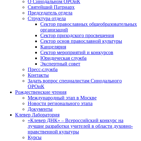
О Синодальном ОРОиК
Святейший Патриарх
Председатель отдела
Структура отдела
Сектор православных общеобразовательных
организаций
Сектор приходского просвещения
Сектор основ православной культуры
Канцелярия
Сектор мероприятий и конкурсов
Юридическая служба
Экспертный совет
Пресс-служба
Контакты
Задать вопрос специалистам Синодального
ОРОиК
Рождественские чтения
Международный этап в Москве
Новости регионального этапа
Документы
Клевер Лаборатория
«Клевер ДНК» – Всероссийский конкурс на
лучшие разработки учителей в области духовно-
нравственной культуры
Курсы