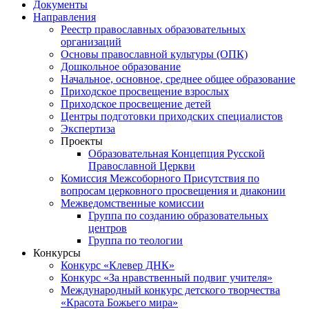
Документы
Направления
Реестр православных образовательных
организаций
Основы православной культуры (ОПК)
Дошкольное образование
Начальное, основное, среднее общее образование
Приходское просвещение взрослых
Приходское просвещение детей
Центры подготовки приходских специалистов
Экспертиза
Проекты
Образовательная Концепция Русской
Православной Церкви
Комиссия Межсоборного Присутствия по
вопросам церковного просвещения и диаконии
Межведомственные комиссии
Группа по созданию образовательных
центров
Группа по теологии
Конкурсы
Конкурс «Клевер ДНК»
Конкурс «За нравственный подвиг учителя»
Международный конкурс детского творчества
«Красота Божьего мира»