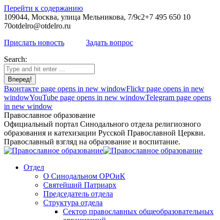
Перейти к содержанию
109044, Москва, улица Мельникова, 7/9с2
+7 495 650 10
70
otdelro@otdelro.ru
Прислать новость
Задать вопрос
Search:
Вконтакте page opens in new window
Flickr page opens in new
window
YouTube page opens in new window
Telegram page opens
in new window
Православное образование
Официальный портал Синодального отдела религиозного
образования и катехизации Русской Православной Церкви.
Православный взгляд на образование и воспитание.
Отдел
О Синодальном ОРОиК
Святейший Патриарх
Председатель отдела
Структура отдела
Сектор православных общеобразовательных