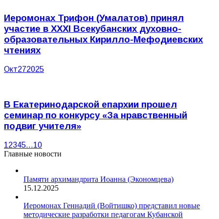
Иеромонах Трифон (Умалатов) принял
участие в XXXI Всекубанских духовно-
образовательных Кирилло-Мефодиевских
чтениях
Окт
27
2025
В Екатеринодарской епархии прошел
семинар по конкурсу «За нравственный
подвиг учителя»
1
2
3
4
5
…
10
Главные новости
Памяти архимандрита Иоанна (Экономцева)
15.12.2025
Иеромонах Геннадий (Войтишко) представил новые
методические разработки педагогам Кубанской