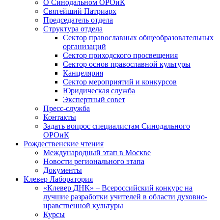
О Синодальном ОРОиК
Святейший Патриарх
Председатель отдела
Структура отдела
Сектор православных общеобразовательных
организаций
Сектор приходского просвещения
Сектор основ православной культуры
Канцелярия
Сектор мероприятий и конкурсов
Юридическая служба
Экспертный совет
Пресс-служба
Контакты
Задать вопрос специалистам Синодального
ОРОиК
Рождественские чтения
Международный этап в Москве
Новости регионального этапа
Документы
Клевер Лаборатория
«Клевер ДНК» – Всероссийский конкурс на
лучшие разработки учителей в области духовно-
нравственной культуры
Курсы