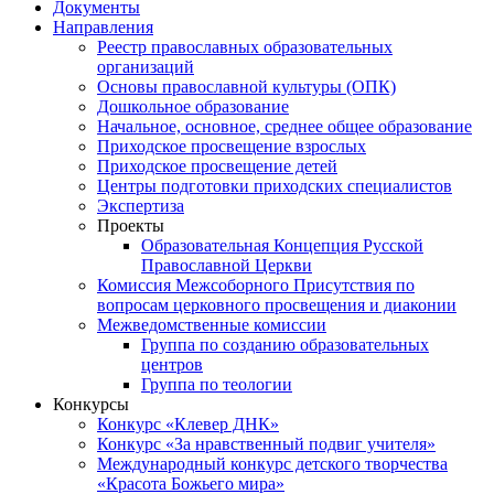
Документы
Направления
Реестр православных образовательных
организаций
Основы православной культуры (ОПК)
Дошкольное образование
Начальное, основное, среднее общее образование
Приходское просвещение взрослых
Приходское просвещение детей
Центры подготовки приходских специалистов
Экспертиза
Проекты
Образовательная Концепция Русской
Православной Церкви
Комиссия Межсоборного Присутствия по
вопросам церковного просвещения и диаконии
Межведомственные комиссии
Группа по созданию образовательных
центров
Группа по теологии
Конкурсы
Конкурс «Клевер ДНК»
Конкурс «За нравственный подвиг учителя»
Международный конкурс детского творчества
«Красота Божьего мира»