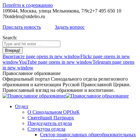
Перейти к содержанию
109044, Москва, улица Мельникова, 7/9с2
+7 495 650 10
70
otdelro@otdelro.ru
Прислать новость
Задать вопрос
Search:
Вконтакте page opens in new window
Flickr page opens in new
window
YouTube page opens in new window
Telegram page opens
in new window
Православное образование
Официальный портал Синодального отдела религиозного
образования и катехизации Русской Православной Церкви.
Православный взгляд на образование и воспитание.
Отдел
О Синодальном ОРОиК
Святейший Патриарх
Председатель отдела
Структура отдела
Сектор православных общеобразовательных