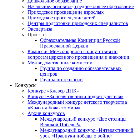
Дошкольное образование
Начальное, основное, среднее общее образование
Приходское просвещение взрослых
Приходское просвещение детей
Центры подготовки приходских специалистов
Экспертиза
Проекты
Образовательная Концепция Русской
Православной Церкви
Комиссия Межсоборного Присутствия по
вопросам церковного просвещения и диаконии
Межведомственные комиссии
Группа по созданию образовательных
центров
Группа по теологии
Конкурсы
Конкурс «Клевер ДНК»
Конкурс «За нравственный подвиг учителя»
Международный конкурс детского творчества
«Красота Божьего мира»
Архив конкурсов
Международный конкурс «Две столицы
Великой Победы!»
Международный конкурс «Интерактивный
урок «Правнуки победы о войне»