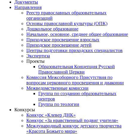
Документы
Направления
Реестр православных образовательных
организаций
Основы православной культуры (ОПК)
Дошкольное образование
Начальное, основное, среднее общее образование
Приходское просвещение взрослых
Приходское просвещение детей
Центры подготовки приходских специалистов
Экспертиза
Проекты
Образовательная Концепция Русской
Православной Церкви
Комиссия Межсоборного Присутствия по
вопросам церковного просвещения и диаконии
Межведомственные комиссии
Группа по созданию образовательных
центров
Группа по теологии
Конкурсы
Конкурс «Клевер ДНК»
Конкурс «За нравственный подвиг учителя»
Международный конкурс детского творчества
«Красота Божьего мира»