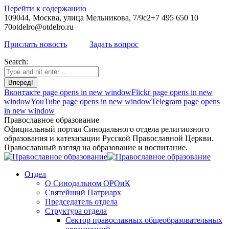
Перейти к содержанию
109044, Москва, улица Мельникова, 7/9с2
+7 495 650 10
70
otdelro@otdelro.ru
Прислать новость
Задать вопрос
Search:
Вконтакте page opens in new window
Flickr page opens in new
window
YouTube page opens in new window
Telegram page opens
in new window
Православное образование
Официальный портал Синодального отдела религиозного
образования и катехизации Русской Православной Церкви.
Православный взгляд на образование и воспитание.
Отдел
О Синодальном ОРОиК
Святейший Патриарх
Председатель отдела
Структура отдела
Сектор православных общеобразовательных