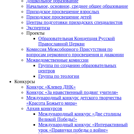
Дошкольное образование
Начальное, основное, среднее общее образование
Приходское просвещение взрослых
Приходское просвещение детей
Центры подготовки приходских специалистов
Экспертиза
Проекты
Образовательная Концепция Русской
Православной Церкви
Комиссия Межсоборного Присутствия по
вопросам церковного просвещения и диаконии
Межведомственные комиссии
Группа по созданию образовательных
центров
Группа по теологии
Конкурсы
Конкурс «Клевер ДНК»
Конкурс «За нравственный подвиг учителя»
Международный конкурс детского творчества
«Красота Божьего мира»
Архив конкурсов
Международный конкурс «Две столицы
Великой Победы!»
Международный конкурс «Интерактивный
урок «Правнуки победы о войне»