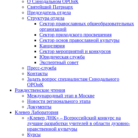
О Синодальном ОРОиК
Святейший Патриарх
Председатель отдела
Структура отдела
Сектор православных общеобразовательных
организаций
Сектор приходского просвещения
Сектор основ православной культуры
Канцелярия
Сектор мероприятий и конкурсов
Юридическая служба
Экспертный совет
Пресс-служба
Контакты
Задать вопрос специалистам Синодального
ОРОиК
Рождественские чтения
Международный этап в Москве
Новости регионального этапа
Документы
Клевер Лаборатория
«Клевер ДНК» – Всероссийский конкурс на
лучшие разработки учителей в области духовно-
нравственной культуры
Курсы