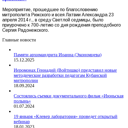
Мероприятие, прошедшее по благословению
митрополита Рижского и всея Латвии Александра 23
апреля 2014 г., в среду Светлой седмицы, было
приурочено к 700-летию со дня рождения преподобного
Сергия Радонежского.
Главные новости
Памяти архимандрита Иоанна (Экономцева)
15.12.2025
Иеромонах Геннадий (Войтишко) представил новые
методические разработки педагогам Кубанской
митрополии
18.09.2024
Состоялись съемки документального фильм «Июньская
полынь»
01.07.2024
19 января «Клевер лаборатория» проведет открытый
вебинар
18.01.2023