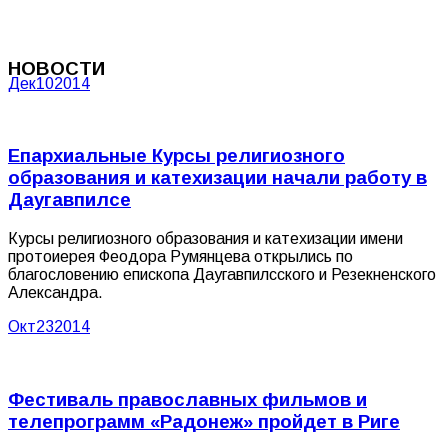
НОВОСТИ
Дек
10
2014
Епархиальные Курсы религиозного
образования и катехизации начали работу в
Даугавпилсе
Курсы религиозного образования и катехизации имени
протоиерея Феодора Румянцева открылись по
благословению епископа Даугавпилсского и Резекненского
Александра.
Окт
23
2014
Фестиваль православных фильмов и
телепрограмм «Радонеж» пройдет в Риге