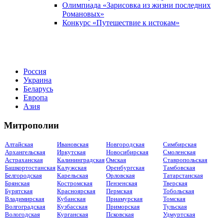
Олимпиада «Зарисовка из жизни последних
Романовых»
Конкурс «Путешествие к истокам»
Россия
Украина
Беларусь
Европа
Азия
Митрополии
Алтайская
Ивановская
Новгородская
Симбирская
Архангельская
Иркутская
Новосибирская
Смоленская
Астраханская
Калининградская
Омская
Ставропольская
Башкортостанская
Калужская
Оренбургская
Тамбовская
Белгородская
Карельская
Орловская
Татарстанская
Брянская
Костромская
Пензенская
Тверская
Бурятская
Красноярская
Пермская
Тобольская
Владимирская
Кубанская
Приамурская
Томская
Волгоградская
Кузбасская
Приморская
Тульская
Вологодская
Курганская
Псковская
Удмуртская