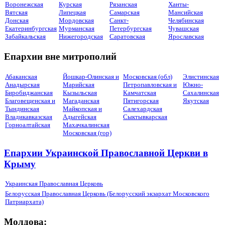
Воронежская
Курская
Рязанская
Ханты-
Вятская
Липецкая
Самарская
Мансийская
Донская
Мордовская
Санкт-
Челябинская
Екатеринбургская
Мурманская
Петербургская
Чувашская
Забайкальская
Нижегородская
Саратовская
Ярославская
Епархии вне митрополий
Абаканская
Йошкар-Олинская и
Московская (обл)
Элистинская
Анадырская
Марийская
Петропавловская и
Южно-
Биробиджанская
Кызыльская
Камчатская
Сахалинская
Благовещенская и
Магаданская
Пятигорская
Якутская
Тындинская
Майкопская и
Салехардская
Владикавказская
Адыгейская
Сыктывкарская
Горноалтайская
Махачкалинская
Московская (гор)
Епархии Украинской Православной Церкви в
Крыму
Украинская Православная Церковь
Белорусская Православная Церковь (Белорусский экзархат Московского
Патриархата)
Молдова: