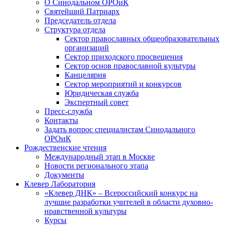
О Синодальном ОРОиК
Святейший Патриарх
Председатель отдела
Структура отдела
Сектор православных общеобразовательных
организаций
Сектор приходского просвещения
Сектор основ православной культуры
Канцелярия
Сектор мероприятий и конкурсов
Юридическая служба
Экспертный совет
Пресс-служба
Контакты
Задать вопрос специалистам Синодального
ОРОиК
Рождественские чтения
Международный этап в Москве
Новости регионального этапа
Документы
Клевер Лаборатория
«Клевер ДНК» – Всероссийский конкурс на
лучшие разработки учителей в области духовно-
нравственной культуры
Курсы