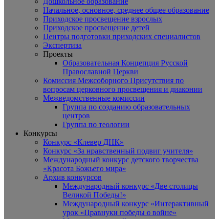
Дошкольное образование
Начальное, основное, среднее общее образование
Приходское просвещение взрослых
Приходское просвещение детей
Центры подготовки приходских специалистов
Экспертиза
Проекты
Образовательная Концепция Русской
Православной Церкви
Комиссия Межсоборного Присутствия по
вопросам церковного просвещения и диаконии
Межведомственные комиссии
Группа по созданию образовательных
центров
Группа по теологии
Конкурсы
Конкурс «Клевер ДНК»
Конкурс «За нравственный подвиг учителя»
Международный конкурс детского творчества
«Красота Божьего мира»
Архив конкурсов
Международный конкурс «Две столицы
Великой Победы!»
Международный конкурс «Интерактивный
урок «Правнуки победы о войне»