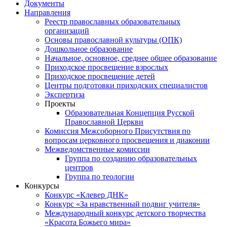
Документы
Направления
Реестр православных образовательных
организаций
Основы православной культуры (ОПК)
Дошкольное образование
Начальное, основное, среднее общее образование
Приходское просвещение взрослых
Приходское просвещение детей
Центры подготовки приходских специалистов
Экспертиза
Проекты
Образовательная Концепция Русской
Православной Церкви
Комиссия Межсоборного Присутствия по
вопросам церковного просвещения и диаконии
Межведомственные комиссии
Группа по созданию образовательных
центров
Группа по теологии
Конкурсы
Конкурс «Клевер ДНК»
Конкурс «За нравственный подвиг учителя»
Международный конкурс детского творчества
«Красота Божьего мира»