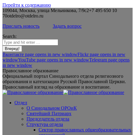
Перейти к содержанию
109044, Москва, улица Мельникова, 7/9с2
+7 495 650 10
70
otdelro@otdelro.ru
Прислать новость
Задать вопрос
Search:
Вконтакте page opens in new window
Flickr page opens in new
window
YouTube page opens in new window
Telegram page opens
in new window
Православное образование
Официальный портал Синодального отдела религиозного
образования и катехизации Русской Православной Церкви.
Православный взгляд на образование и воспитание.
Отдел
О Синодальном ОРОиК
Святейший Патриарх
Председатель отдела
Структура отдела
Сектор православных общеобразовательных