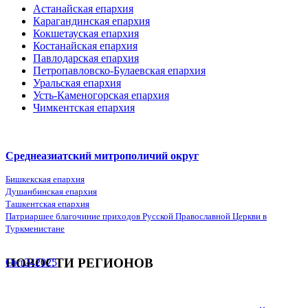
Астанайская епархия
Карагандинская епархия
Кокшетауская епархия
Костанайская епархия
Павлодарская епархия
Петропавловско-Булаевская епархия
Уральская епархия
Усть-Каменогорская епархия
Чимкентская епархия
Среднеазиатский митрополичий округ
Бишкекская епархия
Душанбинская епархия
Ташкентская епархия
Патриаршее благочиние приходов Русской Православной Церкви в
Туркменистане
НОВОСТИ РЕГИОНОВ
Окт
24
2025