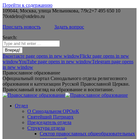
Перейти к содержанию
109044, Москва, улица Мельникова, 7/9с2
+7 495 650 10
70
otdelro@otdelro.ru
Прислать новость
Задать вопрос
Search:
Вконтакте page opens in new window
Flickr page opens in new
window
YouTube page opens in new window
Telegram page opens
in new window
Православное образование
Официальный портал Синодального отдела религиозного
образования и катехизации Русской Православной Церкви.
Православный взгляд на образование и воспитание.
Отдел
О Синодальном ОРОиК
Святейший Патриарх
Председатель отдела
Структура отдела
Сектор православных общеобразовательных