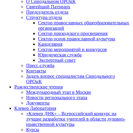
О Синодальном ОРОиК
Святейший Патриарх
Председатель отдела
Структура отдела
Сектор православных общеобразовательных
организаций
Сектор приходского просвещения
Сектор основ православной культуры
Канцелярия
Сектор мероприятий и конкурсов
Юридическая служба
Экспертный совет
Пресс-служба
Контакты
Задать вопрос специалистам Синодального
ОРОиК
Рождественские чтения
Международный этап в Москве
Новости регионального этапа
Документы
Клевер Лаборатория
«Клевер ДНК» – Всероссийский конкурс на
лучшие разработки учителей в области духовно-
нравственной культуры
Курсы