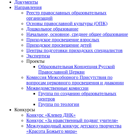
Документы
Направления
Реестр православных образовательных
организаций
Основы православной культуры (ОПК)
Дошкольное образование
Начальное, основное, среднее общее образование
Приходское просвещение взрослых
Приходское просвещение детей
Центры подготовки приходских специалистов
Экспертиза
Проекты
Образовательная Концепция Русской
Православной Церкви
Комиссия Межсоборного Присутствия по
вопросам церковного просвещения и диаконии
Межведомственные комиссии
Группа по созданию образовательных
центров
Группа по теологии
Конкурсы
Конкурс «Клевер ДНК»
Конкурс «За нравственный подвиг учителя»
Международный конкурс детского творчества
«Красота Божьего мира»