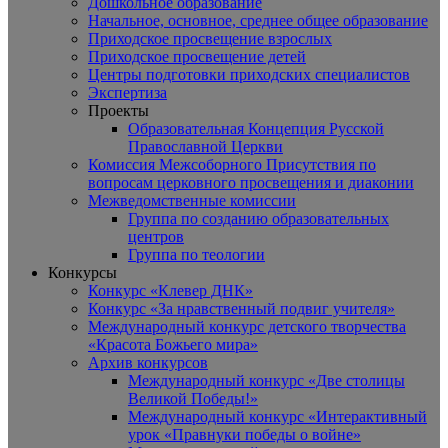
Дошкольное образование
Начальное, основное, среднее общее образование
Приходское просвещение взрослых
Приходское просвещение детей
Центры подготовки приходских специалистов
Экспертиза
Проекты
Образовательная Концепция Русской
Православной Церкви
Комиссия Межсоборного Присутствия по
вопросам церковного просвещения и диаконии
Межведомственные комиссии
Группа по созданию образовательных
центров
Группа по теологии
Конкурсы
Конкурс «Клевер ДНК»
Конкурс «За нравственный подвиг учителя»
Международный конкурс детского творчества
«Красота Божьего мира»
Архив конкурсов
Международный конкурс «Две столицы
Великой Победы!»
Международный конкурс «Интерактивный
урок «Правнуки победы о войне»