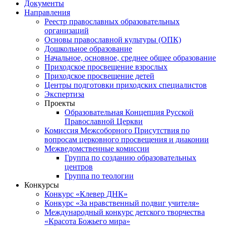
Документы
Направления
Реестр православных образовательных
организаций
Основы православной культуры (ОПК)
Дошкольное образование
Начальное, основное, среднее общее образование
Приходское просвещение взрослых
Приходское просвещение детей
Центры подготовки приходских специалистов
Экспертиза
Проекты
Образовательная Концепция Русской
Православной Церкви
Комиссия Межсоборного Присутствия по
вопросам церковного просвещения и диаконии
Межведомственные комиссии
Группа по созданию образовательных
центров
Группа по теологии
Конкурсы
Конкурс «Клевер ДНК»
Конкурс «За нравственный подвиг учителя»
Международный конкурс детского творчества
«Красота Божьего мира»