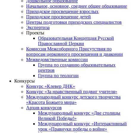
Дошкольное образование
Начальное, основное, среднее общее образование
Приходское просвещение взрослых
Приходское просвещение детей
Центры подготовки приходских специалистов
Экспертиза
Проекты
Образовательная Концепция Русской
Православной Церкви
Комиссия Межсоборного Присутствия по
вопросам церковного просвещения и диаконии
Межведомственные комиссии
Группа по созданию образовательных
центров
Группа по теологии
Конкурсы
Конкурс «Клевер ДНК»
Конкурс «За нравственный подвиг учителя»
Международный конкурс детского творчества
«Красота Божьего мира»
Архив конкурсов
Международный конкурс «Две столицы
Великой Победы!»
Международный конкурс «Интерактивный
урок «Правнуки победы о войне»