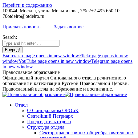
Перейти к содержанию
109044, Москва, улица Мельникова, 7/9с2
+7 495 650 10
70
otdelro@otdelro.ru
Прислать новость
Задать вопрос
Search:
Вконтакте page opens in new window
Flickr page opens in new
window
YouTube page opens in new window
Telegram page opens
in new window
Православное образование
Официальный портал Синодального отдела религиозного
образования и катехизации Русской Православной Церкви.
Православный взгляд на образование и воспитание.
Отдел
О Синодальном ОРОиК
Святейший Патриарх
Председатель отдела
Структура отдела
Сектор православных общеобразовательных