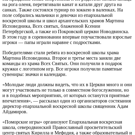
на рога оленя, перетягивали канат и катали друг друга на
санках. Также состоялся турнир по хоккею в валенках. На
поле собрались мальчики и девочки из епархиальной
воскресной школы и школ архангельских храмов Мартина
Исповедника, Всех святых, блаженной Ксении
Петербургской, а также из Покровской церкви Новодвинска.
В этом году в соревновании впервые поучаствовали взрослые
игроки — папы играли наравне с подростками.
Победителями стали ребята из воскресной школы храма
Мартина Исповедника. Второе и третье места заняли две
команды из храма Всех Святых. Они получили в подарок
кружки с логотипом игр. Все игроки получили памятные
сувениры: значки и календари.
«Молодые люди должны видеть, что их в Церкви много и они
могут участвовать не только в совместном богослужении, но
и в подобных мероприятиях, от которых останутся приятные
впечатления», — рассказал один из организаторов состязания
директор епархиальной воскресной школы священник Адам
Айдамиров.
«Поморские игры» организуют Епархиальная воскресная
школа, северодвинский Православный просветительский
центр святых Кирилла и Мефодия, а также образовательный и