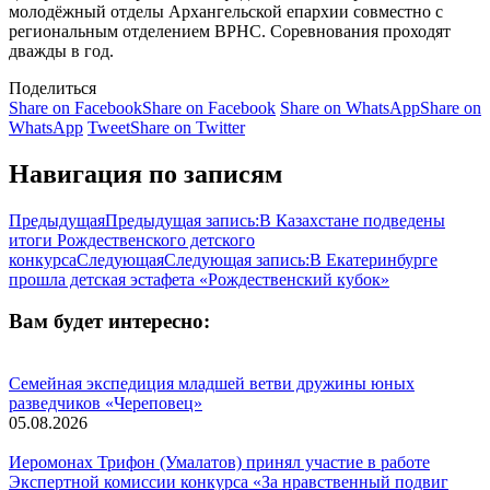
молодёжный отделы Архангельской епархии совместно с
региональным отделением ВРНС. Соревнования проходят
дважды в год.
Поделиться
Share on Facebook
Share on Facebook
Share on WhatsApp
Share on
WhatsApp
Tweet
Share on Twitter
Навигация по записям
Предыдущая
Предыдущая запись:
В Казахстане подведены
итоги Рождественского детского
конкурса
Следующая
Следующая запись:
В Екатеринбурге
прошла детская эстафета «Рождественский кубок»
Вам будет интересно:
Семейная экспедиция младшей ветви дружины юных
разведчиков «Череповец»
05.08.2026
Иеромонах Трифон (Умалатов) принял участие в работе
Экспертной комиссии конкурса «За нравственный подвиг