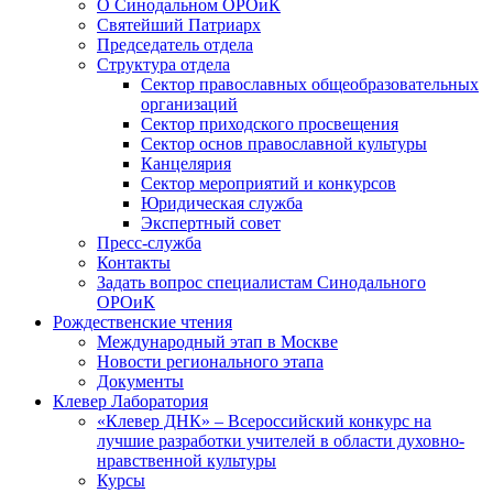
О Синодальном ОРОиК
Святейший Патриарх
Председатель отдела
Структура отдела
Сектор православных общеобразовательных
организаций
Сектор приходского просвещения
Сектор основ православной культуры
Канцелярия
Сектор мероприятий и конкурсов
Юридическая служба
Экспертный совет
Пресс-служба
Контакты
Задать вопрос специалистам Синодального
ОРОиК
Рождественские чтения
Международный этап в Москве
Новости регионального этапа
Документы
Клевер Лаборатория
«Клевер ДНК» – Всероссийский конкурс на
лучшие разработки учителей в области духовно-
нравственной культуры
Курсы