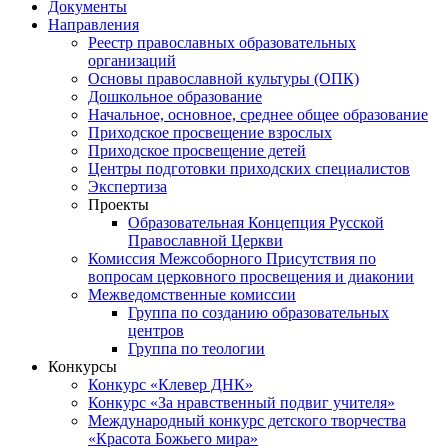
Документы
Направления
Реестр православных образовательных
организаций
Основы православной культуры (ОПК)
Дошкольное образование
Начальное, основное, среднее общее образование
Приходское просвещение взрослых
Приходское просвещение детей
Центры подготовки приходских специалистов
Экспертиза
Проекты
Образовательная Концепция Русской
Православной Церкви
Комиссия Межсоборного Присутствия по
вопросам церковного просвещения и диаконии
Межведомственные комиссии
Группа по созданию образовательных
центров
Группа по теологии
Конкурсы
Конкурс «Клевер ДНК»
Конкурс «За нравственный подвиг учителя»
Международный конкурс детского творчества
«Красота Божьего мира»