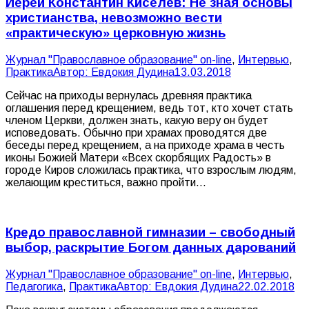
Иерей Константин Киселев: Не зная основы
христианства, невозможно вести
«практическую» церковную жизнь
Журнал "Православное образование" on-line
,
Интервью
,
Практика
Автор:
Евдокия Дудина
13.03.2018
Сейчас на приходы вернулась древняя практика
оглашения перед крещением, ведь тот, кто хочет стать
членом Церкви, должен знать, какую веру он будет
исповедовать. Обычно при храмах проводятся две
беседы перед крещением, а на приходе храма в честь
иконы Божией Матери «Всех скорбящих Радость» в
городе Киров сложилась практика, что взрослым людям,
желающим креститься, важно пройти…
Кредо православной гимназии – свободный
выбор, раскрытие Богом данных дарований
Журнал "Православное образование" on-line
,
Интервью
,
Педагогика
,
Практика
Автор:
Евдокия Дудина
22.02.2018