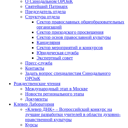
О Синодальном ОРОиК
Святейший Патриарх
Председатель отдела
Структура отдела
Сектор православных общеобразовательных
организаций
Сектор приходского просвещения
Сектор основ православной культуры
Канцелярия
Сектор мероприятий и конкурсов
Юридическая служба
Экспертный совет
Пресс-служба
Контакты
Задать вопрос специалистам Синодального
ОРОиК
Рождественские чтения
Международный этап в Москве
Новости регионального этапа
Документы
Клевер Лаборатория
«Клевер ДНК» – Всероссийский конкурс на
лучшие разработки учителей в области духовно-
нравственной культуры
Курсы