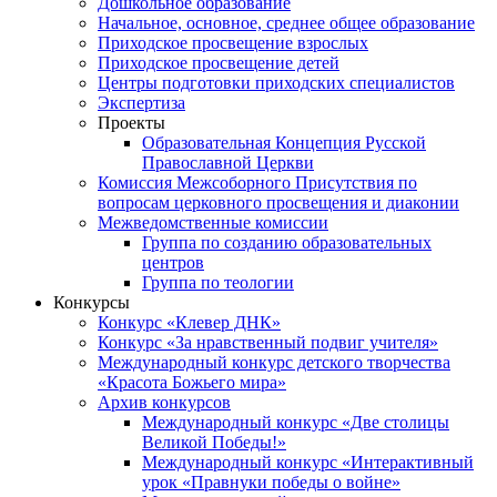
Дошкольное образование
Начальное, основное, среднее общее образование
Приходское просвещение взрослых
Приходское просвещение детей
Центры подготовки приходских специалистов
Экспертиза
Проекты
Образовательная Концепция Русской
Православной Церкви
Комиссия Межсоборного Присутствия по
вопросам церковного просвещения и диаконии
Межведомственные комиссии
Группа по созданию образовательных
центров
Группа по теологии
Конкурсы
Конкурс «Клевер ДНК»
Конкурс «За нравственный подвиг учителя»
Международный конкурс детского творчества
«Красота Божьего мира»
Архив конкурсов
Международный конкурс «Две столицы
Великой Победы!»
Международный конкурс «Интерактивный
урок «Правнуки победы о войне»