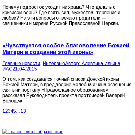
Почему подросток уходит из храма? Что делать с
кризисом веры? Где взять сил, мужества, терпения и
любви? На эти вопросы отвечают родители —
священники и миряне Русской Православной Церкви.
«Чувствуется особое благоволение Божией
Матери в создании этой иконы»
Главные новости
,
Интервью
Автор:
Алевтина Ильина
ИАС
21.04.2015
О том, как создавался точный список Донской иконы
Божией Матери, в преддверие молебна и чина освящения
святыни порталу «Православное образование»
рассказал Руководитель проекта протоиерей Валерий
Волощук.
1
2
3
4
5
…
13