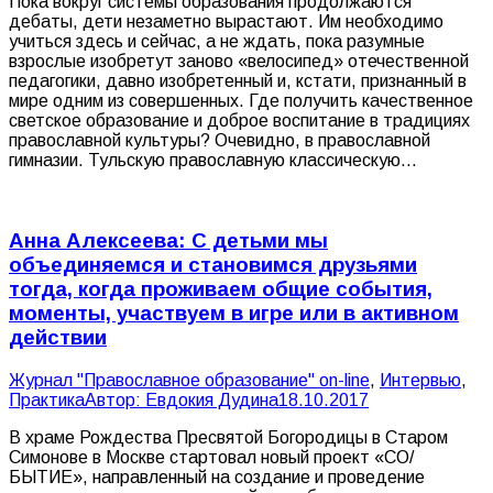
Пока вокруг системы образования продолжаются
дебаты, дети незаметно вырастают. Им необходимо
учиться здесь и сейчас, а не ждать, пока разумные
взрослые изобретут заново «велосипед» отечественной
педагогики, давно изобретенный и, кстати, признанный в
мире одним из совершенных. Где получить качественное
светское образование и доброе воспитание в традициях
православной культуры? Очевидно, в православной
гимназии. Тульскую православную классическую…
Анна Алексеева: С детьми мы
объединяемся и становимся друзьями
тогда, когда проживаем общие события,
моменты, участвуем в игре или в активном
действии
Журнал "Православное образование" on-line
,
Интервью
,
Практика
Автор:
Евдокия Дудина
18.10.2017
В храме Рождества Пресвятой Богородицы в Старом
Симонове в Москве стартовал новый проект «СО/
БЫТИЕ», направленный на создание и проведение