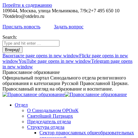
Перейти к содержанию
109044, Москва, улица Мельникова, 7/9с2
+7 495 650 10
70
otdelro@otdelro.ru
Прислать новость
Задать вопрос
Search:
Вконтакте page opens in new window
Flickr page opens in new
window
YouTube page opens in new window
Telegram page opens
in new window
Православное образование
Официальный портал Синодального отдела религиозного
образования и катехизации Русской Православной Церкви.
Православный взгляд на образование и воспитание.
Отдел
О Синодальном ОРОиК
Святейший Патриарх
Председатель отдела
Структура отдела
Сектор православных общеобразовательных