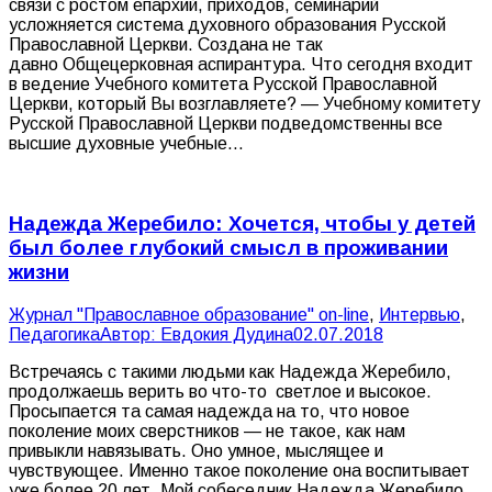
связи с ростом епархий, приходов, семинарий
усложняется система духовного образования Русской
Православной Церкви. Создана не так
давно Общецерковная аспирантура. Что сегодня входит
в ведение Учебного комитета Русской Православной
Церкви, который Вы возглавляете? — Учебному комитету
Русской Православной Церкви подведомственны все
высшие духовные учебные…
Надежда Жеребило: Хочется, чтобы у детей
был более глубокий смысл в проживании
жизни
Журнал "Православное образование" on-line
,
Интервью
,
Педагогика
Автор:
Евдокия Дудина
02.07.2018
Встречаясь с такими людьми как Надежда Жеребило,
продолжаешь верить во что-то светлое и высокое.
Просыпается та самая надежда на то, что новое
поколение моих сверстников — не такое, как нам
привыкли навязывать. Оно умное, мыслящее и
чувствующее. Именно такое поколение она воспитывает
уже более 20 лет. Мой собеседник Надежда Жеребило