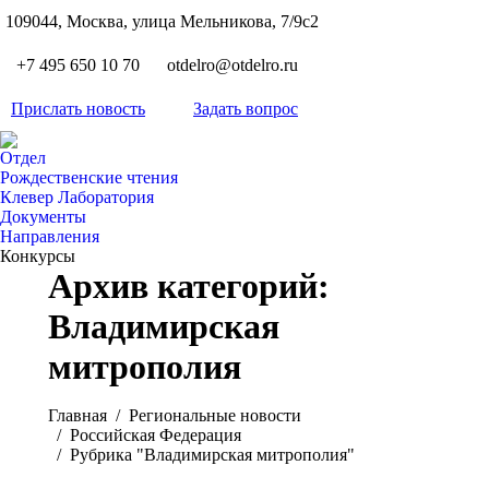
S
109044, Москва, улица Мельникова, 7/9с2
Вкон
page
Flickr
+7 495 650 10 70
otdelro@otdelro.ru
opens
page
YouT
in
opens
Прислать новость
Задать вопрос
page
new
Teleg
in
opens
wind
page
new
Отдел
in
opens
Рождественские чтения
wind
new
Клевер Лаборатория
in
wind
Документы
new
Направления
wind
Конкурсы
Архив категорий:
Владимирская
митрополия
Вы здесь:
Главная
Pегиональные новости
Российская Федерация
Рубрика "Владимирская митрополия"