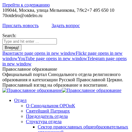
Перейти к содержанию
109044, Москва, улица Мельникова, 7/9с2
+7 495 650 10
70
otdelro@otdelro.ru
Прислать новость
Задать вопрос
Search:
Вконтакте page opens in new window
Flickr page opens in new
window
YouTube page opens in new window
Telegram page opens
in new window
Православное образование
Официальный портал Синодального отдела религиозного
образования и катехизации Русской Православной Церкви.
Православный взгляд на образование и воспитание.
Отдел
О Синодальном ОРОиК
Святейший Патриарх
Председатель отдела
Структура отдела
Сектор православных общеобразовательных