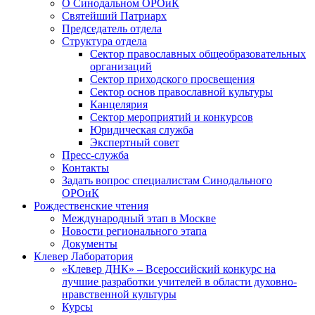
О Синодальном ОРОиК
Святейший Патриарх
Председатель отдела
Структура отдела
Сектор православных общеобразовательных
организаций
Сектор приходского просвещения
Сектор основ православной культуры
Канцелярия
Сектор мероприятий и конкурсов
Юридическая служба
Экспертный совет
Пресс-служба
Контакты
Задать вопрос специалистам Синодального
ОРОиК
Рождественские чтения
Международный этап в Москве
Новости регионального этапа
Документы
Клевер Лаборатория
«Клевер ДНК» – Всероссийский конкурс на
лучшие разработки учителей в области духовно-
нравственной культуры
Курсы