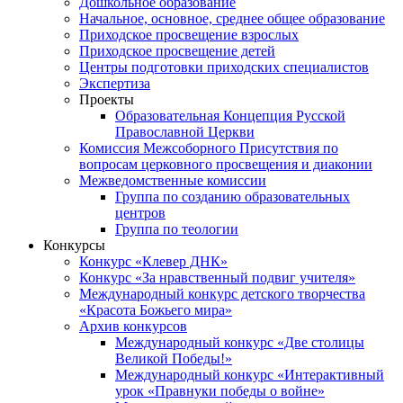
Дошкольное образование
Начальное, основное, среднее общее образование
Приходское просвещение взрослых
Приходское просвещение детей
Центры подготовки приходских специалистов
Экспертиза
Проекты
Образовательная Концепция Русской
Православной Церкви
Комиссия Межсоборного Присутствия по
вопросам церковного просвещения и диаконии
Межведомственные комиссии
Группа по созданию образовательных
центров
Группа по теологии
Конкурсы
Конкурс «Клевер ДНК»
Конкурс «За нравственный подвиг учителя»
Международный конкурс детского творчества
«Красота Божьего мира»
Архив конкурсов
Международный конкурс «Две столицы
Великой Победы!»
Международный конкурс «Интерактивный
урок «Правнуки победы о войне»