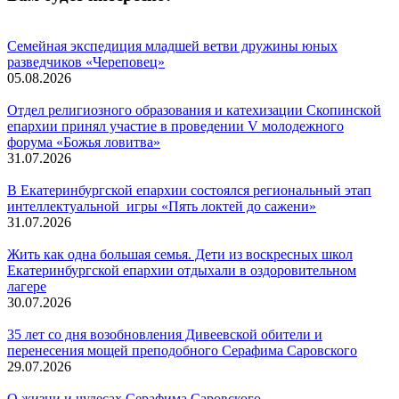
Семейная экспедиция младшей ветви дружины юных
разведчиков «Череповец»
05.08.2026
Отдел религиозного образования и катехизации Скопинской
епархии принял участие в проведении V молодежного
форума «Божья ловитва»
31.07.2026
В Екатеринбургской епархии состоялся региональный этап
интеллектуальной игры «Пять локтей до сажени»
31.07.2026
Жить как одна большая семья. Дети из воскресных школ
Екатеринбургской епархии отдыхали в оздоровительном
лагере
30.07.2026
35 лет со дня возобновления Дивеевской обители и
перенесения мощей преподобного Серафима Саровского
29.07.2026
О жизни и чудесах Серафима Саровского