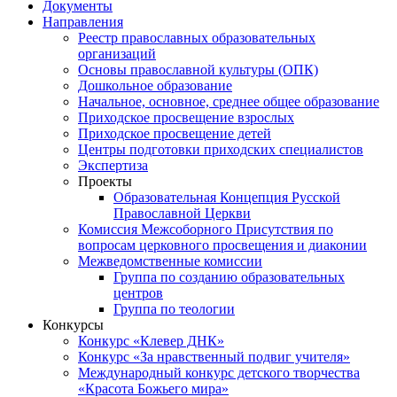
Документы
Направления
Реестр православных образовательных
организаций
Основы православной культуры (ОПК)
Дошкольное образование
Начальное, основное, среднее общее образование
Приходское просвещение взрослых
Приходское просвещение детей
Центры подготовки приходских специалистов
Экспертиза
Проекты
Образовательная Концепция Русской
Православной Церкви
Комиссия Межсоборного Присутствия по
вопросам церковного просвещения и диаконии
Межведомственные комиссии
Группа по созданию образовательных
центров
Группа по теологии
Конкурсы
Конкурс «Клевер ДНК»
Конкурс «За нравственный подвиг учителя»
Международный конкурс детского творчества
«Красота Божьего мира»