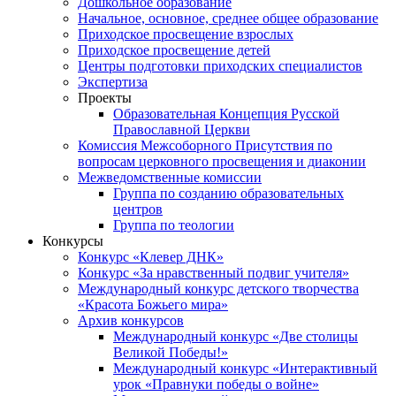
Дошкольное образование
Начальное, основное, среднее общее образование
Приходское просвещение взрослых
Приходское просвещение детей
Центры подготовки приходских специалистов
Экспертиза
Проекты
Образовательная Концепция Русской
Православной Церкви
Комиссия Межсоборного Присутствия по
вопросам церковного просвещения и диаконии
Межведомственные комиссии
Группа по созданию образовательных
центров
Группа по теологии
Конкурсы
Конкурс «Клевер ДНК»
Конкурс «За нравственный подвиг учителя»
Международный конкурс детского творчества
«Красота Божьего мира»
Архив конкурсов
Международный конкурс «Две столицы
Великой Победы!»
Международный конкурс «Интерактивный
урок «Правнуки победы о войне»