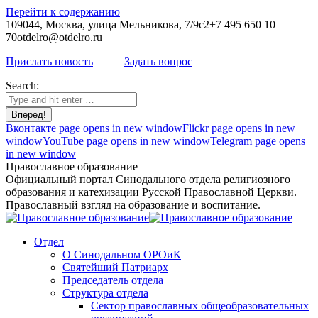
Перейти к содержанию
109044, Москва, улица Мельникова, 7/9с2
+7 495 650 10
70
otdelro@otdelro.ru
Прислать новость
Задать вопрос
Search:
Вконтакте page opens in new window
Flickr page opens in new
window
YouTube page opens in new window
Telegram page opens
in new window
Православное образование
Официальный портал Синодального отдела религиозного
образования и катехизации Русской Православной Церкви.
Православный взгляд на образование и воспитание.
Отдел
О Синодальном ОРОиК
Святейший Патриарх
Председатель отдела
Структура отдела
Сектор православных общеобразовательных