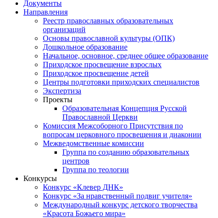
Документы
Направления
Реестр православных образовательных
организаций
Основы православной культуры (ОПК)
Дошкольное образование
Начальное, основное, среднее общее образование
Приходское просвещение взрослых
Приходское просвещение детей
Центры подготовки приходских специалистов
Экспертиза
Проекты
Образовательная Концепция Русской
Православной Церкви
Комиссия Межсоборного Присутствия по
вопросам церковного просвещения и диаконии
Межведомственные комиссии
Группа по созданию образовательных
центров
Группа по теологии
Конкурсы
Конкурс «Клевер ДНК»
Конкурс «За нравственный подвиг учителя»
Международный конкурс детского творчества
«Красота Божьего мира»