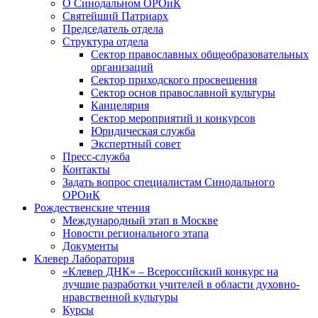
О Синодальном ОРОиК
Святейший Патриарх
Председатель отдела
Структура отдела
Сектор православных общеобразовательных
организаций
Сектор приходского просвещения
Сектор основ православной культуры
Канцелярия
Сектор мероприятий и конкурсов
Юридическая служба
Экспертный совет
Пресс-служба
Контакты
Задать вопрос специалистам Синодального
ОРОиК
Рождественские чтения
Международный этап в Москве
Новости регионального этапа
Документы
Клевер Лаборатория
«Клевер ДНК» – Всероссийский конкурс на
лучшие разработки учителей в области духовно-
нравственной культуры
Курсы