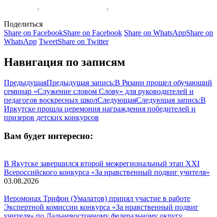
Поделиться
Share on Facebook
Share on Facebook
Share on WhatsApp
Share on
WhatsApp
Tweet
Share on Twitter
Навигация по записям
Предыдущая
Предыдущая запись:
В Рязани прошел обучающий
семинар «Служение словом Слову» для руководителей и
педагогов воскресных школ
Следующая
Следующая запись:
В
Иркутске прошла церемония награждения победителей и
призеров детских конкурсов
Вам будет интересно:
В Якутске завершился второй межрегиональный этап XXI
Всероссийского конкурса «За нравственный подвиг учителя»
03.08.2026
Иеромонах Трифон (Умалатов) принял участие в работе
Экспертной комиссии конкурса «За нравственный подвиг
учителя» по Дальневосточному федеральному округу