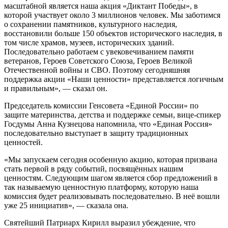
масштабной является наша акция «Диктант Победы», в
которой участвует около 3 миллионов человек. Мы заботимся
о сохранении памятников, культурного наследия,
восстановили больше 150 объектов исторического наследия, в
том числе храмов, музеев, исторических зданий.
Последовательно работаем с увековечиванием памяти
ветеранов, Героев Советского Союза, Героев Великой
Отечественной войны и СВО. Поэтому сегодняшняя
поддержка акции «Наши ценности» представляется логичным
и правильным», — сказал он.
Председатель комиссии Генсовета «Единой России» по
защите материнства, детства и поддержке семьи, вице-спикер
Госдумы Анна Кузнецова напомнила, что «Единая Россия»
последовательно выступает в защиту традиционных
ценностей.
«Мы запускаем сегодня особенную акцию, которая призвана
стать первой в ряду событий, посвящённых нашим
ценностям. Следующим шагом является сбор предложений в
так называемую ценностную платформу, которую наша
комиссия будет реализовывать последовательно. В неё вошли
уже 25 инициатив», — сказала она.
Святейший Патриарх Кирилл выразил убеждение, что