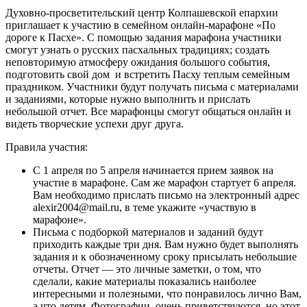
Духовно-просветительский центр Колпашевской епархии
приглашает к участию в семейном онлайн-марафоне «По
дороге к Пасхе». С помощью задания марафона участники
смогут узнать о русских пасхальных традициях; создать
неповторимую атмосферу ожидания большого события,
подготовить свой дом и встретить Пасху теплым семейным
праздником. Участники будут получать письма с материалами
и заданиями, которые нужно выполнить и прислать
небольшой отчет. Все марафонцы смогут общаться онлайн и
видеть творческие успехи друг друга.
Правила участия:
С 1 апреля по 5 апреля начинается прием заявок на
участие в марафоне. Сам же марафон стартует 6 апреля.
Вам необходимо прислать письмо на электронный адрес
alexir2004@mail.ru, в теме укажите «участвую в
марафоне».
Письма с подборкой материалов и заданий будут
приходить каждые три дня. Вам нужно будет выполнять
задания и к обозначенному сроку присылать небольшие
отчеты. Отчет — это личные заметки, о том, что
сделали, какие материалы показались наиболее
интересными и полезными, что понравилось лично Вам,
а что детям. Фотографии очень приветствуются, но этот