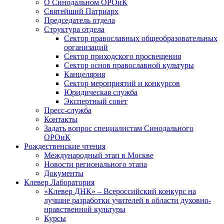
О Синодальном ОРОиК
Святейший Патриарх
Председатель отдела
Структура отдела
Сектор православных общеобразовательных
организаций
Сектор приходского просвещения
Сектор основ православной культуры
Канцелярия
Сектор мероприятий и конкурсов
Юридическая служба
Экспертный совет
Пресс-служба
Контакты
Задать вопрос специалистам Синодального
ОРОиК
Рождественские чтения
Международный этап в Москве
Новости регионального этапа
Документы
Клевер Лаборатория
«Клевер ДНК» – Всероссийский конкурс на
лучшие разработки учителей в области духовно-
нравственной культуры
Курсы