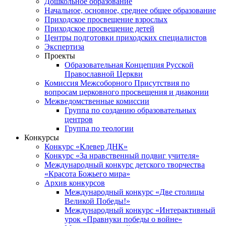
Дошкольное образование
Начальное, основное, среднее общее образование
Приходское просвещение взрослых
Приходское просвещение детей
Центры подготовки приходских специалистов
Экспертиза
Проекты
Образовательная Концепция Русской
Православной Церкви
Комиссия Межсоборного Присутствия по
вопросам церковного просвещения и диаконии
Межведомственные комиссии
Группа по созданию образовательных
центров
Группа по теологии
Конкурсы
Конкурс «Клевер ДНК»
Конкурс «За нравственный подвиг учителя»
Международный конкурс детского творчества
«Красота Божьего мира»
Архив конкурсов
Международный конкурс «Две столицы
Великой Победы!»
Международный конкурс «Интерактивный
урок «Правнуки победы о войне»