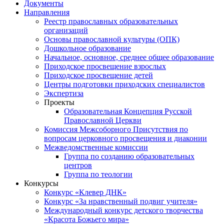
Документы
Направления
Реестр православных образовательных
организаций
Основы православной культуры (ОПК)
Дошкольное образование
Начальное, основное, среднее общее образование
Приходское просвещение взрослых
Приходское просвещение детей
Центры подготовки приходских специалистов
Экспертиза
Проекты
Образовательная Концепция Русской
Православной Церкви
Комиссия Межсоборного Присутствия по
вопросам церковного просвещения и диаконии
Межведомственные комиссии
Группа по созданию образовательных
центров
Группа по теологии
Конкурсы
Конкурс «Клевер ДНК»
Конкурс «За нравственный подвиг учителя»
Международный конкурс детского творчества
«Красота Божьего мира»