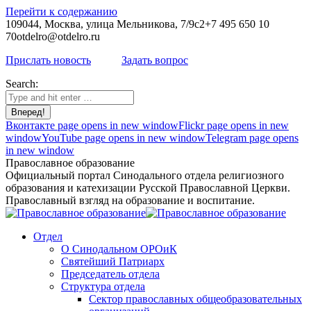
Перейти к содержанию
109044, Москва, улица Мельникова, 7/9с2
+7 495 650 10
70
otdelro@otdelro.ru
Прислать новость
Задать вопрос
Search:
Вконтакте page opens in new window
Flickr page opens in new
window
YouTube page opens in new window
Telegram page opens
in new window
Православное образование
Официальный портал Синодального отдела религиозного
образования и катехизации Русской Православной Церкви.
Православный взгляд на образование и воспитание.
Отдел
О Синодальном ОРОиК
Святейший Патриарх
Председатель отдела
Структура отдела
Сектор православных общеобразовательных