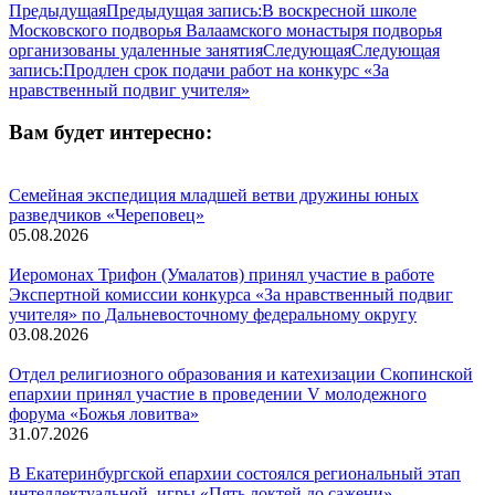
Предыдущая
Предыдущая запись:
В воскресной школе
Московского подворья Валаамского монастыря подворья
организованы удаленные занятия
Следующая
Следующая
запись:
Продлен срок подачи работ на конкурс «За
нравственный подвиг учителя»
Вам будет интересно:
Семейная экспедиция младшей ветви дружины юных
разведчиков «Череповец»
05.08.2026
Иеромонах Трифон (Умалатов) принял участие в работе
Экспертной комиссии конкурса «За нравственный подвиг
учителя» по Дальневосточному федеральному округу
03.08.2026
Отдел религиозного образования и катехизации Скопинской
епархии принял участие в проведении V молодежного
форума «Божья ловитва»
31.07.2026
В Екатеринбургской епархии состоялся региональный этап
интеллектуальной игры «Пять локтей до сажени»