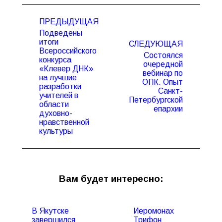
Навигация
ПРЕДЫДУЩАЯ
по
Подведены
записям
итоги
СЛЕДУЮЩАЯ
Всероссийского
Состоялся
конкурса
очередной
«Клевер ДНК»
вебинар по
на лучшие
Предыдущая
Следующая
ОПК. Опыт
разработки
запись:
запись:
Санкт-
учителей в
Петербургской
области
епархии
духовно-
нравственной
культуры
Вам будет интересно:
В Якутске
Иеромонах
завершился
Трифон