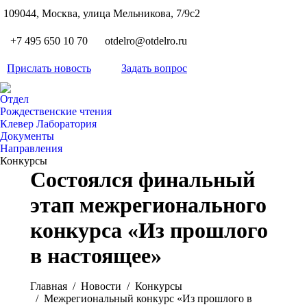
S
109044, Москва, улица Мельникова, 7/9с2
Вкон
page
Flickr
+7 495 650 10 70
otdelro@otdelro.ru
opens
page
YouT
in
opens
Прислать новость
Задать вопрос
page
new
Teleg
in
opens
wind
page
new
Отдел
in
opens
Рождественские чтения
wind
new
Клевер Лаборатория
in
wind
Документы
new
Направления
wind
Конкурсы
Состоялся финальный
этап межрегионального
конкурса «Из прошлого
в настоящее»
Вы здесь:
Главная
Новости
Конкурсы
Межрегиональный конкурс «Из прошлого в