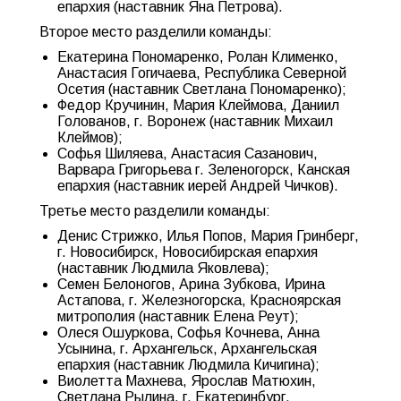
епархия (наставник Яна Петрова).
Второе место разделили команды:
Екатерина Пономаренко, Ролан Клименко,
Анастасия Гогичаева, Республика Северной
Осетия (наставник Светлана Пономаренко);
Федор Кручинин, Мария Клеймова, Даниил
Голованов, г. Воронеж (наставник Михаил
Клеймов);
Софья Шиляева, Анастасия Сазанович,
Варвара Григорьева г. Зеленогорск, Канская
епархия (наставник иерей Андрей Чичков).
Третье место разделили команды:
Денис Стрижко, Илья Попов, Мария Гринберг,
г. Новосибирск, Новосибирская епархия
(наставник Людмила Яковлева);
Семен Белоногов, Арина Зубкова, Ирина
Астапова, г. Железногорска, Красноярская
митрополия (наставник Елена Реут);
Олеся Ошуркова, Софья Кочнева, Анна
Усынина, г. Архангельск, Архангельская
епархия (наставник Людмила Кичигина);
Виолетта Махнева, Ярослав Матюхин,
Светлана Рылина, г. Екатеринбург,