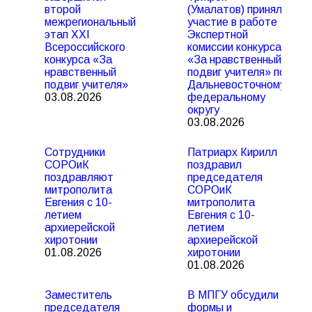
второй
(Умалатов) принял
межрегиональный
участие в работе
этап XXI
Экспертной
Всероссийского
комиссии конкурса
конкурса «За
«За нравственный
нравственный
подвиг учителя» по
подвиг учителя»
Дальневосточному
03.08.2026
федеральному
округу
03.08.2026
Сотрудники
Патриарх Кирилл
СОРОиК
поздравил
поздравляют
председателя
митрополита
СОРОиК
Евгения с 10-
митрополита
летием
Евгения с 10-
архиерейской
летием
хиротонии
архиерейской
01.08.2026
хиротонии
01.08.2026
Заместитель
В МПГУ обсудили
председателя
формы и