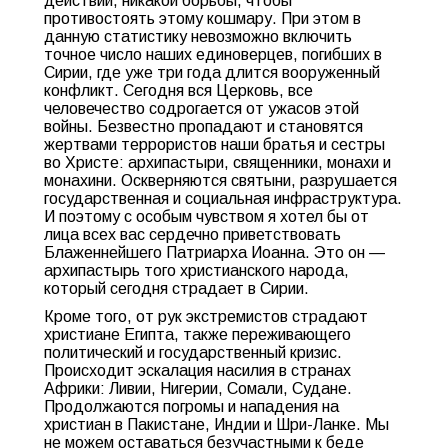
действий, никакой борьбы, чтобы
противостоять этому кошмару. При этом в
данную статистику невозможно включить
точное число наших единоверцев, погибших в
Сирии, где уже три года длится вооруженный
конфликт. Сегодня вся Церковь, все
человечество содрогается от ужасов этой
войны. Безвестно пропадают и становятся
жертвами террористов наши братья и сестры
во Христе: архипастыри, священники, монахи и
монахини. Оскверняются святыни, разрушается
государственная и социальная инфраструктура.
И поэтому с особым чувством я хотел бы от
лица всех вас сердечно приветствовать
Блаженнейшего Патриарха Иоанна. Это он —
архипастырь того христианского народа,
который сегодня страдает в Сирии.
Кроме того, от рук экстремистов страдают
христиане Египта, также переживающего
политический и государственный кризис.
Происходит эскалация насилия в странах
Африки: Ливии, Нигерии, Сомали, Судане.
Продолжаются погромы и нападения на
христиан в Пакистане, Индии и Шри-Ланке. Мы
не можем оставаться безучастными к беде