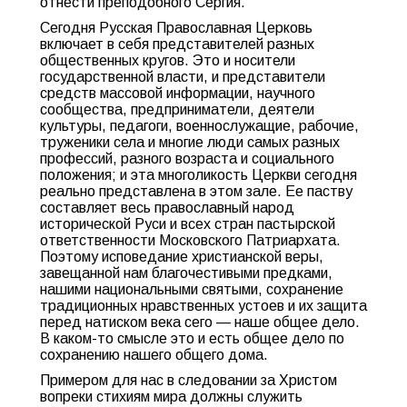
отнести преподобного Сергия.
Сегодня Русская Православная Церковь
включает в себя представителей разных
общественных кругов. Это и носители
государственной власти, и представители
средств массовой информации, научного
сообщества, предприниматели, деятели
культуры, педагоги, военнослужащие, рабочие,
труженики села и многие люди самых разных
профессий, разного возраста и социального
положения; и эта многоликость Церкви сегодня
реально представлена в этом зале. Ее паству
составляет весь православный народ
исторической Руси и всех стран пастырской
ответственности Московского Патриархата.
Поэтому исповедание христианской веры,
завещанной нам благочестивыми предками,
нашими национальными святыми, сохранение
традиционных нравственных устоев и их защита
перед натиском века сего — наше общее дело.
В каком-то смысле это и есть общее дело по
сохранению нашего общего дома.
Примером для нас в следовании за Христом
вопреки стихиям мира должны служить