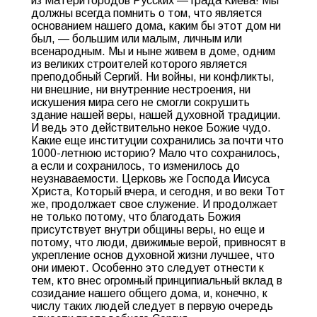
из Матери городов Русских — града Киева! Мы
должны всегда помнить о том, что является
основанием нашего дома, каким бы этот дом ни
был, — большим или малым, личным или
всенародным. Мы и ныне живем в доме, одним
из великих строителей которого является
преподобный Сергий. Ни войны, ни конфликты,
ни внешние, ни внутренние нестроения, ни
искушения мира сего не смогли сокрушить
здание нашей веры, нашей духовной традиции.
И ведь это действительно некое Божие чудо.
Какие еще институции сохранились за почти что
1000-летнюю историю? Мало что сохранилось,
а если и сохранилось, то изменилось до
неузнаваемости. Церковь же Господа Иисуса
Христа, Который вчера, и сегодня, и во веки Тот
же, продолжает свое служение. И продолжает
не только потому, что благодать Божия
присутствует внутри общины веры, но еще и
потому, что люди, движимые верой, привносят в
укрепление основ духовной жизни лучшее, что
они имеют. Особенно это следует отнести к
тем, кто внес огромный принципиальный вклад в
созидание нашего общего дома, и, конечно, к
числу таких людей следует в первую очередь