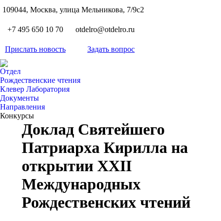
S
109044, Москва, улица Мельникова, 7/9с2
Вкон
page
Flickr
+7 495 650 10 70
otdelro@otdelro.ru
opens
page
YouT
in
opens
Прислать новость
Задать вопрос
page
new
Teleg
in
opens
wind
page
new
Отдел
in
opens
Рождественские чтения
wind
new
Клевер Лаборатория
in
wind
Документы
new
Направления
wind
Конкурсы
Доклад Святейшего
Патриарха Кирилла на
открытии XXII
Международных
Рождественских чтений
Вы здесь: