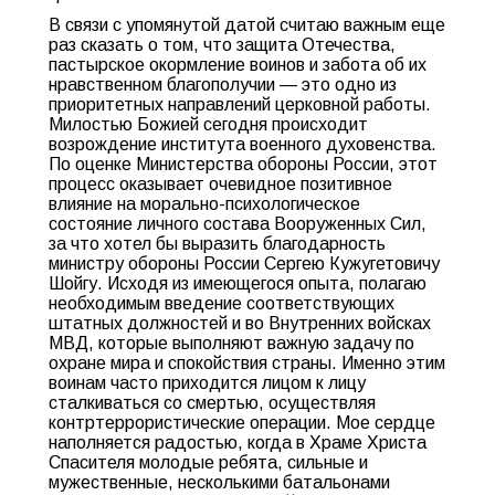
В связи с упомянутой датой считаю важным еще
раз сказать о том, что защита Отечества,
пастырское окормление воинов и забота об их
нравственном благополучии — это одно из
приоритетных направлений церковной работы.
Милостью Божией сегодня происходит
возрождение института военного духовенства.
По оценке Министерства обороны России, этот
процесс оказывает очевидное позитивное
влияние на морально-психологическое
состояние личного состава Вооруженных Сил,
за что хотел бы выразить благодарность
министру обороны России Сергею Кужугетовичу
Шойгу. Исходя из имеющегося опыта, полагаю
необходимым введение соответствующих
штатных должностей и во Внутренних войсках
МВД, которые выполняют важную задачу по
охране мира и спокойствия страны. Именно этим
воинам часто приходится лицом к лицу
сталкиваться со смертью, осуществляя
контртеррористические операции. Мое сердце
наполняется радостью, когда в Храме Христа
Спасителя молодые ребята, сильные и
мужественные, несколькими батальонами