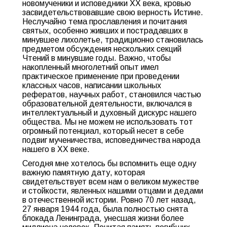
новомученики и исповедники XX века, кровью
засвидетельствовавшие свою верность Истине.
Неслучайно тема прославления и почитания
святых, особенно живших и пострадавших в
минувшее лихолетье, традиционно становилась
предметом обсуждения нескольких секций
Чтений в минувшие годы. Важно, чтобы
накопленный многолетний опыт имел
практическое применение при проведении
классных часов, написании школьных
рефератов, научных работ, становился частью
образовательной деятельности, включался в
интеллектуальный и духовный дискурс нашего
общества. Мы не можем не использовать тот
огромный потенциал, который несет в себе
подвиг мученичества, исповедничества народа
нашего в XX веке.
Сегодня мне хотелось бы вспомнить еще одну
важную памятную дату, которая
свидетельствует всем нам о великом мужестве
и стойкости, явленных нашими отцами и дедами
в отечественной истории. Ровно 70 лет назад,
27 января 1944 года, была полностью снята
блокада Ленинграда, унесшая жизни более