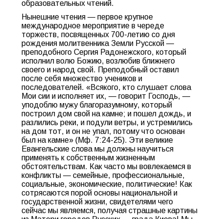
образовательных чтений.
Нынешние чтения — первое крупное
международное мероприятие в череде
торжеств, посвященных 700-летию со дня
рождения молитвенника Земли Русской —
преподобного Сергия Радонежского, который
исполнил волю Божию, возлюбив ближнего
своего и народ свой. Преподобный оставил
после себя множество учеников и
последователей. «Всякого, кто слушает слова
Мои сии и исполняет их, — говорит Господь, —
уподоблю мужу благоразумному, который
построил дом свой на камне; и пошел дождь, и
разлились реки, и подули ветры, и устремились
на дом тот, и он не упал, потому что основан
был на камне» (Мф. 7:24-25). Эти великие
Евангельские слова мы должны научиться
применять к собственным жизненным
обстоятельствам. Как часто мы вовлекаемся в
конфликты — семейные, профессиональные,
социальные, экономические, политические! Как
сотрясаются порой основы национальной и
государственной жизни, свидетелями чего
сейчас мы являемся, получая страшные картины