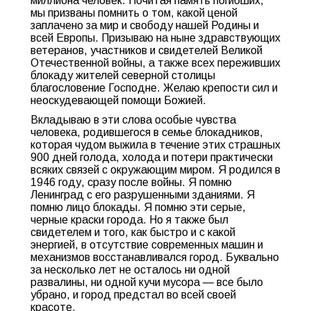
миллиона человек. Почитая память погибших,
мы призваны помнить о том, какой ценой
заплачено за мир и свободу нашей Родины и
всей Европы. Призываю на ныне здравствующих
ветеранов, участников и свидетелей Великой
Отечественной войны, а также всех переживших
блокаду жителей северной столицы
благословение Господне. Желаю крепости сил и
неоскудевающей помощи Божией.
Вкладываю в эти слова особые чувства
человека, родившегося в семье блокадников,
которая чудом выжила в течение этих страшных
900 дней голода, холода и потери практически
всяких связей с окружающим миром. Я родился в
1946 году, сразу после войны. Я помню
Ленинград с его разрушенными зданиями. Я
помню лицо блокады. Я помню эти серые,
черные краски города. Но я также был
свидетелем и того, как быстро и с какой
энергией, в отсутствие современных машин и
механизмов восстанавливался город. Буквально
за несколько лет не осталось ни одной
развалины, ни одной кучи мусора — все было
убрано, и город предстал во всей своей
красоте.