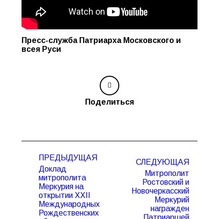
Пресс-служба Патриарха Московского и
всея Руси
Поделиться
Навигация
ПРЕДЫДУЩАЯ
по
СЛЕДУЮЩАЯ
Доклад
записям
Митрополит
митрополита
Ростовский и
Меркурия на
Новочеркасский
открытии XXII
Предыдущая
Следующая
Меркурий
Международных
запись:
запись:
награжден
Рождественских
Патриаршей