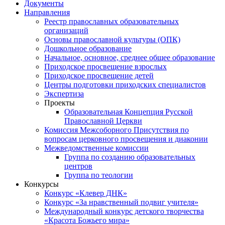
Документы
Направления
Реестр православных образовательных
организаций
Основы православной культуры (ОПК)
Дошкольное образование
Начальное, основное, среднее общее образование
Приходское просвещение взрослых
Приходское просвещение детей
Центры подготовки приходских специалистов
Экспертиза
Проекты
Образовательная Концепция Русской
Православной Церкви
Комиссия Межсоборного Присутствия по
вопросам церковного просвещения и диаконии
Межведомственные комиссии
Группа по созданию образовательных
центров
Группа по теологии
Конкурсы
Конкурс «Клевер ДНК»
Конкурс «За нравственный подвиг учителя»
Международный конкурс детского творчества
«Красота Божьего мира»