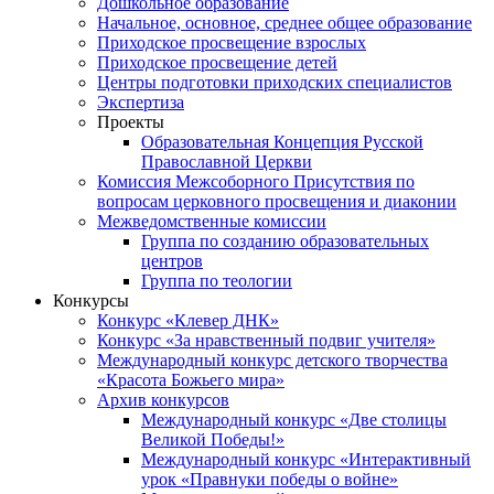
Дошкольное образование
Начальное, основное, среднее общее образование
Приходское просвещение взрослых
Приходское просвещение детей
Центры подготовки приходских специалистов
Экспертиза
Проекты
Образовательная Концепция Русской
Православной Церкви
Комиссия Межсоборного Присутствия по
вопросам церковного просвещения и диаконии
Межведомственные комиссии
Группа по созданию образовательных
центров
Группа по теологии
Конкурсы
Конкурс «Клевер ДНК»
Конкурс «За нравственный подвиг учителя»
Международный конкурс детского творчества
«Красота Божьего мира»
Архив конкурсов
Международный конкурс «Две столицы
Великой Победы!»
Международный конкурс «Интерактивный
урок «Правнуки победы о войне»