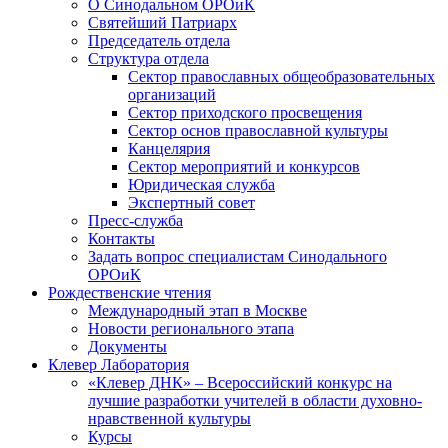
О Синодальном ОРОиК
Святейший Патриарх
Председатель отдела
Структура отдела
Сектор православных общеобразовательных
организаций
Сектор приходского просвещения
Сектор основ православной культуры
Канцелярия
Сектор мероприятий и конкурсов
Юридическая служба
Экспертный совет
Пресс-служба
Контакты
Задать вопрос специалистам Синодального
ОРОиК
Рождественские чтения
Международный этап в Москве
Новости регионального этапа
Документы
Клевер Лаборатория
«Клевер ДНК» – Всероссийский конкурс на
лучшие разработки учителей в области духовно-
нравственной культуры
Курсы