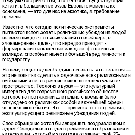
тему уже говорил о том, что теология, существующая,
кстати, в большинстве вузов Европы с момента их
основания, — это для нас не экзотика, а требование
времени.
Известно, что сегодня политические экстремисты
пытаются использовать религиозные убеждения людей,
не имеющих достаточных знаний о своей вере, в
злонамеренных целях, что нередко приводит к
формированию искаженных или даже фанатичных
взглядов, способных нанести большой вред личности и
государству.
Нашему обществу необходимо осознать, что теология —
это не попытка сделать в одночасье всех религиозными и
набожными и не вторжение в иное интеллектуальное
пространство. Теология в вузах — это культурный
императив для современного российского общества,
которое на протяжении длительного времени было
отчуждено от религии как особой и важнейшей сферы
человеческого бытия. Это — прививка от экстремизма,
эксплуатирующего религиозные убеждения людей.
Свое обращение хотел бы завершить поздравлением в
адрес Синодального отдела религиозного образования и
катехизации, который в этом году отмечает свой 25-