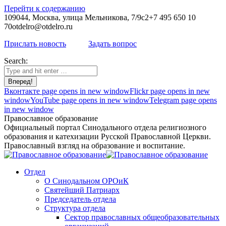
Перейти к содержанию
109044, Москва, улица Мельникова, 7/9с2
+7 495 650 10
70
otdelro@otdelro.ru
Прислать новость
Задать вопрос
Search:
Вконтакте page opens in new window
Flickr page opens in new
window
YouTube page opens in new window
Telegram page opens
in new window
Православное образование
Официальный портал Синодального отдела религиозного
образования и катехизации Русской Православной Церкви.
Православный взгляд на образование и воспитание.
Отдел
О Синодальном ОРОиК
Святейший Патриарх
Председатель отдела
Структура отдела
Сектор православных общеобразовательных