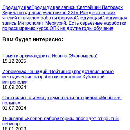
Предыдущая
Предыдущая запись:
Святейший Патриарх
Кирилл поздравил участников XXIV Рождественских
чтений с началом работы форума
Следующая
Следующая
запись:
Митрополит Меркурий: Есть серьёзные наработки
по расширению курса ОПК на другие годы обучения
Вам будет интересно:
Памяти архимандрита Иоанна (Экономцева)
15.12.2025
Иеромонах Геннадий (Войтишко) представил новые
методические разработки педагогам Кубанской
митрополии
18.09.2024
Состоялись съемки документального фильм «Июньская
полынь»
01.07.2024
19 января «Клевер лаборатория» проведет открытый
вебинар
18.01.2023