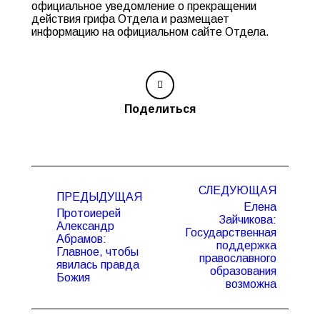
официальное уведомление о прекращении
действия грифа Отдела и размещает
информацию на официальном сайте Отдела.
Поделиться
Навигация
СЛЕДУЮЩАЯ
по
ПРЕДЫДУЩАЯ
Елена
записям
Протоиерей
Зайчикова:
Александр
Государственная
Абрамов:
Предыдущая
Следующая
поддержка
Главное, чтобы
запись:
запись:
православного
явилась правда
образования
Божия
возможна