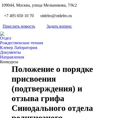
S
109044, Москва, улица Мельникова, 7/9с2
Вкон
page
Flickr
+7 495 650 10 70
otdelro@otdelro.ru
opens
page
YouT
in
opens
Прислать новость
Задать вопрос
page
new
Teleg
in
opens
wind
page
new
Отдел
in
opens
Рождественские чтения
wind
new
Клевер Лаборатория
in
wind
Документы
new
Направления
wind
Конкурсы
Положение о порядке
присвоения
(подтверждения) и
отзыва грифа
Синодального отдела
религиозного