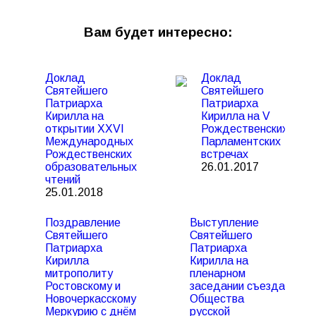
Вам будет интересно:
Доклад
Доклад
Святейшего
Святейшего
Патриарха
Патриарха
Кирилла на
Кирилла на V
открытии XXVI
Рождественских
Международных
Парламентских
Рождественских
встречах
образовательных
26.01.2017
чтений
25.01.2018
Поздравление
Выступление
Святейшего
Святейшего
Патриарха
Патриарха
Кирилла
Кирилла на
митрополиту
пленарном
Ростовскому и
заседании съезда
Новочеркасскому
Общества
Меркурию с днём
русской