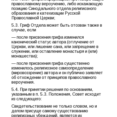
православному вероучению, либо искажающую
позицию Синодального отдела религиозного
образования и катехизации Русской
Православной Церкви;
5.3. Гриф Отдела может быть отозван также в
случае, если
— после присвоения грифа изменился
канонический статус автора (отлучение от
Церкви, или лишение сана, или запрещение в
служении, или оставление монастыря и (или)
монашества);
— после присвоения грифа существенно
изменилось религиозное самоопределение
(мировоззрение) автора и он публично заявляет
об отхождении от принципов православного
вероучения.
5.4. При принятии решения по основаниям,
указанным в п. 5.3. Положения, Совет исходит
из следующего:
Свидетельствование не только словом, но и
делом присуще самому существованию
религиозных убеждений, является их