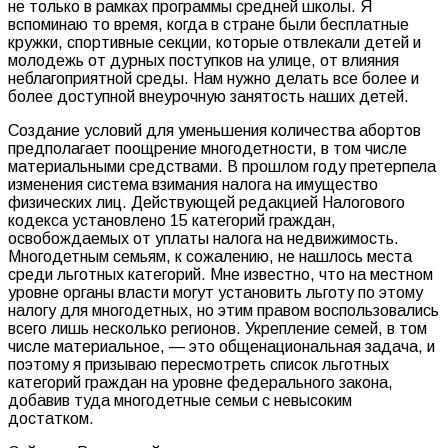
не только в рамках программы средней школы. Я
вспоминаю то время, когда в стране были бесплатные
кружки, спортивные секции, которые отвлекали детей и
молодежь от дурных поступков на улице, от влияния
неблагоприятной среды. Нам нужно делать все более и
более доступной внеурочную занятость наших детей.
Создание условий для уменьшения количества абортов
предполагает поощрение многодетности, в том числе
материальными средствами. В прошлом году претерпела
изменения система взимания налога на имущество
физических лиц. Действующей редакцией Налогового
кодекса установлено 15 категорий граждан,
освобождаемых от уплаты налога на недвижимость.
Многодетным семьям, к сожалению, не нашлось места
среди льготных категорий. Мне известно, что на местном
уровне органы власти могут установить льготу по этому
налогу для многодетных, но этим правом воспользовались
всего лишь несколько регионов. Укрепление семей, в том
числе материальное, — это общенациональная задача, и
поэтому я призываю пересмотреть список льготных
категорий граждан на уровне федерального закона,
добавив туда многодетные семьи с невысоким
достатком.