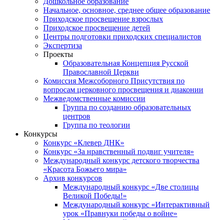
Дошкольное образование
Начальное, основное, среднее общее образование
Приходское просвещение взрослых
Приходское просвещение детей
Центры подготовки приходских специалистов
Экспертиза
Проекты
Образовательная Концепция Русской
Православной Церкви
Комиссия Межсоборного Присутствия по
вопросам церковного просвещения и диаконии
Межведомственные комиссии
Группа по созданию образовательных
центров
Группа по теологии
Конкурсы
Конкурс «Клевер ДНК»
Конкурс «За нравственный подвиг учителя»
Международный конкурс детского творчества
«Красота Божьего мира»
Архив конкурсов
Международный конкурс «Две столицы
Великой Победы!»
Международный конкурс «Интерактивный
урок «Правнуки победы о войне»