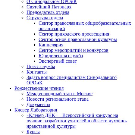
О Синодальном ОРОиК
Святейший Патриарх
Председатель отдела
Структура отдела
Сектор православных общеобразовательных
организаций
Сектор приходского просвещения
Сектор основ православной культуры
Канцелярия
Сектор мероприятий и конкурсов
Юридическая служба
Экспертный совет
Пресс-служба
Контакты
Задать вопрос специалистам Синодального
ОРОиК
Рождественские чтения
Международный этап в Москве
Новости регионального этапа
Документы
Клевер Лаборатория
«Клевер ДНК» – Всероссийский конкурс на
лучшие разработки учителей в области духовно-
нравственной культуры
Курсы