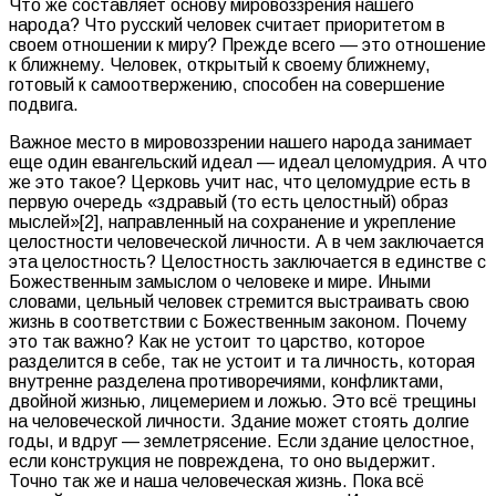
Что же составляет основу мировоззрения нашего
народа? Что русский человек считает приоритетом в
своем отношении к миру? Прежде всего — это отношение
к ближнему. Человек, открытый к своему ближнему,
готовый к самоотвержению, способен на совершение
подвига.
Важное место в мировоззрении нашего народа занимает
еще один евангельский идеал — идеал целомудрия. А что
же это такое? Церковь учит нас, что целомудрие есть в
первую очередь «здравый (то есть целостный) образ
мыслей»[2], направленный на сохранение и укрепление
целостности человеческой личности. А в чем заключается
эта целостность? Целостность заключается в единстве с
Божественным замыслом о человеке и мире. Иными
словами, цельный человек стремится выстраивать свою
жизнь в соответствии с Божественным законом. Почему
это так важно? Как не устоит то царство, которое
разделится в себе, так не устоит и та личность, которая
внутренне разделена противоречиями, конфликтами,
двойной жизнью, лицемерием и ложью. Это всё трещины
на человеческой личности. Здание может стоять долгие
годы, и вдруг — землетрясение. Если здание целостное,
если конструкция не повреждена, то оно выдержит.
Точно так же и наша человеческая жизнь. Пока всё