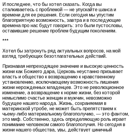
И последнее, что бы хотел сказать. Когда вы
сталкиваетесь с проблемой — не упускайте шанса и
времени для ее решения. Если сегодня мы упустим
благоприятную возможность, завтра и в последующие
времена про нас будут говорить: это были пустословы,
оставившие решение проблем будущим поколениям.
***
Хотел бы затронуть ряд актуальных вопросов, на мой
взгляд требующих безотлагательных действий.
Признавая непреходящее значение и высокую ценность
жизни как Божиего дара, Церковь неустанно призывает
власть и общество к возвращению к нравственному
установлению, исключающему возможность лишения
жизни нерожденных младенцев. Это не революционное
изменение, а возвращение к норме жизни, без которой
немыслимо счастье женщин и мужчин, невозможно
будущее нашего народа. Жизнь, сохраняемая в
материнской утробе, не может быть препятствием к
чьему-либо материальному благополучию, — это фантом,
это миф. Собственно, здесь определяющую роль играет
понимание человеком самого благополучия. Но сегодня в
жизни нашего общества, увы, действует циничный