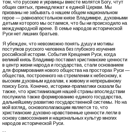
том, что русские и украинцы вместе молятся Богу, чтут
общих святых, принадлежат к единой Церкви. Мы
призваны не забывать о нашем общем национальном
герое — равноапостольном князе Владимире, духовными
детьми которого мы остаемся, что бы ни происходило на
международной арене. В семье народов исторической
Руси нет лишних братьев.
Я убежден, что невозможно понять душу и мотивы
поступков русского человека без глубокого изучения
российской истории. События Крещения Руси, когда
великий князь Владимир поставил христианские ценности
в центр жизни народа и государства, стали основанием
для формирования нового общества на просторах Руси —
общества, построенного на стремлении к небесному, к
высоким духовным идеалам, к живому и непрерывному
поиску Бога. Конечно, историки-прагматики сказали бы
также, что христианизация нашей страны впоследствии
послужила также формированию единого государства,
дальнейшему развитию государственной системы. Но на
мой взгляд, основополагающим является то, что
христианские духовно-нравственные ценности легли в
основу самосознания и национальных культур многих
народов исторической Руси.