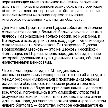
переживающие ныне во взаимоотношениях серьезные
испытания, призваны вопреки всему сохранить братское
общение и единство, проявить стойкость и не позволить
геополитическим жерновам перемолоть нашу
многовековую духовно-культурную общность.
Для меня как Предстоятеля Церкви события на Украине
отзываются в сердце большой болью и печалью, ведь я
являюсь Патриархом не только России, но и Украины, и
Беларуси, и всех других стран, входящих в каноническую
ответственность Московского Патриархата. Русская
Православная Церковь — это не Церковь Российской
Федерации, но Церковь многих народов, объединенных
историей, духовными и культурными истоками, общими
нравственными ценностями.
Что же мы видим сегодня? Мы видим, как с
использованием самых изощренных технологий и средств
между русскими и украинцами с поистине диавольским
искусством обильно сеются семена розни и вражды,
попирается наша общая историческая память, делается
все, чтобы, погрузившись в эту атмосферу страстей и
безумной ненависти, позабыть о том, сколь много значат
для наших народов многовековая история и кровные связи
нашего братства — братства, которое основывается на