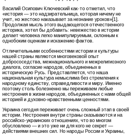
Василий Осипович Ключевский как-то отметил, что
«история — это надзирательница, которая ничему не
учит, но жестоко наказывает за незнание уроков»[1].
Продолжая мысль этого выдающегося отечественного
историка, хотел бы добавить: невежество в истории
делает человека легко манипулируемым, склонным к
однобоким оценкам и искажению фактов.
Отличительными особенностями истории и культуры
нашей страны являются многовековой опыт
добрососедства, межнационального и межрелигиозного
диалога, согласие народов, объединенных в
историческую Русь. Представляется, что наша
национальная культура немыслима без стремления к
народному единству, справедливости и миру. Именно
поэтому столь болезненно мы переживаем любые
нестроения в жизни народов, объединенных с нами общей
историей и духовно-нравственными ценностями.
Украина сегодня переживает очень сложный этап в своей
истории. Нестроения внутри страны сказываются и на
российско-украинских отношениях, что во многом
обусловлено — и это уже ни для кого не секрет —
действиями внешних сил. Но народы России и Украины,