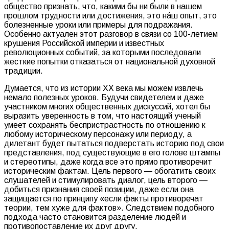
общество признать, что, какими бы ни были в нашем
прошлом трудности или достижения, это нáш опыт, это
болезненные уроки или примеры для подражания.
Особенно актуален этот разговор в связи со 100-летием
крушения Российской империи и известных
революционных событий, за которыми последовали
жесткие попытки отказаться от национальной духовной
традиции.
Думается, что из истории ХХ века мы можем извлечь
немало полезных уроков. Будучи свидетелем и даже
участником многих общественных дискуссий, хотел бы
выразить уверенность в том, что настоящий ученый
умеет сохранять беспристрастность по отношению к
любому историческому персонажу или периоду, а
дилетант будет пытаться подверстать историю под свои
представления, под существующие в его голове штампы
и стереотипы, даже когда все это прямо противоречит
историческим фактам. Цель первого — обогатить своих
слушателей и стимулировать диалог, цель второго —
добиться признания своей позиции, даже если она
защищается по принципу «если факты противоречат
теории, тем хуже для фактов». Следствием подобного
подхода часто становится разделение людей и
противопоставление их друг другу.