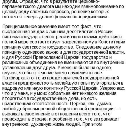
другим. Отрадно, что в результате церковно-
парламентского диалога мы находим взаимопонимание по
целому ряду сложных вопросов, решение которых
остается теперь делом формально-юридическим.
Принципиальное значение имеет тот факт, что
выстроенная за два с лишним десятилетия в России
система государственно-религиозного взаимодействия в
полной мере соответствует закрепленному в Конституции
принципу светскости государства. Следование данному
принципу одинаково важно и для государственной власти,
и для Русской Православной Церкви: государство и
религиозные объединения не вмешиваются во внутренние
установления друг друга. У меня не было ни одного
случая, чтобы в течение моего служения в сане
Патриарха кто-то из представителей государственной
власти предпринял хоть малейшую попытку вторгаться в
кадровую или иную политику Русской Церкви. Уверяю вас,
что и у меня, и у моих собратьев нет никакого желания
вторгаться в государственные дела, но есть
нравственная ответственность Церкви, как, думаю,
любой добронамеренной общественной организации, —
выражать свое мнение в отношении всего того, что
происходит в стране, и особенно того, что затрагивает
внутреннюю, духовную жизнь людей. При этом