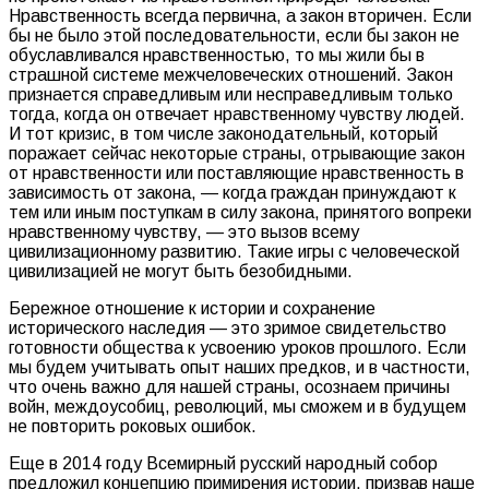
Нравственность всегда первична, а закон вторичен. Если
бы не было этой последовательности, если бы закон не
обуславливался нравственностью, то мы жили бы в
страшной системе межчеловеческих отношений. Закон
признается справедливым или несправедливым только
тогда, когда он отвечает нравственному чувству людей.
И тот кризис, в том числе законодательный, который
поражает сейчас некоторые страны, отрывающие закон
от нравственности или поставляющие нравственность в
зависимость от закона, — когда граждан принуждают к
тем или иным поступкам в силу закона, принятого вопреки
нравственному чувству, — это вызов всему
цивилизационному развитию. Такие игры с человеческой
цивилизацией не могут быть безобидными.
Бережное отношение к истории и сохранение
исторического наследия — это зримое свидетельство
готовности общества к усвоению уроков прошлого. Если
мы будем учитывать опыт наших предков, и в частности,
что очень важно для нашей страны, осознаем причины
войн, междоусобиц, революций, мы сможем и в будущем
не повторить роковых ошибок.
Еще в 2014 году Всемирный русский народный собор
предложил концепцию примирения истории, призвав наше