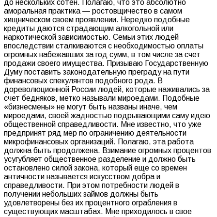
до нескольких сотен. Полагаю, что это абсолютно
аморальная практика — ростовщичество в самом
хищническом своем проявлении. Нередко подобные
кредиты даются страдающим алкогольной или
наркотической зависимостью. Семьи этих людей
впоследствии сталкиваются с необходимостью оплаты
огромных набежавших за год сумм, в том числе за счет
продажи своего имущества. Призываю Государственную
Думу поставить законодательную преграду на пути
финансовых спекулянтов подобного рода. В
дореволюционной России людей, которые наживались за
счет бедняков, метко называли мироедами. Подобные
«бизнесмены» не могут быть названы иначе, чем
мироедами, своей жадностью подрывающими саму идею
общественной справедливости. Мне известно, что уже
предпринят ряд мер по ограничению деятельности
микрофинансовых организаций. Полагаю, эта работа
должна быть продолжена. Взимание огромных процентов
усугубляет общественное разделение и должно быть
остановлено силой закона, который еще со времен
античности называется искусством добра и
справедливости. При этом потребности людей в
получении небольших займов должны быть
удовлетворены без их процентного ограбления в
существующих масштабах. Мне приходилось в свое