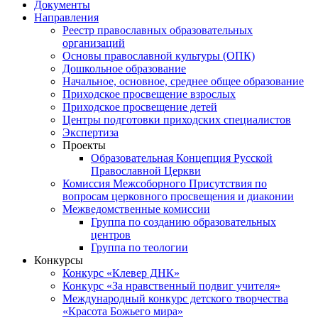
Документы
Направления
Реестр православных образовательных
организаций
Основы православной культуры (ОПК)
Дошкольное образование
Начальное, основное, среднее общее образование
Приходское просвещение взрослых
Приходское просвещение детей
Центры подготовки приходских специалистов
Экспертиза
Проекты
Образовательная Концепция Русской
Православной Церкви
Комиссия Межсоборного Присутствия по
вопросам церковного просвещения и диаконии
Межведомственные комиссии
Группа по созданию образовательных
центров
Группа по теологии
Конкурсы
Конкурс «Клевер ДНК»
Конкурс «За нравственный подвиг учителя»
Международный конкурс детского творчества
«Красота Божьего мира»