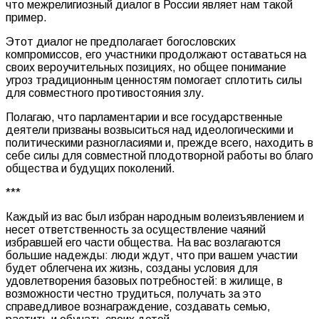
что межрелигиозный диалог в России являет нам такой
пример.
Этот диалог не предполагает богословских
компромиссов, его участники продолжают оставаться на
своих вероучительных позициях, но общее понимание
угроз традиционным ценностям помогает сплотить силы
для совместного противостояния злу.
Полагаю, что парламентарии и все государственные
деятели призваны возвыситься над идеологическими и
политическими разногласиями и, прежде всего, находить в
себе силы для совместной плодотворной работы во благо
общества и будущих поколений.
***
Каждый из вас был избран народным волеизъявлением и
несет ответственность за осуществление чаяний
избравшей его части общества. На вас возлагаются
большие надежды: люди ждут, что при вашем участии
будет облегчена их жизнь, созданы условия для
удовлетворения базовых потребностей: в жилище, в
возможности честно трудиться, получать за это
справедливое вознаграждение, создавать семью,