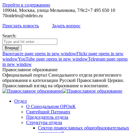
Перейти к содержанию
109044, Москва, улица Мельникова, 7/9с2
+7 495 650 10
70
otdelro@otdelro.ru
Прислать новость
Задать вопрос
Search:
Вконтакте page opens in new window
Flickr page opens in new
window
YouTube page opens in new window
Telegram page opens
in new window
Православное образование
Официальный портал Синодального отдела религиозного
образования и катехизации Русской Православной Церкви.
Православный взгляд на образование и воспитание.
Отдел
О Синодальном ОРОиК
Святейший Патриарх
Председатель отдела
Структура отдела
Сектор православных общеобразовательных