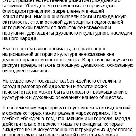
Это отражает естественное развитие гражданского
сознания. Убежден, что во многом это происходит
благодаря принципам, закрепленным в нашей
Конституции. Именно они вызвали к жизни гражданскую
активность, стали основой для защиты национальной
исторической памяти от попыток ее искажения и
поругания, для защиты духовного и культурного наследия
нашего народа.
Вместе с тем важно понимать, что разговор о
национальной истории и культуре невозможен вне
духовно-нравственного контекста. В противном случае он
рискует превратиться в сплошную демагогию, основанную
на подмене смыслов.
Не существует государства без идейного стержня, и
сегодня разговор об идеологии и политических
приоритетах не может быть оторван от размышлений о
культурных и духовных основаниях нашего общества.
В современном мире присутствует множество идеологий,
в основе которых лежат разные мировоззрения. Но я
глубоко убежден в том, что чаяниям и интересам народа
действительно отвечают лишь те принципы, которые
зиждутся не на искусственно конструируемых идеологиях,
но проистекают из нравственной природы человека.