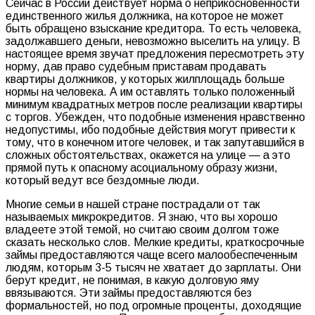
Сейчас в России действует норма о неприкосновенности
единственного жилья должника, на которое не может
быть обращено взыскание кредитора. То есть человека,
задолжавшего деньги, невозможно выселить на улицу. В
настоящее время звучат предложения пересмотреть эту
норму, дав право судебным приставам продавать
квартиры должников, у которых жилплощадь больше
нормы на человека. А им оставлять только положенный
минимум квадратных метров после реализации квартиры
с торгов. Убежден, что подобные изменения нравственно
недопустимы, ибо подобные действия могут привести к
тому, что в конечном итоге человек, и так запутавшийся в
сложных обстоятельствах, окажется на улице — а это
прямой путь к опасному асоциальному образу жизни,
который ведут все бездомные люди.
Многие семьи в нашей стране пострадали от так
называемых микрокредитов. Я знаю, что вы хорошо
владеете этой темой, но считаю своим долгом тоже
сказать несколько слов. Мелкие кредиты, краткосрочные
займы предоставляются чаще всего малообеспеченным
людям, которым 3-5 тысяч не хватает до зарплаты. Они
берут кредит, не понимая, в какую долговую яму
ввязываются. Эти займы предоставляются без
формальностей, но под огромные проценты, доходящие