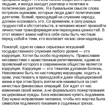
людьми, и иногда заходит разговор о политике и
политических деятелях. Я в буквальном смысле слова
потрясен оценками, которые люди дают политическим
деятелям. Всякий, приходящий на служение народу,
должен осознавать это. Со временем, в силу разных
трудностей и обстоятельств, в человеке может произойти
личностная трансформация или переоценка ценностей. В
этот момент важно найти в себе силы быть честным
перед собой и теми, кто возлагает на вас свои надежды.
Пожалуй, одно из самых серьезных искушений
государственного служения любого уровня — это
коррупция. Хотел бы особо подчеркнуть: Православие
несовместимо с нравственным релятивизмом, одним из
проявлений которого в современном обществе является
коррупция. Коррупция — это тяжелая духовная болезнь.
Невозможно быть по-настоящему верующим, ходить в
храм, участвовать в приходской и даже общецерковной
жизни и при этом брать взятки или наживаться за счет
нечестных финансовых операций. Бог ждет от нас
изменения своей жизни, а не формального пожертвования
на церковные нужды. Бога невозможно купить подаянием.
Ему нужно исправление человека, чтобы его жертва была
символом подлинного покаяния в содеянных грехах.