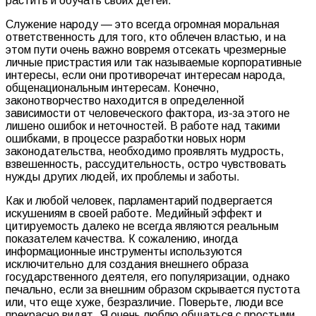
растить и обучать своих детей.
Служение народу — это всегда огромная моральная
ответственность для того, кто облечен властью, и на
этом пути очень важно вовремя отсекать чрезмерные
личные пристрастия или так называемые корпоративные
интересы, если они противоречат интересам народа,
общенациональным интересам. Конечно,
законотворчество находится в определенной
зависимости от человеческого фактора, из-за этого не
лишено ошибок и неточностей. В работе над такими
ошибками, в процессе разработки новых норм
законодательства, необходимо проявлять мудрость,
взвешенность, рассудительность, остро чувствовать
нужды других людей, их проблемы и заботы.
Как и любой человек, парламентарий подвергается
искушениям в своей работе. Медийный эффект и
цитируемость далеко не всегда являются реальным
показателем качества. К сожалению, иногда
информационные инструменты используются
исключительно для создания внешнего образа
государственного деятеля, его популяризации, однако
печально, если за внешним образом скрывается пустота
или, что еще хуже, безразличие. Поверьте, люди все
прекрасно видят. Я очень люблю общаться с простыми