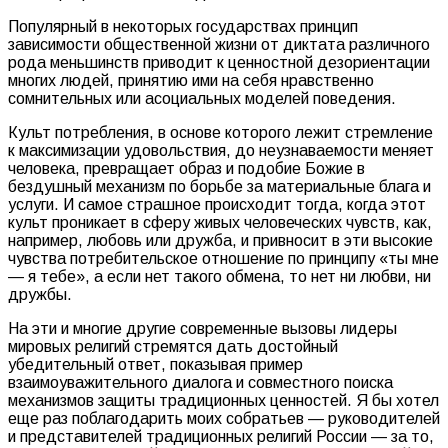
Популярный в некоторых государствах принцип
зависимости общественной жизни от диктата различного
рода меньшинств приводит к ценностной дезориентации
многих людей, принятию ими на себя нравственно
сомнительных или асоциальных моделей поведения.
Культ потребления, в основе которого лежит стремление
к максимизации удовольствия, до неузнаваемости меняет
человека, превращает образ и подобие Божие в
бездушный механизм по борьбе за материальные блага и
услуги. И самое страшное происходит тогда, когда этот
культ проникает в сферу живых человеческих чувств, как,
например, любовь или дружба, и привносит в эти высокие
чувства потребительское отношение по принципу «ты мне
— я тебе», а если нет такого обмена, то нет ни любви, ни
дружбы.
На эти и многие другие современные вызовы лидеры
мировых религий стремятся дать достойный
убедительный ответ, показывая пример
взаимоуважительного диалога и совместного поиска
механизмов защиты традиционных ценностей. Я бы хотел
еще раз поблагодарить моих собратьев — руководителей
и представителей традиционных религий России — за то,