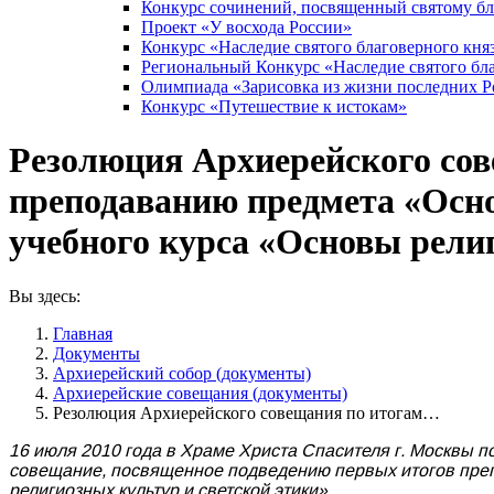
Конкурс сочинений, посвященный святому б
Проект «У восхода России»
Конкурс «Наследие святого благоверного кня
Региональный Конкурс «Наследие святого бла
Олимпиада «Зарисовка из жизни последних 
Конкурс «Путешествие к истокам»
Резолюция Архиерейского сов
преподаванию предмета «Осн
учебного курса «Основы рели
Вы здесь:
Главная
Документы
Архиерейский собор (документы)
Архиерейские совещания (документы)
Резолюция Архиерейского совещания по итогам…
16 июля 2010 года в Храме Христа Спасителя г. Москвы 
совещание, посвященное подведению первых итогов преп
религиозных культур и светской этики».