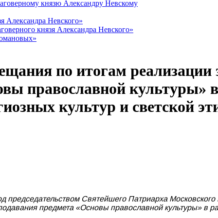
лаговерному князю Александру Невскому
зя Александра Невского»
говерного князя Александра Невского»
Романовых»
ещания по итогам реализации 
овы православной культуры» в
гиозных культур и светской эт
под председательством Святейшего Патриарха Московского 
одавания предмета «Основы православной культуры» в ра