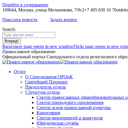
Перейти к содержанию
109044, Москва, улица Мельникова, 7/9с2
+7 495 650 10 70
otdelr
Прислать новость
Задать вопрос
Search:
Вконтакте page opens in new window
Flickr page opens in new wi
Православное образование
Официальный портал Синодального отдела религиозного образ
Отдел
О Синодальном ОРОиК
Святейший Патриарх
Председатель отдела
Структура отдела
Сектор православных общеобразовательных 
Сектор приходского просвещения
Сектор основ православной культуры
Канцелярия
Сектор мероприятий и конкурсов
Юридическая служба