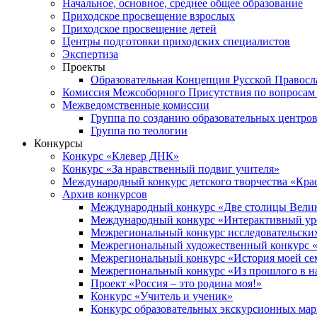
Начальное, основное, среднее общее образование
Приходское просвещение взрослых
Приходское просвещение детей
Центры подготовки приходских специалистов
Экспертиза
Проекты
Образовательная Концепция Русской Правос
Комиссия Межсоборного Присутствия по вопросам 
Межведомственные комиссии
Группа по созданию образовательных центро
Группа по теологии
Конкурсы
Конкурс «Клевер ДНК»
Конкурс «За нравственный подвиг учителя»
Международный конкурс детского творчества «Кра
Архив конкурсов
Международный конкурс «Две столицы Вели
Международный конкурс «Интерактивный уро
Межрегиональный конкурс исследовательских
Межрегиональный художественный конкурс «
Межрегиональный конкурс «История моей сем
Межрегиональный конкурс «Из прошлого в н
Проект «Россия – это родина моя!»
Конкурс «Учитель и ученик»
Конкурс образовательных экскурсионных ма