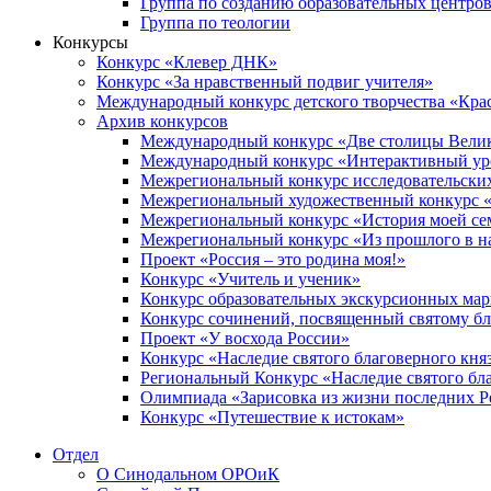
Группа по созданию образовательных центро
Группа по теологии
Конкурсы
Конкурс «Клевер ДНК»
Конкурс «За нравственный подвиг учителя»
Международный конкурс детского творчества «Кра
Архив конкурсов
Международный конкурс «Две столицы Вели
Международный конкурс «Интерактивный уро
Межрегиональный конкурс исследовательских
Межрегиональный художественный конкурс «
Межрегиональный конкурс «История моей сем
Межрегиональный конкурс «Из прошлого в н
Проект «Россия – это родина моя!»
Конкурс «Учитель и ученик»
Конкурс образовательных экскурсионных ма
Конкурс сочинений, посвященный святому б
Проект «У восхода России»
Конкурс «Наследие святого благоверного кня
Региональный Конкурс «Наследие святого бла
Олимпиада «Зарисовка из жизни последних 
Конкурс «Путешествие к истокам»
Отдел
О Синодальном ОРОиК