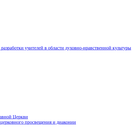
разработки учителей в области духовно-нравственной культуры
лавной Церкви
церковного просвещения и диаконии