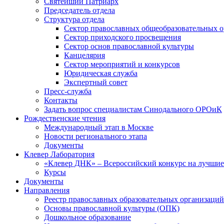
Святейший Патриарх
Председатель отдела
Структура отдела
Сектор православных общеобразовательных 
Сектор приходского просвещения
Сектор основ православной культуры
Канцелярия
Сектор мероприятий и конкурсов
Юридическая служба
Экспертный совет
Пресс-служба
Контакты
Задать вопрос специалистам Синодального ОРОиК
Рождественские чтения
Международный этап в Москве
Новости регионального этапа
Документы
Клевер Лаборатория
«Клевер ДНК» – Всероссийский конкурс на лучшие 
Курсы
Документы
Направления
Реестр православных образовательных организаций
Основы православной культуры (ОПК)
Дошкольное образование