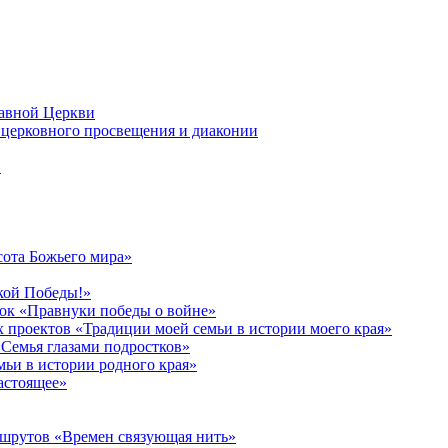
лавной Церкви
церковного просвещения и диаконии
в
сота Божьего мира»
кой Победы!»
к «Правнуки победы о войне»
 проектов «Традиции моей семьи в истории моего края»
Семья глазами подростков»
ьи в истории родного края»
астоящее»
ршрутов «Времен связующая нить»