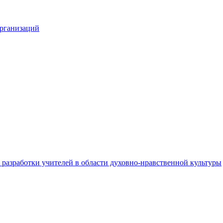
организаций
разработки учителей в области духовно-нравственной культуры