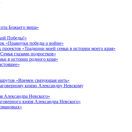
в
сота Божьего мира»
кой Победы!»
к «Правнуки победы о войне»
 проектов «Традиции моей семьи в истории моего края»
Семья глазами подростков»
ьи в истории родного края»
астоящее»
ршрутов «Времен связующая нить»
лаговерному князю Александру Невскому
зя Александра Невского»
говерного князя Александра Невского»
Романовых»