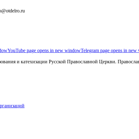
o@otdelro.ru
ndow
YouTube page opens in new window
Telegram page opens in new
ования и катехизации Русской Православной Церкви. Православ
организаций