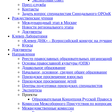
Экспертный совет
Пресс-служба
Контакты
Задать вопрос специалистам Синодального ОРОиК
Рождественские чтения
Международный этап в Москве
Новости регионального этапа
Документы
Клевер Лаборатория
«Клевер ДНК» – Всероссийский конкурс на лучшие 
Курсы
Документы
Направления
Реестр православных образовательных организаций
Основы православной культуры (ОПК)
Дошкольное образование
Начальное, основное, среднее общее образование
Приходское просвещение взрослых
Приходское просвещение детей
Центры подготовки приходских специалистов
Экспертиза
Проекты
Образовательная Концепция Русской Правос
Комиссия Межсоборного Присутствия по вопросам 
Межведомственные комиссии