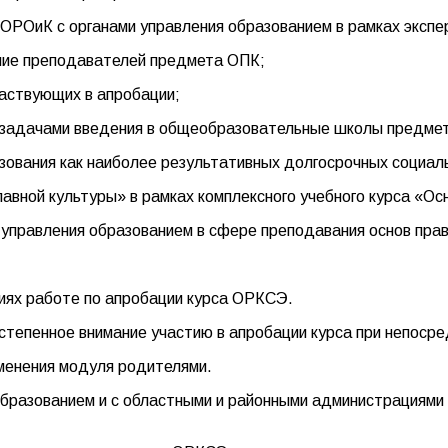
ОРОиК с органами управления образованием в рамках экспе
ание преподавателей предмета ОПК;
частвующих в апробации;
 задачами введения в общеобразовательные школы предмета
зования как наиболее результативных долгосрочных социал
вной культуры» в рамках комплексного учебного курса «Осно
 управления образованием в сфере преподавания основ пра
иях работе по апробации курса ОРКСЭ.
степенное внимание участию в апробации курса при непос
зменения модуля родителями.
образованием и с областными и районными администрациями к