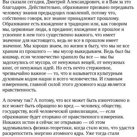
Вы сказали сегодня, Дмитрий Александрович, и я Вам за это
благодарен. Действительно, образование призвано передавать
человеку знания предыдущих поколений, потому что,
собственно говоря, все знание принадлежит прошлому.
Образование есть вхождение в традицию или, как говорим
мы, церковные люди, в предание; вхождение в прошлое и
усвоение в нем того существенно важного, что имеет
значение для настоящего, ведь не все в прошлом имеет
значение. Мы хорошо знаем, по жизни в быту, что мы не все
храним из прошлого — мы мусор выкидываем. Ведь был бы
кошмар, если человечество хранило бы все — мы бы
задохнулись от мусора, от ненужных вещей, от ненужных
книг, от ненужных идей. Но есть нечто стержневое,
чрезвычайно важное — то, что и называется культурным
духовным кодом нации и всего человечества. И главным
измерением, главной силой этого духовного кода является
нравственность.
А почему так? А потому, что все может быть изничтожено и
все может быть обращено во вред — человеку, обществу,
государству, всей человеческой цивилизации, — если
образование будет оторвано от нравственного измерения.
Никаких истин я сейчас не открываю — об этом
задумывались физики-теоретики, когда стало ясно, что удастся
раскрепостить энергию атомного ядра. Уже тогда стали