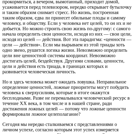
прокормиться, а вечером, вымотанный, приходит домой,
усаживается перед телевизором, нередко открывает бутылочку
и таким образом снимает стресс. Но жизнь, построенная
таким образом, едва ли принесет обильные плоды и самому
человеку, и обществу. Если у человека нет целей, то он их и не
добьется. Но можно строить свою жизнь по-другому: с самого
начала определить свои ценности, исходя из них — свои цели,
исходя из целей — действия. Вот эта парадигма: «ценности —
цели — действия». Если мы вырываем из этой триады хоть
одно звено, рушится логика жизни. Невозможно определить
цели вне ценностной системы координат. Невозможно
достигать целей, бездействуя. Другими словами, ценности,
цели и действия есть триада, в границах которых и
развивается человеческая личность.
Но и здесь человека может ожидать ловушка. Неправильное
определение ценностей, ложные приоритеты могут побудить
человека к сверхусилиям, которые в итоге окажутся
бесплодными. Разве не перемалывался человеческий ресурс в
течение XX века, в том числе и в нашей стране, ради
достижения ложных целей — потому что ложные ценности
формировали ложное целеполагание?
Сегодня мы нередко сталкиваемся с представлениями о
личном успехе, согласно которым этот успех измеряется