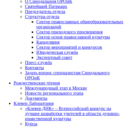
О Синодальном ОРОиК
Святейший Патриарх
Председатель отдела
Структура отдела
Сектор православных общеобразовательных
организаций
Сектор приходского просвещения
Сектор основ православной культуры
Канцелярия
Сектор мероприятий и конкурсов
Юридическая служба
Экспертный совет
Пресс-служба
Контакты
Задать вопрос специалистам Синодального
ОРОиК
Рождественские чтения
Международный этап в Москве
Новости регионального этапа
Документы
Клевер Лаборатория
«Клевер ДНК» – Всероссийский конкурс на
лучшие разработки учителей в области духовно-
нравственной культуры
Курсы