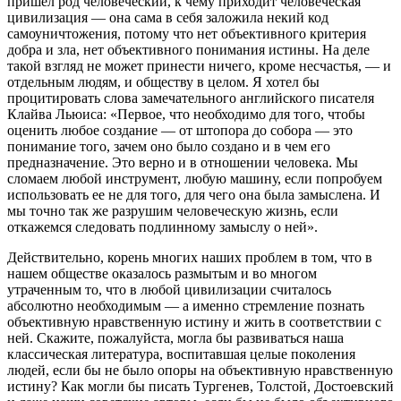
пришел род человеческий, к чему приходит человеческая
цивилизация — она сама в себя заложила некий код
самоуничтожения, потому что нет объективного критерия
добра и зла, нет объективного понимания истины. На деле
такой взгляд не может принести ничего, кроме несчастья, — и
отдельным людям, и обществу в целом. Я хотел бы
процитировать слова замечательного английского писателя
Клайва Льюиса: «Первое, что необходимо для того, чтобы
оценить любое создание — от штопора до собора — это
понимание того, зачем оно было создано и в чем его
предназначение. Это верно и в отношении человека. Мы
сломаем любой инструмент, любую машину, если попробуем
использовать ее не для того, для чего она была замыслена. И
мы точно так же разрушим человеческую жизнь, если
откажемся следовать подлинному замыслу о ней».
Действительно, корень многих наших проблем в том, что в
нашем обществе оказалось размытым и во многом
утраченным то, что в любой цивилизации считалось
абсолютно необходимым — а именно стремление познать
объективную нравственную истину и жить в соответствии с
ней. Скажите, пожалуйста, могла бы развиваться наша
классическая литература, воспитавшая целые поколения
людей, если бы не было опоры на объективную нравственную
истину? Как могли бы писать Тургенев, Толстой, Достоевский