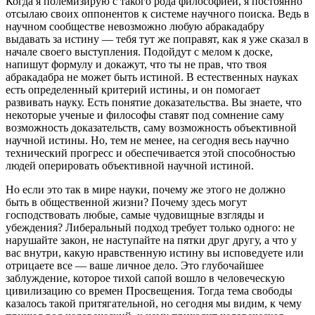
Когда я полемизирую с такого рода философией, я постоянно
отсылаю своих оппонентов к системе научного поиска. Ведь в
научном сообществе невозможно любую абракадабру
выдавать за истину — тебя тут же поправят, как я уже сказал в
начале своего выступления. Подойдут с мелом к доске,
напишут формулу и докажут, что ты не прав, что твоя
абракадабра не может быть истиной. В естественных науках
есть определенный критерий истины, и он помогает
развивать науку. Есть понятие доказательства. Вы знаете, что
некоторые ученые и философы ставят под сомнение саму
возможность доказательств, саму возможность объективной
научной истины. Но, тем не менее, на сегодня весь научно
технический прогресс и обеспечивается этой способностью
людей оперировать объективной научной истиной.
Но если это так в мире науки, почему же этого не должно
быть в общественной жизни? Почему здесь могут
господствовать любые, самые чудовищные взгляды и
убеждения? Либеральный подход требует только одного: не
нарушайте закон, не наступайте на пятки друг другу, а что у
вас внутри, какую нравственную истину вы исповедуете или
отрицаете все — ваше личное дело. Это глубочайшее
заблуждение, которое тихой сапой вошло в человеческую
цивилизацию со времен Просвещения. Тогда тема свободы
казалось такой притягательной, но сегодня мы видим, к чему