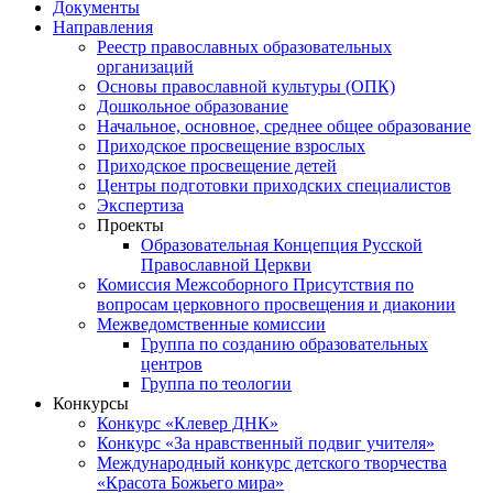
Документы
Направления
Реестр православных образовательных
организаций
Основы православной культуры (ОПК)
Дошкольное образование
Начальное, основное, среднее общее образование
Приходское просвещение взрослых
Приходское просвещение детей
Центры подготовки приходских специалистов
Экспертиза
Проекты
Образовательная Концепция Русской
Православной Церкви
Комиссия Межсоборного Присутствия по
вопросам церковного просвещения и диаконии
Межведомственные комиссии
Группа по созданию образовательных
центров
Группа по теологии
Конкурсы
Конкурс «Клевер ДНК»
Конкурс «За нравственный подвиг учителя»
Международный конкурс детского творчества
«Красота Божьего мира»