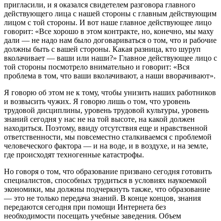
пригласили, и я оказался свидетелем разговора главного
действующего лица с нашей стороны с главным действующим
лицом с той стороны. И вот наше главное действующее лицо
говорит: «Все хорошо в этом контракте, но, конечно, мы маху
дали — не надо нам было договариваться о том, что и рабочие
должны быть с вашей стороны. Какая разница, кто шуруп
вколачивает — ваши или наши?» Главное действующее лицо с
той стороны посмотрело внимательно и говорит: «Вся
проблема в том, что ваши вколачивают, а наши вворачивают».
Я говорю об этом не к тому, чтобы унизить наших работников
и возвысить чужих. Я говорю лишь о том, что уровень
трудовой дисциплины, уровень трудовой культуры, уровень
знаний сегодня у нас не на той высоте, на какой должен
находиться. Поэтому, ввиду отсутствия еще и нравственной
ответственности, мы повсеместно сталкиваемся с проблемой
человеческого фактора — и на воде, и в воздухе, и на земле,
где происходят техногенные катастрофы.
Но говоря о том, что образование призвано сегодня готовить
специалистов, способных трудиться в условиях наукоемкой
экономики, мы должны подчеркнуть также, что образование
— это не только передача знаний. В конце концов, знания
передаются сегодня при помощи Интернета без
необходимости посещать учебные заведения. Объем