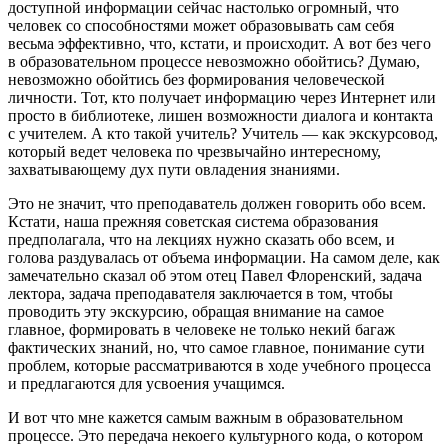
доступной информации сейчас настолько огромный, что
человек со способностями может образовывать сам себя
весьма эффективно, что, кстати, и происходит. А вот без чего
в образовательном процессе невозможно обойтись? Думаю,
невозможно обойтись без формирования человеческой
личности. Тот, кто получает информацию через Интернет или
просто в библиотеке, лишен возможности диалога и контакта
с учителем. А кто такой учитель? Учитель — как экскурсовод,
который ведет человека по чрезвычайно интересному,
захватывающему дух пути овладения знаниями.
Это не значит, что преподаватель должен говорить обо всем.
Кстати, наша прежняя советская система образования
предполагала, что на лекциях нужно сказать обо всем, и
голова раздувалась от объема информации. На самом деле, как
замечательно сказал об этом отец Павел Флоренский, задача
лектора, задача преподавателя заключается в том, чтобы
проводить эту экскурсию, обращая внимание на самое
главное, формировать в человеке не только некий багаж
фактических знаний, но, что самое главное, понимание сути
проблем, которые рассматриваются в ходе учебного процесса
и предлагаются для усвоения учащимся.
И вот что мне кажется самым важным в образовательном
процессе. Это передача некоего культурного кода, о котором