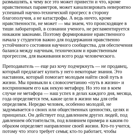
размышлять, к чему все это может привести и что, кроме
нравственных параметров, может канализировать невероятно
успешный научно-технический прогресс в сторону
благополучия, а не катастрофы. А ведь ничто, кроме
нравственности, не может — мы знаем, что происходящее в
тиши лабораторий, в сознании ученого, не регламентируется
никаким законами. Поэтому формирование нравственного
начала у студентов важно для поддержания нравственно
устойчивого состояния научного сообщества, для обеспечения
баланса между научным, техническим и нравственным
прогрессом, для выживания всего рода человеческого.
Преподаватель — еще раз хочу подчеркнуть — не продавец,
который предлагает купить у него некоторые знания. Это
наставник, который помогает молодым найти свой путь в
жизни. Мы привыкли к словосочетанию «путь в жизни» и
воспринимаем его как некую метафору. Но это ни в коем
случае не метафора — наш успех в делах каждого дня, месяца,
года определяется тем, какие цели в жизни мы для себя
определяем. Нередко человек, особенно молодой, не
задумывается о своих или общественных ценностях, целях и
принципах. Он действует под давлением других людей, под
давлением обстоятельств, под влиянием примера и каким-то
образом определяет направление своей жизни. Кто-то учится,
потому что этого требует семья; кто-то работает, чтобы