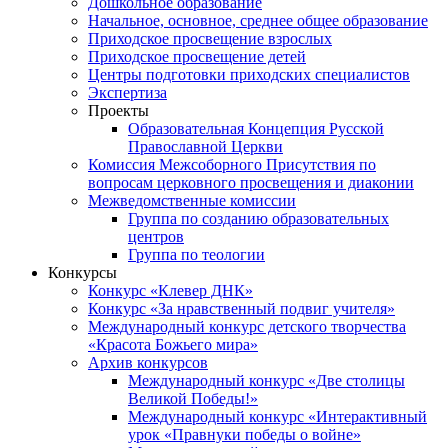
Дошкольное образование
Начальное, основное, среднее общее образование
Приходское просвещение взрослых
Приходское просвещение детей
Центры подготовки приходских специалистов
Экспертиза
Проекты
Образовательная Концепция Русской
Православной Церкви
Комиссия Межсоборного Присутствия по
вопросам церковного просвещения и диаконии
Межведомственные комиссии
Группа по созданию образовательных
центров
Группа по теологии
Конкурсы
Конкурс «Клевер ДНК»
Конкурс «За нравственный подвиг учителя»
Международный конкурс детского творчества
«Красота Божьего мира»
Архив конкурсов
Международный конкурс «Две столицы
Великой Победы!»
Международный конкурс «Интерактивный
урок «Правнуки победы о войне»