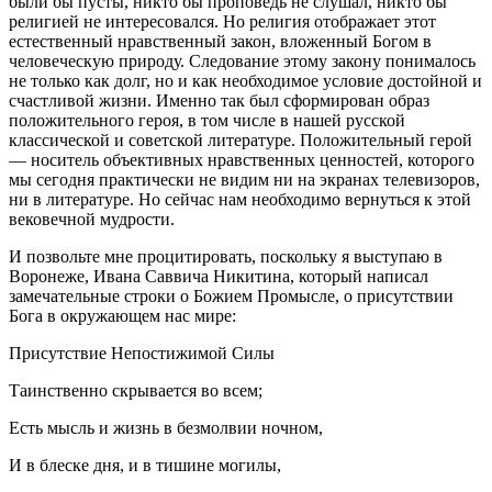
были бы пусты, никто бы проповедь не слушал, никто бы
религией не интересовался. Но религия отображает этот
естественный нравственный закон, вложенный Богом в
человеческую природу. Следование этому закону понималось
не только как долг, но и как необходимое условие достойной и
счастливой жизни. Именно так был сформирован образ
положительного героя, в том числе в нашей русской
классической и советской литературе. Положительный герой
— носитель объективных нравственных ценностей, которого
мы сегодня практически не видим ни на экранах телевизоров,
ни в литературе. Но сейчас нам необходимо вернуться к этой
вековечной мудрости.
И позвольте мне процитировать, поскольку я выступаю в
Воронеже, Ивана Саввича Никитина, который написал
замечательные строки о Божием Промысле, о присутствии
Бога в окружающем нас мире:
Присутствие Непостижимой Силы
Таинственно скрывается во всем;
Есть мысль и жизнь в безмолвии ночном,
И в блеске дня, и в тишине могилы,