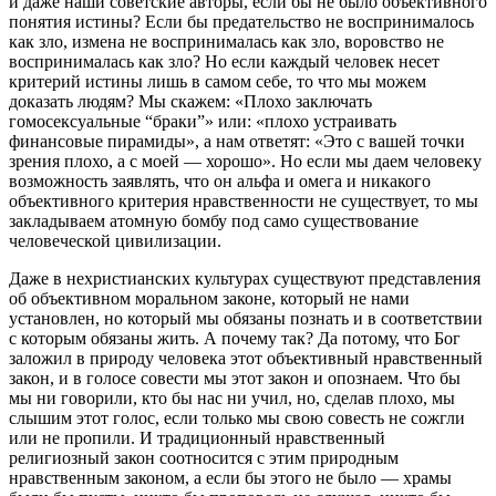
и даже наши советские авторы, если бы не было объективного
понятия истины? Если бы предательство не воспринималось
как зло, измена не воспринималась как зло, воровство не
воспринималась как зло? Но если каждый человек несет
критерий истины лишь в самом себе, то что мы можем
доказать людям? Мы скажем: «Плохо заключать
гомосексуальные “браки”» или: «плохо устраивать
финансовые пирамиды», а нам ответят: «Это с вашей точки
зрения плохо, а с моей — хорошо». Но если мы даем человеку
возможность заявлять, что он альфа и омега и никакого
объективного критерия нравственности не существует, то мы
закладываем атомную бомбу под само существование
человеческой цивилизации.
Даже в нехристианских культурах существуют представления
об объективном моральном законе, который не нами
установлен, но который мы обязаны познать и в соответствии
с которым обязаны жить. А почему так? Да потому, что Бог
заложил в природу человека этот объективный нравственный
закон, и в голосе совести мы этот закон и опознаем. Что бы
мы ни говорили, кто бы нас ни учил, но, сделав плохо, мы
слышим этот голос, если только мы свою совесть не сожгли
или не пропили. И традиционный нравственный
религиозный закон соотносится с этим природным
нравственным законом, а если бы этого не было — храмы