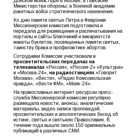
Донском монастыре в Москве, в Пансионе
Министерства обороны; в Военной академии
ракетных войск стратегического назначения.
Ко дню памяти святых Петра и Февронии
Миссионерская комиссия подготовила и
передала для размещения и распечатывания на
порталы и сайты благочиний и викариатств
макеты буклетов, посвященных памяти святых,
таинству брака и профилактике абортов.
Сотрудники Комиссии участвовали в
просветительских передачах на
телеканалах
«Россия», «Россия-2» «Культура»
и «Москва-24»,
на радиостанциях
«Говорит
Москва», «Вести», «Радио Комсомольская
правда», «Вести ФМ», «Маяк-24».
На православных интернет-ресурсах пресс-
служба Миссионерской комиссии регулярно
размещала новости, анонсы, аналитические
материалы, видео записи проповедей,
просветительских и апологетических бесед об
истине, святых и святынях Православия. В
течение года вышло около 150 оригинальных
публикаций в различных СМИ.