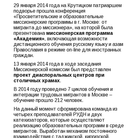
29 января 2014 года на Крутицком патриаршем
подворье прошла конференция
«Просветительские и образовательные
миссионерские программы в г. Москве: от
мигранта до миссионера», на которой была
презентована
миссионерская программа
«Академия»
, включающая возможности
дистанционного обучения русскому языку и азам
Православия в режиме on-line для иностранных
граждан.
13 января 2014 года в ходе заседания
Миссионерской комиссии был представлен
проект диаспоральных центров при
столичных храмах
.
В 2014 году проведено 7 циклов обучения и
интеграции трудовых мигрантов в Москве –
обучение прошло 212 человек.
На данный момент сформирована команда из
четырех преподавателей РУДН и двух
катехизаторов, которые осуществляют
реализацию образовательных программ в среде
мигрантов. Выработан механизм постоянного
взаимодействия с таджикской, киргизской,