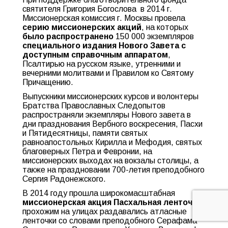
святителя Григория Богослова в 2014 г.
Миссионерская комиссия г. Москвы провела
серию миссионерских акций
, на которых
было распространено
150 000 экземпляров
специального издания
Нового Завета
с
доступным справочным аппаратом
,
Псалтирью на русском языке, утренними и
вечерними молитвами и Правилом ко Святому
Причащению.
Выпускники миссионерских курсов и волонтеры
Братства Православных Следопытов
распространяли экземпляры Нового завета в
дни празднования Вербного воскресения, Пасхи
и Пятидесятницы, памяти святых
равноапостольных Кирилла и Мефодия, святых
благоверных Петра и Февронии, на
миссионерских выходах на вокзалы столицы, а
также на праздновании 700-летия преподобного
Сергия Радонежского.
В 2014 году прошла широкомасштабная
миссионерская акция Пасхальная ленточка
:
прохожим на улицах раздавались атласные
ленточки со словами преподобного Серафама