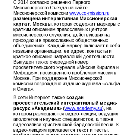
С 2014 согласно решению Первого
Миссионерского Съезда на сайте
Миссионерской комиссии
www.co-mission.ru
размещена интерактивная Миссионерская
карта г. Москвы
, которая содержит маркеры с
кратким описанием православных центров
миссионерского служения, действующих на
приходах и в православных общественных
объединениях. Каждый маркер включает в себя
название организации, ее адрес, контакты и
краткое описание направлений деятельности.
Выпущен также очередной номер
просветительского журнала «Миссия Кирилла и
Мефодия», посвященного проблемам миссии в
Москве. При поддержке Миссионерской
комиссии возрождено издание журнала «Альфа
и Омега».
В сети Интернет также
создан
просветительский интерактивный медиа-
ресурс «Академия»
(
www.academy.su
), на
котором размещаются видео-лекции, ведущих
апологетов и научных специалистов, а также
видеозаписи христианской бардовской песни. К
видео-лекциям прилагается текст и тесты,