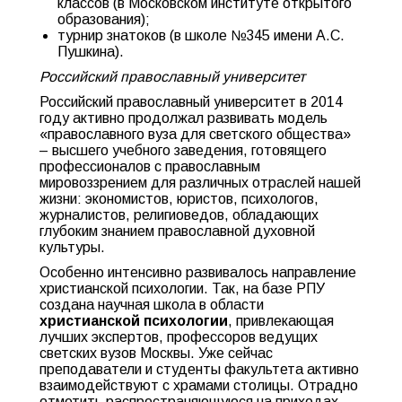
классов (в Московском институте открытого
образования);
турнир знатоков (в школе №345 имени А.С.
Пушкина).
Российский православный университет
Российский православный университет в 2014
году активно продолжал развивать модель
«православного вуза для светского общества»
– высшего учебного заведения, готовящего
профессионалов с православным
мировоззрением для различных отраслей нашей
жизни: экономистов, юристов, психологов,
журналистов, религиоведов, обладающих
глубоким знанием православной духовной
культуры.
Особенно интенсивно развивалось направление
христианской психологии. Так, на базе РПУ
создана научная школа в области
христианской психологии
, привлекающая
лучших экспертов, профессоров ведущих
светских вузов Москвы. Уже сейчас
преподаватели и студенты факультета активно
взаимодействуют с храмами столицы. Отрадно
отметить распространяющуюся на приходах