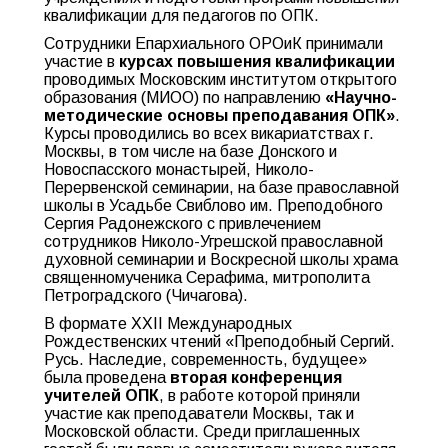
квалификации для педагогов по ОПК.
Сотрудники Епархиального ОРОиК принимали
участие в
курсах повышения квалификации
проводимых Московским институтом открытого
образования (МИОО) по направлению
«Научно-
методические основы преподавания ОПК»
.
Курсы проводились во всех викариатствах г.
Москвы, в том числе на базе Донского и
Новоспасского монастырей, Николо-
Перервенской семинарии, на базе православной
школы в Усадьбе Свиблово им. Преподобного
Сергия Радонежского с привлечением
сотрудников Николо-Угрешской православной
духовной семинарии и Воскресной школы храма
священномученика Серафима, митрополита
Петроградского (Чичагова).
В формате XXII Международных
Рождественских чтений «Преподобный Сергий.
Русь. Наследие, современность, будущее»
была проведена
вторая конференция
учителей ОПК
, в работе которой приняли
участие как преподаватели Москвы, так и
Московской области. Среди приглашенных