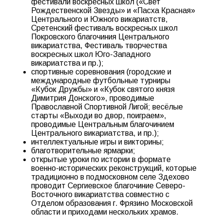
фестивали воскресных школ («Свет
Рождественской Звезды» и «Пасха Красная»
Центрального и Южного викариатств,
Сретенский фестиваль воскресных школ
Покровского благочиния Центрального
викариатства, Фестиваль творчества
воскресных школ Юго-Западного
викариатства и пр.);
спортивные соревнования (городские и
международные футбольные турниры
«Кубок Дружбы» и «Кубок святого князя
Димитрия Донского», проводимые
Православной Спортивной Лигой; весёлые
старты «Выходи во двор, поиграем»,
проводимые Центральным благочинием
Центрального викариатства, и пр.);
интеллектуальные игры и викторины;
благотворительные ярмарки;
открытые уроки по истории в формате
военно-исторических реконструкций, которые
традиционно в подмосковном селе Здехово
проводит Сергиевское благочиние Северо-
Восточного викариатства совместно с
Отделом образования г. Фрязино Московской
области и приходами нескольких храмов.