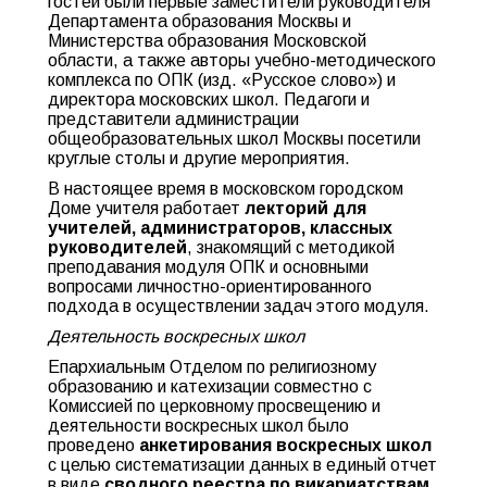
гостей были первые заместители руководителя
Департамента образования Москвы и
Министерства образования Московской
области, а также авторы учебно-методического
комплекса по ОПК (изд. «Русское слово») и
директора московских школ. Педагоги и
представители администрации
общеобразовательных школ Москвы посетили
круглые столы и другие мероприятия.
В настоящее время в московском городском
Доме учителя работает
лекторий для
учителей, администраторов, классных
руководителей
, знакомящий с методикой
преподавания модуля ОПК и основными
вопросами личностно-ориентированного
подхода в осуществлении задач этого модуля.
Деятельность воскресных школ
Епархиальным Отделом по религиозному
образованию и катехизации совместно с
Комиссией по церковному просвещению и
деятельности воскресных школ было
проведено
анкетирования воскресных школ
с целью систематизации данных в единый отчет
в виде
сводного реестра по викариатствам
.