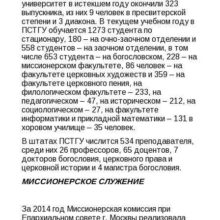
университет в истекшем году окончили 323
выпускника, из них 9 человек в пресвитерской
степени и 3 диакона. В текущем учебном году в
ПСТГУ обучается 1273 студента по
стационару, 180 – на очно-заочном отделении и
558 студентов – на заочном отделении, в том
числе 653 студента – на богословском, 228 – на
миссионерском факультете, 86 человек – на
факультете церковных художеств и 359 – на
факультете церковного пения, на
филологическом факультете – 233, на
педагогическом – 47, на историческом – 212, на
социологическом – 27, на факультете
информатики и прикладной математики – 131 в
хоровом училище – 35 человек.
В штатах ПСТГУ числится 534 преподавателя,
среди них 26 профессоров, 65 доцентов, 7
докторов богословия, церковного права и
церковной истории и 4 магистра богословия.
МИССИОНЕРСКОЕ СЛУЖЕНИЕ
За 2014 год Миссионерская комиссия при
Епархиальном совете г. Москвы реализовала