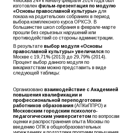
«Москва 24» к началу февраля 2014 года был
изготовлен
фильм-презентация по модулю
«Основы православной культуры»
для
показа на родительских собраниях в период
выбора комплексного курса ОРКСЭ. В
большинстве школ собрания в феврале-марте
прошли без серьезных нарушений или
противодействий со стороны администрации.
В результате
выбор модуля «Основы
православной культуры» увеличился
по
Москве с 19,71% (2013) до 29,79% (2014).
Процент выбор данного модуля по
викариатствам можно представить в виде
следующей таблицы:
Организовано
взаимодействие с Академией
повышения квалификации и
профессиональной переподготовки
работников образования
(АПКиППРО) и
Московским городским психолого-
педагогическим университетом
по вопросам
оценки и распространения опыта Москвы по
введению ОПК в общеобразовательных
учреждениях и подготовки программ повышения