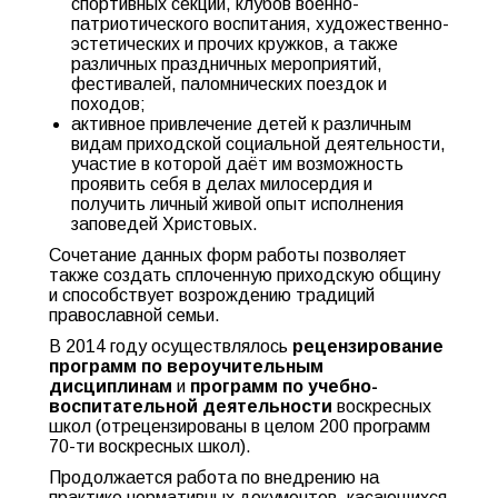
спортивных секций, клубов военно-
патриотического воспитания, художественно-
эстетических и прочих кружков, а также
различных праздничных мероприятий,
фестивалей, паломнических поездок и
походов;
активное привлечение детей к различным
видам приходской социальной деятельности,
участие в которой даёт им возможность
проявить себя в делах милосердия и
получить личный живой опыт исполнения
заповедей Христовых.
Сочетание данных форм работы позволяет
также создать сплоченную приходскую общину
и способствует возрождению традиций
православной семьи.
В 2014 году осуществлялось
рецензирование
программ по вероучительным
дисциплинам
и
программ по учебно-
воспитательной деятельности
воскресных
школ (отрецензированы в целом 200 программ
70-ти воскресных школ).
Продолжается работа по внедрению на
практике нормативных документов, касающихся