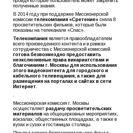
пройдя которые пользователь может закрепить
полученные знания.
В 2014 году при поддержке Миссионерской
комиссии
телекомпания «Сретение»
сняла 8
просветительских фильмов, которые были
показаны на телеканале «Спас».
Телекомпания
является правообладателем
всего произведенного контента и в рамках
сотрудничества с Миссионерской комиссией
готова
безвозмездно предоставить
неэкслюзивные права викариатствам и
благочиниям г. Москвы для использования
этого видеоконтента
для городского и
кабельного телевещания, а также для
размещения на порталах и сайтах в сети
Интернет
.
.
Миссионерская комиссия г. Москвы
осуществляет
раздачу просветительских
материалов
на общецерковных мероприятиях,
вокзалах, общественных площадках, а также в
вузах и сузах и гостиницах столицы.
При поддержке благотворительного фонда