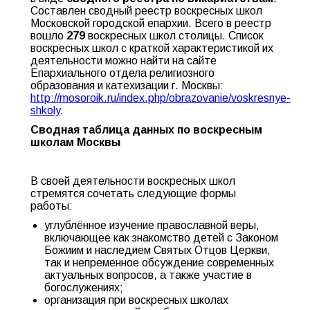
Составлен сводный реестр воскресных школ
Московской городской епархии. Всего в реестр
вошло
279
воскресных школ столицы. Список
воскресных школ с краткой характеристикой их
деятельности можно найти на сайте
Епархиального отдела религиозного
образования и катехизации г. Москвы:
http://mosoroik.ru/index.php/obrazovanie/voskresnye-
shkoly
.
Сводная таблица данных по воскресным
школам Москвы
В своей деятельности воскресных школ
стремятся сочетать следующие формы
работы:
углублённое изучение православной веры,
включающее как знакомство детей с Законом
Божиим и наследием Святых Отцов Церкви,
так и непременное обсуждение современных
актуальных вопросов, а также участие в
богослужениях;
организация при воскресных школах