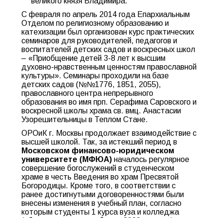
великого князя Владимира.
С февраля по апрель 2014 года Епархиальным
Отделом по религиозному образованию и
катехизации был организован курс практических
семинаров для руководителей, педагогов и
воспитателей детских садов и воскресных школ
– «Приобщение детей 3-8 лет к высшим
духовно-нравственным ценностям православной
культуры». Семинары проходили на базе
детских садов (№№1776, 1851, 2055),
православного центра непрерывного
образования во имя прп. Серафима Саровского и
воскресной школы храма св. вмц. Анастасии
Узорешительницы в Теплом Стане.
ОРОиК г. Москвы продолжает взаимодействие с
высшей школой. Так, за истекший период в
Московском финансово-юридическом
университете (МФЮА)
началось регулярное
совершение богослужений в студенческом
храме в честь Введения во храм Пресвятой
Богородицы. Кроме того, в соответствии с
ранее достигнутыми договоренностями были
внесены изменения в учебный план, согласно
которым студенты 1 курса вуза и колледжа