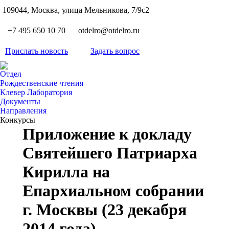
S
109044, Москва, улица Мельникова, 7/9с2
Вкон
page
Flickr
+7 495 650 10 70
otdelro@otdelro.ru
opens
page
YouT
in
opens
Прислать новость
Задать вопрос
page
new
Teleg
in
opens
wind
page
new
Отдел
in
opens
Рождественские чтения
wind
new
Клевер Лаборатория
in
wind
Документы
new
Направления
wind
Конкурсы
Приложение к докладу
Святейшего Патриарха
Кирилла на
Епархиальном собрании
г. Москвы (23 декабря
2014 года)