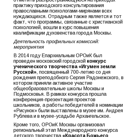
практику приходского консультирования
православными психологами-мирянами всех
нуждающихся. Отрадным также является и тот
факт, что программы, связанные с христианской
психологией, вошли в курс повышения
квалификации духовенства города Москвы.
Деятельность профильных комиссий:
мероприятия
В 2014 году Епархиальным ОРОиК был
проведен московский городской
конкурс
ученического творчества «Игумен земли
Русской»
, посвященный 700-летию со дня
рождения преподобного Сергия Радонежского, в
котором приняли активное участие
общеобразовательные школы Москвы и
Подмосковья. В рамках конкурса прошла
конференция-презентация проектов
школьников, а работы победителей в номинации
«Рисунок» были выставлены в музее им. Андрея
Рублева и в музее-усадьбе Архангельское.
Кроме того, ОРОиК Москвы организовал
региональный этап Международного конкурса
детского творчества
«Красота Божьего