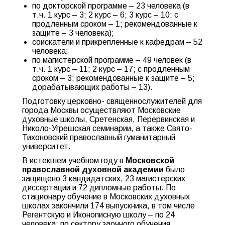
по докторской программе – 23 человека (в
т.ч. 1 курс – 3; 2 курс – 6; 3 курс – 10; с
продленным сроком – 1; рекомендованные к
защите – 3 человека);
соискатели и прикрепленные к кафедрам – 52
человека;
по магистерской программе – 49 человек (в
т.ч. 1 курс – 11; 2 курс – 17; с продленным
сроком – 3; рекомендованные к защите – 5;
дорабатывающих работы – 13).
Подготовку церковно- священнослужителей для
города Москвы осуществляют Московские
духовные школы, Сретенская, Перервинская и
Николо-Угрешская семинарии, а также Свято-
Тихоновский православный гуманитарный
университет.
В истекшем учебном году в
Московской
православной духовной академии
было
защищено 3 кандидатских, 23 магистерских
диссертации и 72 дипломные работы. По
стационару обучение в Московских духовных
школах закончили 174 выпускника, в том числе
Регентскую и Иконописную школу – по 24
человека; по сектору заочного обучения