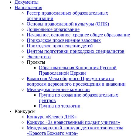
Документы
Направления
Реестр православных образовательных
организаций
Основы православной культуры (ОПК)
Дошкольное образование
Начальное, основное, среднее общее образование
Приходское просвещение взрослых
Приходское просвещение детей
Центры подготовки приходских специалистов
Экспертиза
Проекты
Образовательная Концепция Русской
Православной Церкви
Комиссия Межсоборного Присутствия по
вопросам церковного просвещения и диаконии
Межведомственные комиссии
Группа по созданию образовательных
центров
Группа по теологии
Конкурсы
Конкурс «Клевер ДНК»
Конкурс «За нравственный подвиг учителя»
Международный конкурс детского творчества
«Красота Божьего мира»