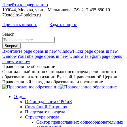
Перейти к содержанию
109044, Москва, улица Мельникова, 7/9с2
+7 495 650 10
70
otdelro@otdelro.ru
Прислать новость
Задать вопрос
Search:
Вконтакте page opens in new window
Flickr page opens in new
window
YouTube page opens in new window
Telegram page opens
in new window
Православное образование
Официальный портал Синодального отдела религиозного
образования и катехизации Русской Православной Церкви.
Православный взгляд на образование и воспитание.
Отдел
О Синодальном ОРОиК
Святейший Патриарх
Председатель отдела
Структура отдела
Сектор православных общеобразовательных