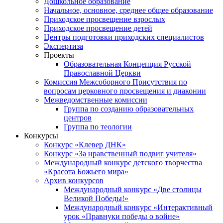
Дошкольное образование
Начальное, основное, среднее общее образование
Приходское просвещение взрослых
Приходское просвещение детей
Центры подготовки приходских специалистов
Экспертиза
Проекты
Образовательная Концепция Русской
Православной Церкви
Комиссия Межсоборного Присутствия по
вопросам церковного просвещения и диаконии
Межведомственные комиссии
Группа по созданию образовательных
центров
Группа по теологии
Конкурсы
Конкурс «Клевер ДНК»
Конкурс «За нравственный подвиг учителя»
Международный конкурс детского творчества
«Красота Божьего мира»
Архив конкурсов
Международный конкурс «Две столицы
Великой Победы!»
Международный конкурс «Интерактивный
урок «Правнуки победы о войне»