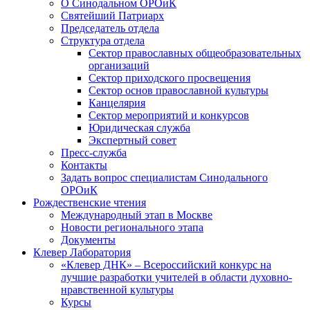
О Синодальном ОРОиК
Святейший Патриарх
Председатель отдела
Структура отдела
Сектор православных общеобразовательных
организаций
Сектор приходского просвещения
Сектор основ православной культуры
Канцелярия
Сектор мероприятий и конкурсов
Юридическая служба
Экспертный совет
Пресс-служба
Контакты
Задать вопрос специалистам Синодального
ОРОиК
Рождественские чтения
Международный этап в Москве
Новости регионального этапа
Документы
Клевер Лаборатория
«Клевер ДНК» – Всероссийский конкурс на
лучшие разработки учителей в области духовно-
нравственной культуры
Курсы