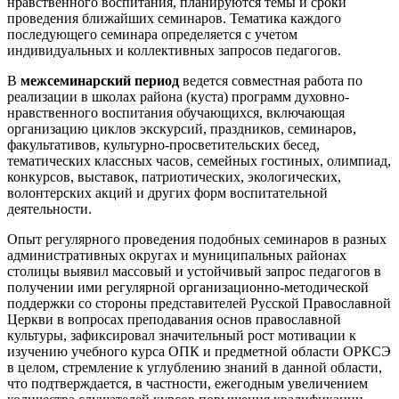
нравственного воспитания, планируются темы и сроки
проведения ближайших семинаров. Тематика каждого
последующего семинара определяется с учетом
индивидуальных и коллективных запросов педагогов.
В
межсеминарский период
ведется совместная работа по
реализации в школах района (куста) программ духовно-
нравственного воспитания обучающихся, включающая
организацию циклов экскурсий, праздников, семинаров,
факультативов, культурно-просветительских бесед,
тематических классных часов, семейных гостиных, олимпиад,
конкурсов, выставок, патриотических, экологических,
волонтерских акций и других форм воспитательной
деятельности.
Опыт регулярного проведения подобных семинаров в разных
административных округах и муниципальных районах
столицы выявил массовый и устойчивый запрос педагогов в
получении ими регулярной организационно-методической
поддержки со стороны представителей Русской Православной
Церкви в вопросах преподавания основ православной
культуры, зафиксировал значительный рост мотивации к
изучению учебного курса ОПК и предметной области ОРКСЭ
в целом, стремление к углублению знаний в данной области,
что подтверждается, в частности, ежегодным увеличением