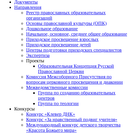
Документы
Направления
Реестр православных образовательных
организаций
Основы православной культуры (ОПК)
Дошкольное образование
Начальное, основное, среднее общее образование
Приходское просвещение взрослых
Приходское просвещение детей
Центры подготовки приходских специалистов
Экспертиза
Проекты
Образовательная Концепция Русской
Православной Церкви
Комиссия Межсоборного Присутствия по
вопросам церковного просвещения и диаконии
Межведомственные комиссии
Группа по созданию образовательных
центров
Группа по теологии
Конкурсы
Конкурс «Клевер ДНК»
Конкурс «За нравственный подвиг учителя»
Международный конкурс детского творчества
«Красота Божьего мира»