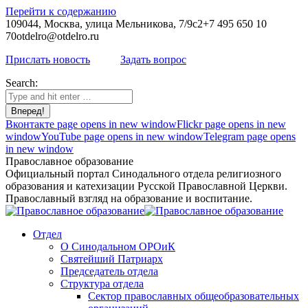
Перейти к содержанию
109044, Москва, улица Мельникова, 7/9с2
+7 495 650 10
70
otdelro@otdelro.ru
Прислать новость
Задать вопрос
Search:
Вконтакте page opens in new window
Flickr page opens in new
window
YouTube page opens in new window
Telegram page opens
in new window
Православное образование
Официальный портал Синодального отдела религиозного
образования и катехизации Русской Православной Церкви.
Православный взгляд на образование и воспитание.
Отдел
О Синодальном ОРОиК
Святейший Патриарх
Председатель отдела
Структура отдела
Сектор православных общеобразовательных