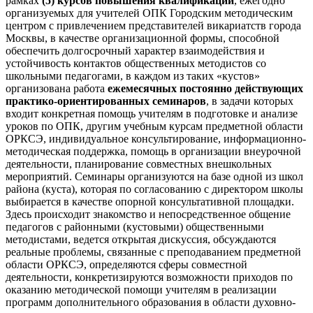
рамках
(5)
курсов повышения квалификации
, ежегодно
организуемых для учителей ОПК Городским методическим
центром с привлечением представителей викариатств города
Москвы, в качестве организационной формы, способной
обеспечить долгосрочный характер взаимодействия и
устойчивость контактов общественных методистов со
школьными педагогами, в каждом из таких «кустов»
организована работа
ежемесячных постоянно действующих
практико-ориентированных семинаров
, в задачи которых
входит конкретная помощь учителям в подготовке и анализе
уроков по ОПК, другим учебным курсам предметной области
ОРКСЭ, индивидуальное консультирование, информационно-
методическая поддержка, помощь в организации внеурочной
деятельности, планирование совместных внешкольных
мероприятий. Семинары организуются на базе одной из школ
района (куста), которая по согласованию с директором школы
выбирается в качестве опорной консультативной площадки.
Здесь происходит знакомство и непосредственное общение
педагогов с районными (кустовыми) общественными
методистами, ведется открытая дискуссия, обсуждаются
реальные проблемы, связанные с преподаванием предметной
области ОРКСЭ, определяются сферы совместной
деятельности, конкретизируются возможности приходов по
оказанию методической помощи учителям в реализации
программ дополнительного образования в области духовно-