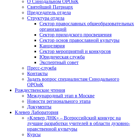
О Синодальном ОРОиК
Святейший Патриарх
Председатель отдела
Структура отдела
Сектор православных общеобразовательных
организаций
Сектор приходского просвещения
Сектор основ православной культуры
Канцелярия
Сектор мероприятий и конкурсов
Юридическая служба
Экспертный совет
Пресс-служба
Контакты
Задать вопрос специалистам Синодального
ОРОиК
Рождественские чтения
Международный этап в Москве
Новости регионального этапа
Документы
Клевер Лаборатория
«Клевер ДНК» – Всероссийский конкурс на
лучшие разработки учителей в области духовно-
нравственной культуры
Курсы