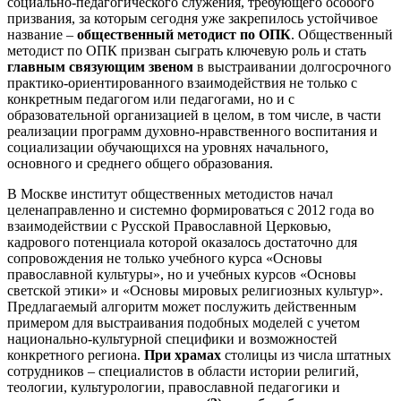
социально-педагогического служения, требующего особого
призвания, за которым сегодня уже закрепилось устойчивое
название –
общественный методист по ОПК
. Общественный
методист по ОПК призван сыграть ключевую роль и стать
главным связующим звеном
в выстраивании долгосрочного
практико-ориентированного взаимодействия не только с
конкретным педагогом или педагогами, но и с
образовательной организацией в целом, в том числе, в части
реализации программ духовно-нравственного воспитания и
социализации обучающихся на уровнях начального,
основного и среднего общего образования.
В Москве институт общественных методистов начал
целенаправленно и системно формироваться с 2012 года во
взаимодействии с Русской Православной Церковью,
кадрового потенциала которой оказалось достаточно для
сопровождения не только учебного курса «Основы
православной культуры», но и учебных курсов «Основы
светской этики» и «Основы мировых религиозных культур».
Предлагаемый алгоритм может послужить действенным
примером для выстраивания подобных моделей с учетом
национально-культурной специфики и возможностей
конкретного региона.
При храмах
столицы из числа штатных
сотрудников – специалистов в области истории религий,
теологии, культурологии, православной педагогики и