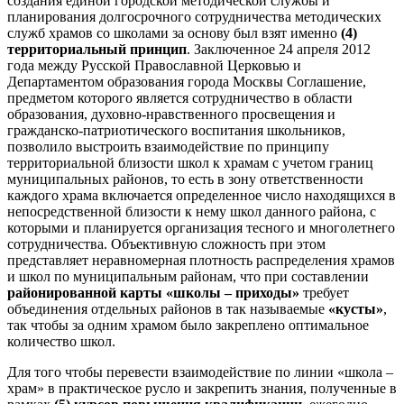
создания единой городской методической службы и
планирования долгосрочного сотрудничества методических
служб храмов со школами за основу был взят именно
(4)
территориальный принцип
. Заключенное 24 апреля 2012
года между Русской Православной Церковью и
Департаментом образования города Москвы Соглашение,
предметом которого является сотрудничество в области
образования, духовно-нравственного просвещения и
гражданско-патриотического воспитания школьников,
позволило выстроить взаимодействие по принципу
территориальной близости школ к храмам с учетом границ
муниципальных районов, то есть в зону ответственности
каждого храма включается определенное число находящихся в
непосредственной близости к нему школ данного района, с
которыми и планируется организация тесного и многолетнего
сотрудничества. Объективную сложность при этом
представляет неравномерная плотность распределения храмов
и школ по муниципальным районам, что при составлении
районированной карты «школы – приходы»
требует
объединения отдельных районов в так называемые
«кусты»
,
так чтобы за одним храмом было закреплено оптимальное
количество школ.
Для того чтобы перевести взаимодействие по линии «школа –
храм» в практическое русло и закрепить знания, полученные в