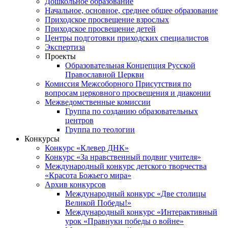
Дошкольное образование
Начальное, основное, среднее общее образование
Приходское просвещение взрослых
Приходское просвещение детей
Центры подготовки приходских специалистов
Экспертиза
Проекты
Образовательная Концепция Русской
Православной Церкви
Комиссия Межсоборного Присутствия по
вопросам церковного просвещения и диаконии
Межведомственные комиссии
Группа по созданию образовательных
центров
Группа по теологии
Конкурсы
Конкурс «Клевер ДНК»
Конкурс «За нравственный подвиг учителя»
Международный конкурс детского творчества
«Красота Божьего мира»
Архив конкурсов
Международный конкурс «Две столицы
Великой Победы!»
Международный конкурс «Интерактивный
урок «Правнуки победы о войне»