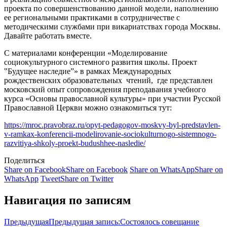
проекта по совершенствованию данной модели, наполнению
ее региональными практиками в сотрудничестве с
методическими службами при викариатствах города Москвы.
Давайте работать вместе.
С материалами конференции «Моделирование
социокультурного системного развития школы. Проект
‟Будущее наследие”» в рамках Международных
рождественских образовательных
чтений,
где представлен
московский опыт сопровождения преподавания учебного
курса «Основы православной культуры» при участии Русской
Православной Церкви можно ознакомиться тут:
https://mroc.pravobraz.ru/opyt-pedagogov-moskvy-byl-predstavlen-
v-ramkax-konferencii-modelirovanie-sociokulturnogo-sistemnogo-
razvitiya-shkoly-proekt-budushhee-nasledie/
Поделиться
Share on Facebook
Share on Facebook
Share on WhatsApp
Share on
WhatsApp
Tweet
Share on Twitter
Навигация по записям
Предыдущая
Предыдущая запись:
Состоялось совещание