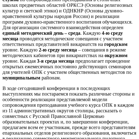
школах предметных областей ОРКСЭ (Основы религиозных
культур и светской этики) и ОДНКНР (Основы духовно-
нравственной культуры народов России) и реализации
программ духовно-нравственного воспитания обучающихся.
Для организации системного взаимодействия определен
единый методический день – среда
. Каждую
4-ю среду
месяца
проводятся методические
совещания с участием
ответственных представителей викариатств на
городском
уровне. Каждую
2-ю среду месяца
– совещания в режиме
методических кабинетов при викариатствах на
окружном
уровне.
Каждая
3-я среда месяца
предполагает проведение
открытых ежемесячных постоянно действующих семинаров
для учителей ОПК с участием общественных методистов по
муниципальным
районам.
В ходе сегодняшней конференции в последующих
выступлениях мы постараемся показать различные стороны и
особенности реализации представляемой модели
сопровождения преподавания учебного курса ОПК в каждом
из 11 административных округов столицы, рассказать о
совместных с Русской Православной Церковью
образовательных проектах и, по завершении конференции,
предлагаем всем ее участникам, прежде всего представителям
епархиальных отделов религиозного образования, включиться
в реализацию совместного межрегионального пилотного