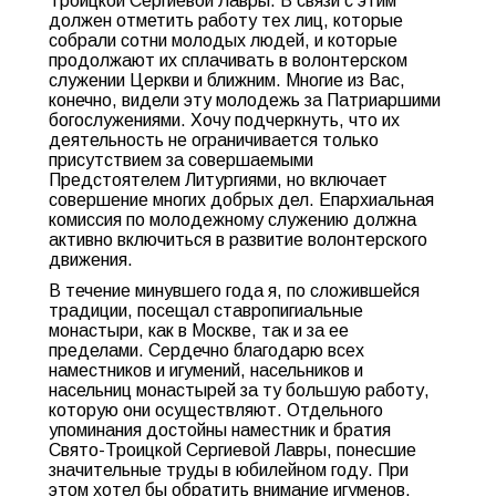
Троицкой Сергиевой Лавры. В связи с этим
должен отметить работу тех лиц, которые
собрали сотни молодых людей, и которые
продолжают их сплачивать в волонтерском
служении Церкви и ближним. Многие из Вас,
конечно, видели эту молодежь за Патриаршими
богослужениями. Хочу подчеркнуть, что их
деятельность не ограничивается только
присутствием за совершаемыми
Предстоятелем Литургиями, но включает
совершение многих добрых дел. Епархиальная
комиссия по молодежному служению должна
активно включиться в развитие волонтерского
движения.
В течение минувшего года я, по сложившейся
традиции, посещал ставропигиальные
монастыри, как в Москве, так и за ее
пределами. Сердечно благодарю всех
наместников и игумений, насельников и
насельниц монастырей за ту большую работу,
которую они осуществляют. Отдельного
упоминания достойны наместник и братия
Свято-Троицкой Сергиевой Лавры, понесшие
значительные труды в юбилейном году. При
этом хотел бы обратить внимание игуменов,