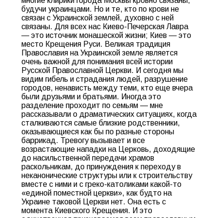
многие клирики города Москвы кровно связаны,
будучи украинцами. Но и те, кто по крови не
связан с Украинской землей, духовно с ней
связаны. Для всех нас Киево-Печерская Лавра
— это источник монашеской жизни; Киев — это
место Крещения Руси. Великая традиция
Православия на Украинской земле является
очень важной для понимания всей истории
Русской Православной Церкви. И сегодня мы
видим гибель и страдания людей, разрушение
городов, ненависть между теми, кто еще вчера
были друзьями и братьями. Иногда это
разделение проходит по семьям — мне
рассказывали о драматических ситуациях, когда
сталкиваются самые близкие родственники,
оказывающиеся как бы по разные стороны
баррикад. Тревогу вызывает и все
возрастающие нападки на Церковь, доходящие
до насильственной передачи храмов
раскольникам, до принуждения к переходу в
неканонические структуры или к строительству
вместе с ними и с греко-католиками какой-то
«единой поместной церкви», как будто на
Украине таковой Церкви нет. Она есть с
момента Киевского Крещения. И это