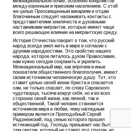
межнациональной почве, особенно конфликтов
между коренным и приезжим населением. С этой
же целью Преосвященным викариям и отцам
благочинным следует налаживать контакты с
представителями землячеств и духовными
наставниками мигрантов, которые имеют чаще
всего решающее влияние на мигрантскую среду.
История Отечества говорит о том, что русский
народ всегда умел жить в мире и согласии с
другими народностями. Это свойство нашего
народа, которое питалось духом Православия,
нам нужно сегодня сохранить и укрепить.
Межнациональный мир, как впрочем и иные
показатели общественного благополучия, имеют
своим источником человеческую душу. Тот, кто
ставит целью своей жизни Христа и спасается
сам, не только спасает, по слову Саровского
чудотворца, тысячи вокруг себя, но и во всех
сторонах своей жизни, как личной, так и
общественной, Такой человек становится
источником мира и любви, чему наглядным
примером является Преподобный Сергий
Радонежский, под сенью которого прошел
истекающий год. Господь призывает нас быть
тем светом, который не ставят под спудом, но