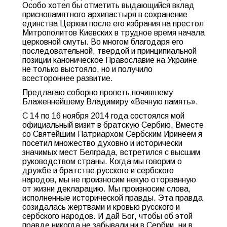
Особо хотел бы отметить выдающийся вклад
приснопамятного архипастыря в сохранение
единства Церкви после его избрания на престол
Митрополитов Киевских в трудное время начала
церковной смуты. Во многом благодаря его
последовательной, твердой и принципиальной
позиции каноническое Православие на Украине
не только выстояло, но и получило
всестороннее развитие.
Предлагаю соборно пропеть почившему
Блаженнейшему Владимиру «Вечную память».
С 14 по 16 ноября 2014 года состоялся мой
официальный визит в братскую Сербию. Вместе
со Святейшим Патриархом Сербским Иринеем я
посетил множество духовно и исторически
значимых мест Белграда, встретился с высшим
руководством страны. Когда мы говорим о
дружбе и братстве русского и сербского
народов, мы не произносим некую оторванную
от жизни декларацию. Мы произносим слова,
исполненные исторической правды. Эта правда
созидалась жертвами и кровью русского и
сербского народов. И дай Бог, чтобы об этой
правде никогда не забывали ни в Сербии, ни в