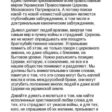
единственная признаваемая всем православным
миром Украинская Православная Церковь
Московского Патриархата. А потому поиски
какой-то новой «поместной церкви» являются
глубочайшим заблуждением, в том числе и
доктринальным каноническим заблуждением.
Дьявол делает людей врагами, ввергая тем
самым мир в пучину войны и страданий. Церковь
же не может оправдывать или поощрять
братоубийственное насилие. Я призываю
помнить об этом, не только говоря с церковного
амвона, но даже общаясь с близкими, на
бытовом уровне. Нужно разъяснять позицию
Церкви, которую, к сожалению, не все и в
нашем обществе понимают и разделяют. Мы
должны быть внимательными к своим словам,
памятуя о том, что эти слова могут быть каплей
масла в огонь междоусобной брани, они могут
усугубить положение многих людей и даже всей
Церкви на украинской земле.
Давайте думать и молиться о том, как найти
исполненные христианской любви слова для
тех, кто страдают от ужасов войны, и для тех,
кого, не спрашивая об их желании, призывают в