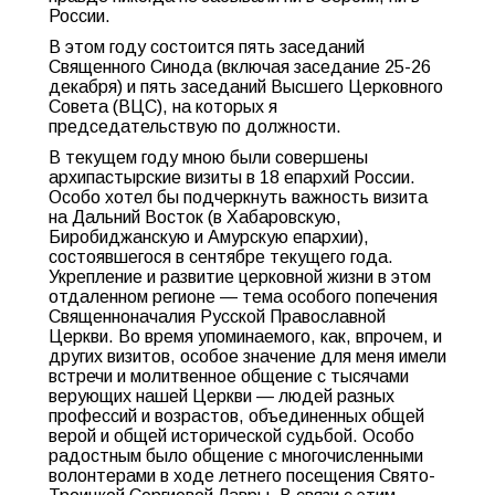
России.
В этом году состоится пять заседаний
Священного Синода (включая заседание 25-26
декабря) и пять заседаний Высшего Церковного
Совета (ВЦС), на которых я
председательствую по должности.
В текущем году мною были совершены
архипастырские визиты в 18 епархий России.
Особо хотел бы подчеркнуть важность визита
на Дальний Восток (в Хабаровскую,
Биробиджанскую и Амурскую епархии),
состоявшегося в сентябре текущего года.
Укрепление и развитие церковной жизни в этом
отдаленном регионе — тема особого попечения
Священноначалия Русской Православной
Церкви. Во время упоминаемого, как, впрочем, и
других визитов, особое значение для меня имели
встречи и молитвенное общение с тысячами
верующих нашей Церкви — людей разных
профессий и возрастов, объединенных общей
верой и общей исторической судьбой. Особо
радостным было общение с многочисленными
волонтерами в ходе летнего посещения Свято-