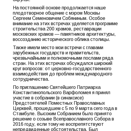
На постоянной основе продолжается наше
плодотворное общение с мэром Москвы
Сергеем Семеновичем Собяниным. Особое
внимание на этих встречах уделяется программе
строительства 200 храмов, реставрации
московских храмов — памятников архитектуры,
воссозданию исторического облика столицы.
Также имели место мои встречи с главами
зарубежных государств и правительств,
чрезвычайными и полномочными послами ряда
стран. На этих встречах обсуждался широкий
круг вопросов: от церковно-государственного
взаимодействия до проблем международного
сотрудничества.
По приглашению Святейшего Патриарха
Константинопольского Варфоломея я принял
участие в собрании (в синаксисе)
Предстоятелей Поместных Православных
Церквей, прошедшем с 5 по 9 марта сего года в
Стамбуле. Высоким Собранием было принято
решение о созыве Всеправославного Собора в
2016 году, если тому не воспрепятствуют
непредвиденные обстоятельства. Был