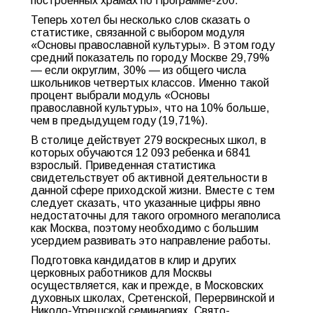
построенных храмах по Программе-200.
Теперь хотел бы несколько слов сказать о
статистике, связанной с выбором модуля
«Основы православной культуры». В этом году
средний показатель по городу Москве 29,79%
— если округлим, 30% — из общего числа
школьников четвертых классов. Именно такой
процент выбрали модуль «Основы
православной культуры», что на 10% больше,
чем в предыдущем году (19,71%).
В столице действует 279 воскресных школ, в
которых обучаются 12 093 ребенка и 6841
взрослый. Приведенная статистика
свидетельствует об активной деятельности в
данной сфере приходской жизни. Вместе с тем
следует сказать, что указанные цифры явно
недостаточны для такого огромного мегаполиса
как Москва, поэтому необходимо с большим
усердием развивать это направление работы.
Подготовка кандидатов в клир и других
церковных работников для Москвы
осуществляется, как и прежде, в Московских
духовных школах, Сретенской, Перервинской и
Николо-Угрешской семинариях, Свято-