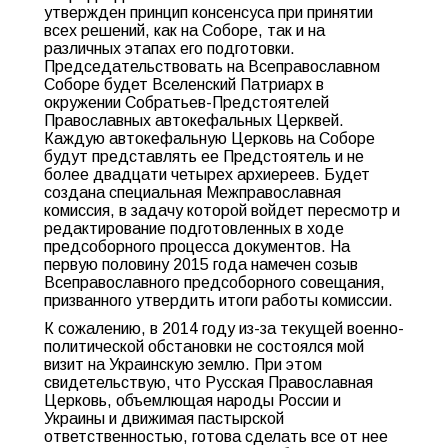
утвержден принцип консенсуса при принятии
всех решений, как на Соборе, так и на
различных этапах его подготовки.
Председательствовать на Всеправославном
Соборе будет Вселенский Патриарх в
окружении Собратьев-Предстоятелей
Православных автокефальных Церквей.
Каждую автокефальную Церковь на Соборе
будут представлять ее Предстоятель и не
более двадцати четырех архиереев. Будет
создана специальная Межправославная
комиссия, в задачу которой войдет пересмотр и
редактирование подготовленных в ходе
предсоборного процесса документов. На
первую половину 2015 года намечен созыв
Всеправославного предсоборного совещания,
призванного утвердить итоги работы комиссии.
К сожалению, в 2014 году из-за текущей военно-
политической обстановки не состоялся мой
визит на Украинскую землю. При этом
свидетельствую, что Русская Православная
Церковь, объемлющая народы России и
Украины и движимая пастырской
ответственностью, готова сделать все от нее