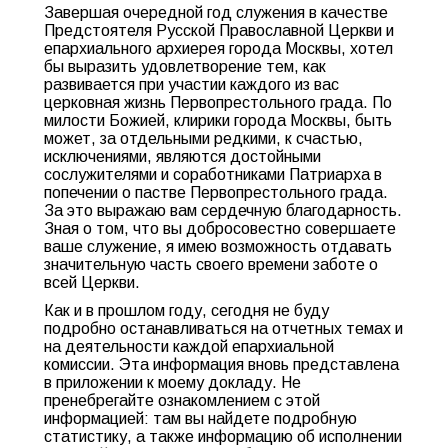
Завершая очередной год служения в качестве
Предстоятеля Русской Православной Церкви и
епархиального архиерея города Москвы, хотел
бы выразить удовлетворение тем, как
развивается при участии каждого из вас
церковная жизнь Первопрестольного града. По
милости Божией, клирики города Москвы, быть
может, за отдельными редкими, к счастью,
исключениями, являются достойными
сослужителями и соработниками Патриарха в
попечении о пастве Первопрестольного града.
За это выражаю вам сердечную благодарность.
Зная о том, что вы добросовестно совершаете
ваше служение, я имею возможность отдавать
значительную часть своего времени заботе о
всей Церкви.
Как и в прошлом году, сегодня не буду
подробно останавливаться на отчетных темах и
на деятельности каждой епархиальной
комиссии. Эта информация вновь представлена
в приложении к моему докладу. Не
пренебрегайте ознакомлением с этой
информацией: там вы найдете подробную
статистику, а также информацию об исполнении