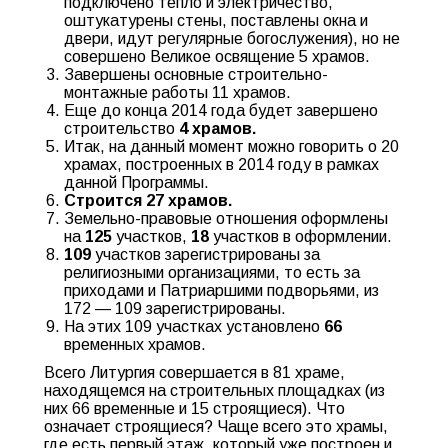
подключено тепло и электричество,
оштукатурены стены, поставлены окна и
двери, идут регулярные богослужения), но не
совершено Великое освящение 5 храмов.
Завершены основные строительно-
монтажные работы 11 храмов.
Еще до конца 2014 года будет завершено
строительство
4 храмов
.
Итак, на данный момент можно говорить о 20
храмах, построенных в 2014 году в рамках
данной Программы.
Строится 27 храмов
.
Земельно-правовые отношения оформлены
на
125
участков,
18
участков в оформлении.
109
участков зарегистрированы за
религиозными организациями, то есть за
приходами и Патриаршими подворьями, из
172 — 109 зарегистрированы.
На этих 109 участках установлено
66
временных храмов.
Всего Литургия совершается в 81 храме,
находящемся на строительных площадках (из
них 66 временные и 15 строящиеся). Что
означает строящиеся? Чаще всего это храмы,
где есть первый этаж, который уже построен и