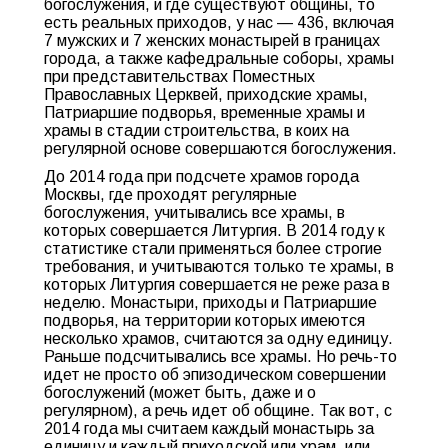
богослужения, и где существуют общины, то
есть реальных приходов, у нас — 436, включая
7 мужских и 7 женских монастырей в границах
города, а также кафедральные соборы, храмы
при представительствах Поместных
Православных Церквей, приходские храмы,
Патриаршие подворья, временные храмы и
храмы в стадии строительства, в коих на
регулярной основе совершаются богослужения.
До 2014 года при подсчете храмов города
Москвы, где проходят регулярные
богослужения, учитывались все храмы, в
которых совершается Литургия. В 2014 году к
статистике стали применяться более строгие
требования, и учитываются только те храмы, в
которых Литургия совершается не реже раза в
неделю. Монастыри, приходы и Патриаршие
подворья, на территории которых имеются
несколько храмов, считаются за одну единицу.
Раньше подсчитывались все храмы. Но речь-то
идет не просто об эпизодическом совершении
богослужений (может быть, даже и о
регулярном), а речь идет об общине. Так вот, с
2014 года мы считаем каждый монастырь за
единицу и каждый приходской или храм, или