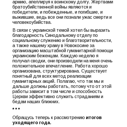
армию, апеллируя к воинскому долгу. Жертвами
братоубийственной войны являются и
победители, и побежденные, и погибшие, и
выжившие, ведь все они познали ужас смерти и
человекоубийства.
В связи с украинской темой хотел бы выразить
благодарность Синодальному отделу по
социальному служению и благотворительности,
а также нашему храму в Новокосине за
организацию масштабной гуманитарной помощи
украинским беженцам. Каждую неделю я
получал сводки, они производили на меня очень
положительное впечатление. Работа хорошо
организована, структурирована. Существует
понятный для всех метод реализации
гуманитарных акций. Полагаю, что так мы и
дальше должны работать, потому что от этой
работы зависит в том числе и способность
Церкви эффективно служить страданиям и
бедам наших ближних.
* * *
Обращусь теперь к рассмотрению
итогов
уходящего года
.