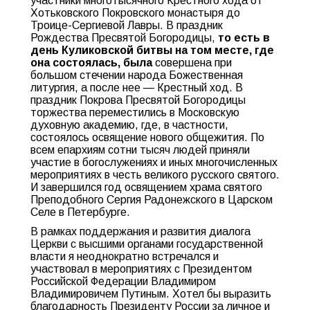
участники многотысячного Крестного хода от
Хотьковского Покровского монастыря до
Троице-Сергиевой Лавры. В праздник
Рождества Пресвятой Богородицы,
то есть в
день Куликовской битвы на том месте, где
она состоялась, была
совершена при
большом стечении народа Божественная
литургия, а после нее — Крестный ход. В
праздник Покрова Пресвятой Богородицы
торжества переместились в Московскую
духовную академию, где, в частности,
состоялось освящение нового общежития. По
всем епархиям сотни тысяч людей приняли
участие в богослужениях и иных многочисленных
мероприятиях в честь великого русского святого.
И завершился год освящением храма святого
Преподобного Сергия Радонежского в Царском
Селе в Петербурге.
В рамках поддержания и развития диалога
Церкви с высшими органами государственной
власти я неоднократно встречался и
участвовал в мероприятиях с Президентом
Российской Федерации Владимиром
Владимировичем Путиным. Хотел бы выразить
благодарность Президенту России за личное и