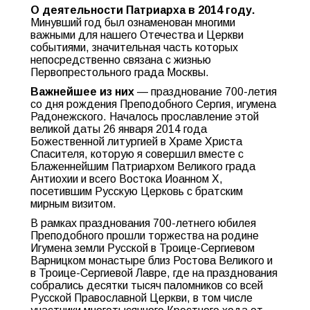
О деятельности Патриарха в 2014 году
.
Минувший год был ознаменован многими
важными для нашего Отечества и Церкви
событиями, значительная часть которых
непосредственно связана с жизнью
Первопрестольного града Москвы.
Важнейшее из них
— празднование 700-летия
со дня рождения Преподобного Сергия, игумена
Радонежского. Началось прославление этой
великой даты 26 января 2014 года
Божественной литургией в Храме Христа
Спасителя, которую я совершил вместе с
Блаженнейшим Патриархом Великого града
Антиохии и всего Востока Иоанном X,
посетившим Русскую Церковь с братским
мирным визитом.
В рамках празднования 700-летнего юбилея
Преподобного прошли торжества на родине
Игумена земли Русской в Троице-Сергиевом
Варницком монастыре близ Ростова Великого и
в Троице-Сергиевой Лавре, где на празднования
собрались десятки тысяч паломников со всей
Русской Православной Церкви, в том числе