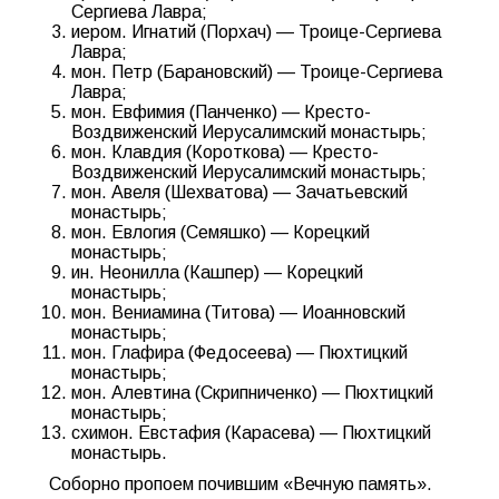
Сергиева Лавра;
иером. Игнатий (Порхач) — Троице-Сергиева
Лавра;
мон. Петр (Барановский) — Троице-Сергиева
Лавра;
мон. Евфимия (Панченко) — Кресто-
Воздвиженский Иерусалимский монастырь;
мон. Клавдия (Короткова) — Кресто-
Воздвиженский Иерусалимский монастырь;
мон. Авеля (Шехватова) — Зачатьевский
монастырь;
мон. Евлогия (Семяшко) — Корецкий
монастырь;
ин. Неонилла (Кашпер) — Корецкий
монастырь;
мон. Вениамина (Титова) — Иоанновский
монастырь;
мон. Глафира (Федосеева) — Пюхтицкий
монастырь;
мон. Алевтина (Скрипниченко) — Пюхтицкий
монастырь;
схимон. Евстафия (Карасева) — Пюхтицкий
монастырь.
Соборно пропоем почившим «Вечную память».