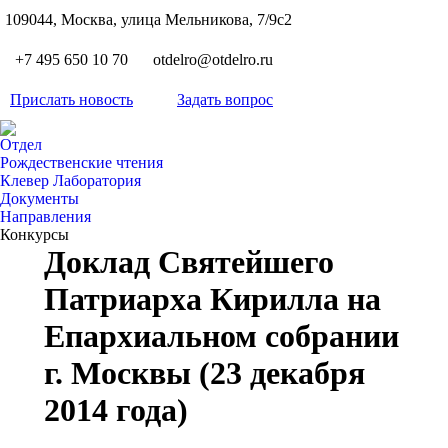
S
109044, Москва, улица Мельникова, 7/9с2
Вкон
page
Flickr
+7 495 650 10 70
otdelro@otdelro.ru
opens
page
YouT
in
opens
Прислать новость
Задать вопрос
page
new
Teleg
in
opens
wind
page
new
Отдел
in
opens
Рождественские чтения
wind
new
Клевер Лаборатория
in
wind
Документы
new
Направления
wind
Конкурсы
Доклад Святейшего
Патриарха Кирилла на
Епархиальном собрании
г. Москвы (23 декабря
2014 года)
Вы здесь: