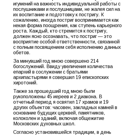
игумений на важность индивидуальной работы с
послушниками и послушницами, не жалея сил на
их воспитание и подготовку к постригу. К
сожалению, иногда постриг воспринимается как
некая форма поощрения, как ступень карьерного
роста. Каждый, кто стремится к постригу,
должен ясно осознавать, что постриг — это
восприятие особой ответственности, связанной
с полным посвящением себя исполнению данных
обетов.
За минувший год мною совершено 214
богослужений. Ввиду увеличения количества
епархий в сослужении с братьями
архипастырями я совершил 19 епископских
хиротоний.
Также за прошедший год мною были
рукоположены 45 иереев и 2 диакона. В
отчетный период я освятил 17 храмов и 19
других объектов: часовен, закладных камней в
основание будущих церквей, памятников,
колоколен и зданий, включая общежитие
Московских духовных школ.
Согласно установившейся традиции, в день