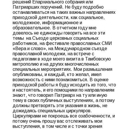
решений Епархиального собрания или
Патриарших поручений. Не буду подробно
останавливаться на таких важных направлениях
приходской деятельности, как социальное,
молодежное, информационное и
образовательное. В отчетном году мне
довелось не единожды говорить на все эти
темы на Съезде церковных социальных
работников, на фестивале православных СМИ
«Вера и слово», на Международном съезде
православной молодежи, на встрече с
педагогами в ходе моего визита в Тамбовскую
митрополию и на других многочисленных
специальных мероприятиях. Мои размышления
опубликованы, и каждый, кто желал, имел
возможность с ними познакомиться. В оценке
приходской работы я буду исходить из того, что
и настоятель, и его помощники по направлениям
знают, что говорил Патриарх на ту или иную
тему в своих публичных выступлениях, а потому
должны претворять эти указания в жизнь, не
дожидаясь специальных циркуляров.
Циркулярами не покроешь все озабоченности, и
потому очень прошу вас отслеживать мои
выступления, в том числе и с точки зрения