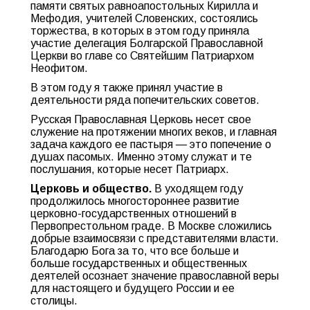
памяти святых равноапостольных Кирилла и
Мефодия, учителей Словенских, состоялись
торжества, в которых в этом году приняла
участие делегация Болгарской Православной
Церкви во главе со Святейшим Патриархом
Неофитом.
В этом году я также принял участие в
деятельности ряда попечительских советов.
Русская Православная Церковь несет свое
служение на протяжении многих веков, и главная
задача каждого ее пастыря — это попечение о
душах пасомых. Именно этому служат и те
послушания, которые несет Патриарх.
Церковь и общество
.
В уходящем году
продолжилось многостороннее развитие
церковно-государственных отношений в
Первопрестольном граде. В Москве сложились
добрые взаимосвязи с представителями власти.
Благодарю Бога за то, что все больше и
больше государственных и общественных
деятелей осознает значение православной веры
для настоящего и будущего России и ее
столицы.