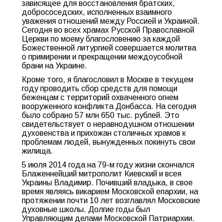
зависящее для восстановления братских,
добрососедских, исполненных взаимного
уважения отношений между Россией и Украиной.
Сегодня во всех храмах Русской Православной
Церкви
по моему благословению за каждой
Божественной литургией совершается молитва
о примирении и прекращении междоусобной
брани на Украине.
Кроме того, я благословил в Москве в текущем
году проводить сбор средств для помощи
беженцам с территорий охваченного огнем
вооруженного конфликта Донбасса. На сегодня
было собрано 57 млн 650 тыс. рублей. Это
свидетельствует о неравнодушном отношении
духовенства и прихожан столичных храмов к
проблемам людей, вынужденных покинуть свои
жилища.
5 июля 2014 года на 79-м году жизни скончался
Блаженнейший митрополит Киевский и всея
Украины Владимир. Почивший владыка, в свое
время являясь викарием Московской епархии, на
протяжении почти 10 лет возглавлял Московские
духовные школы. Долгие годы был
Управляющим делами Московской Патриархии.