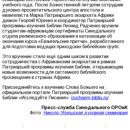
учебного года. После Божественной литургии сотрудник
духовно-просветительского центра апостола и
евангелиста Марка Патриаршего экзархата Африки
диакон Георгий Юренко и координатор Патриаршей
программы изучения Библии Леонид Радченко вручили
студентам-африканцам сертификаты Синодального
отдела религиозного образования и катехизации об
окончании курса «Евангельские притчи», разработанного
для подготовки ведущих приходских библейских групп.
Это вручение стало ещё одним шагом в развитии
сотрудничества с Африканским экзархатом в рамках
Патриаршей программы изучения Библии, открывающим
новые возможности для системного библейского
просвещения в странах Африки.
Присоединяйтесь к изучению Слова Божьего на
официальном портале Патриаршей программы изучения
Библии «Исследуйте Писания»:
izuchaem-bibliu.ru/
Пресс-служба Синодального ОРОиК
Фото:
Николо-Угрешская духовная семинария