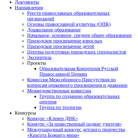
Документы
Направления
Реестр православных образовательных
организаций
Основы православной культуры (ОПК)
Дошкольное образование
Начальное, основное, среднее общее образование
Приходское просвещение взрослых
Приходское просвещение детей
Центры подготовки приходских специалистов
Экспертиза
Проекты
Образовательная Концепция Русской
Православной Церкви
Комиссия Межсоборного Присутствия по
вопросам церковного просвещения и диаконии
Межведомственные комиссии
Группа по созданию образовательных
центров
Группа по теологии
Конкурсы
Конкурс «Клевер ДНК»
Конкурс «За нравственный подвиг учителя»
Международный конкурс детского творчества
«Красота Божьего мира»