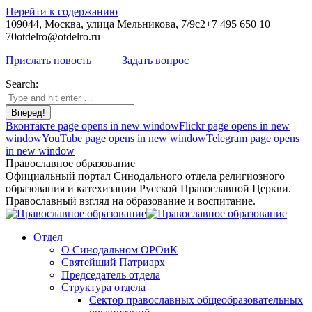
Перейти к содержанию
109044, Москва, улица Мельникова, 7/9с2
+7 495 650 10
70
otdelro@otdelro.ru
Прислать новость
Задать вопрос
Search:
Вконтакте page opens in new window
Flickr page opens in new
window
YouTube page opens in new window
Telegram page opens
in new window
Православное образование
Официальный портал Синодального отдела религиозного
образования и катехизации Русской Православной Церкви.
Православный взгляд на образование и воспитание.
Отдел
О Синодальном ОРОиК
Святейший Патриарх
Председатель отдела
Структура отдела
Сектор православных общеобразовательных