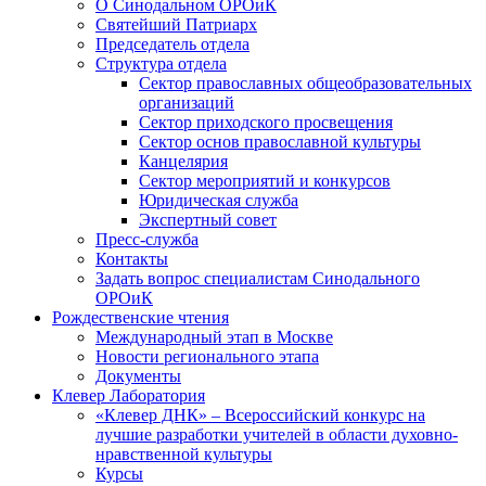
О Синодальном ОРОиК
Святейший Патриарх
Председатель отдела
Структура отдела
Сектор православных общеобразовательных
организаций
Сектор приходского просвещения
Сектор основ православной культуры
Канцелярия
Сектор мероприятий и конкурсов
Юридическая служба
Экспертный совет
Пресс-служба
Контакты
Задать вопрос специалистам Синодального
ОРОиК
Рождественские чтения
Международный этап в Москве
Новости регионального этапа
Документы
Клевер Лаборатория
«Клевер ДНК» – Всероссийский конкурс на
лучшие разработки учителей в области духовно-
нравственной культуры
Курсы