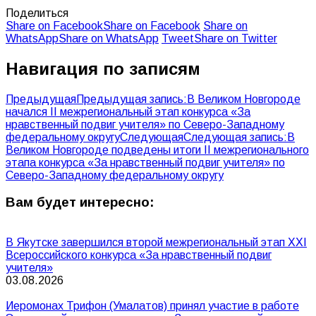
Поделиться
Share on Facebook
Share on Facebook
Share on
WhatsApp
Share on WhatsApp
Tweet
Share on Twitter
Навигация по записям
Предыдущая
Предыдущая запись:
В Великом Новгороде
начался II межрегиональный этап конкурса «За
нравственный подвиг учителя» по Северо-Западному
федеральному округу
Следующая
Следующая запись:
В
Великом Новгороде подведены итоги II межрегионального
этапа конкурса «За нравственный подвиг учителя» по
Северо-Западному федеральному округу
Вам будет интересно:
В Якутске завершился второй межрегиональный этап XXI
Всероссийского конкурса «За нравственный подвиг
учителя»
03.08.2026
Иеромонах Трифон (Умалатов) принял участие в работе